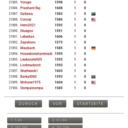
21885
.
Yorugo
1598
1
0
21886
.
Prashant Raj
1608
1
0
21887
.
Gallawa
1583
1
0
21888
.
Concqr
1586
1
0
21889
.
Hero2021
1592
1
0
21890
.
Gluegoo
1591
1
0
21891
.
Leberkas
1606
1
0
21892
.
Zapaburu
1573
1
0
21893
.
Maubach
1585
1
0
21894
.
Hosseinmohammadi
1595
1
0
21895
.
Leukocyte505
1593
1
0
21896
.
Lostmadscot
1593
1
0
21897
.
Shertweck1
1603
1
0
21898
.
Barkat000
1593
1
0
21899
.
Mchase1975
1604
1
0
21900
.
Oompaloompa
1585
1
0
ZURÜCK
VOR
STARTSEITE
1: 1-50
2: 51-100
3: 101-150
4: 151-200