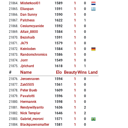
21864
.
Misterkool01
1589
1
0
21865
.
Eliaspan
1591
1
0
21866
.
Dan Sunny
1590
1
0
21867
.
Patchess
1622
1
1
21868
.
Cesiumcyanide
1592
1
0
21869
.
Altair_8800
1584
1
0
21870
.
Bezohaib
1591
1
0
21871
.
Jk79
1579
1
0
21872
.
Keinloden
1584
1
0
21873
.
Randomchromics
1586
1
0
21874
.
Jorrr
1549
1
0
21875
.
Jjrichard
1618
1
1
#
Name
Elo
Beauty
Wins
Land
21876
.
Jeroenraven
1594
1
0
21877
.
Zak5505
1561
1
0
21878
.
Peter Bueb
1609
1
0
21879
.
Pavatotti
1596
1
0
21880
.
Hermannk
1598
1
0
21881
.
Rendywillyanto
1636
1
2
21882
.
Nick Templar
1646
1
2
21883
.
Gabriel_moroni
1571
1
0
21884
.
Blackpawnsmatter
1581
1
0