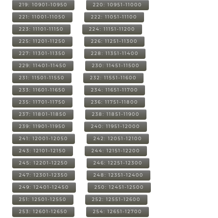
219: 10901-10950
220: 10951-11000
221: 11001-11050
222: 11051-11100
223: 11101-11150
224: 11151-11200
225: 11201-11250
226: 11251-11300
227: 11301-11350
228: 11351-11400
229: 11401-11450
230: 11451-11500
231: 11501-11550
232: 11551-11600
233: 11601-11650
234: 11651-11700
235: 11701-11750
236: 11751-11800
237: 11801-11850
238: 11851-11900
239: 11901-11950
240: 11951-12000
241: 12001-12050
242: 12051-12100
243: 12101-12150
244: 12151-12200
245: 12201-12250
246: 12251-12300
247: 12301-12350
248: 12351-12400
249: 12401-12450
250: 12451-12500
251: 12501-12550
252: 12551-12600
253: 12601-12650
254: 12651-12700