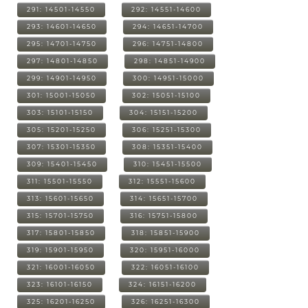
291: 14501-14550
292: 14551-14600
293: 14601-14650
294: 14651-14700
295: 14701-14750
296: 14751-14800
297: 14801-14850
298: 14851-14900
299: 14901-14950
300: 14951-15000
301: 15001-15050
302: 15051-15100
303: 15101-15150
304: 15151-15200
305: 15201-15250
306: 15251-15300
307: 15301-15350
308: 15351-15400
309: 15401-15450
310: 15451-15500
311: 15501-15550
312: 15551-15600
313: 15601-15650
314: 15651-15700
315: 15701-15750
316: 15751-15800
317: 15801-15850
318: 15851-15900
319: 15901-15950
320: 15951-16000
321: 16001-16050
322: 16051-16100
323: 16101-16150
324: 16151-16200
325: 16201-16250
326: 16251-16300