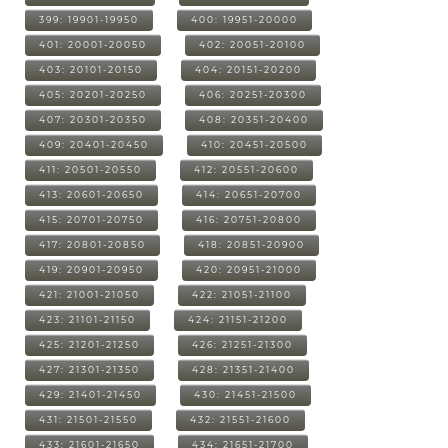
399: 19901-19950
400: 19951-20000
401: 20001-20050
402: 20051-20100
403: 20101-20150
404: 20151-20200
405: 20201-20250
406: 20251-20300
407: 20301-20350
408: 20351-20400
409: 20401-20450
410: 20451-20500
411: 20501-20550
412: 20551-20600
413: 20601-20650
414: 20651-20700
415: 20701-20750
416: 20751-20800
417: 20801-20850
418: 20851-20900
419: 20901-20950
420: 20951-21000
421: 21001-21050
422: 21051-21100
423: 21101-21150
424: 21151-21200
425: 21201-21250
426: 21251-21300
427: 21301-21350
428: 21351-21400
429: 21401-21450
430: 21451-21500
431: 21501-21550
432: 21551-21600
433: 21601-21650
434: 21651-21700