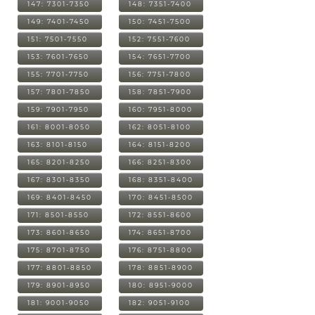
147: 7301-7350
148: 7351-7400
149: 7401-7450
150: 7451-7500
151: 7501-7550
152: 7551-7600
153: 7601-7650
154: 7651-7700
155: 7701-7750
156: 7751-7800
157: 7801-7850
158: 7851-7900
159: 7901-7950
160: 7951-8000
161: 8001-8050
162: 8051-8100
163: 8101-8150
164: 8151-8200
165: 8201-8250
166: 8251-8300
167: 8301-8350
168: 8351-8400
169: 8401-8450
170: 8451-8500
171: 8501-8550
172: 8551-8600
173: 8601-8650
174: 8651-8700
175: 8701-8750
176: 8751-8800
177: 8801-8850
178: 8851-8900
179: 8901-8950
180: 8951-9000
181: 9001-9050
182: 9051-9100