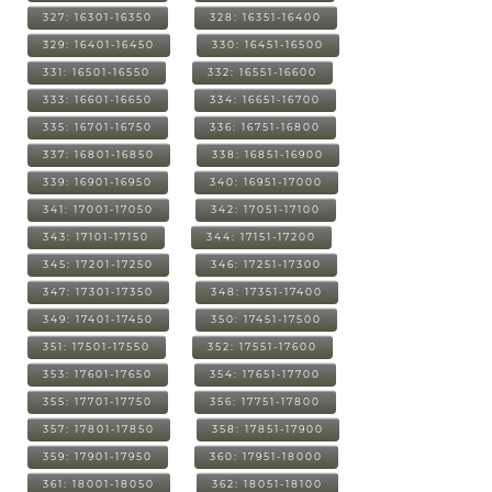
327: 16301-16350
328: 16351-16400
329: 16401-16450
330: 16451-16500
331: 16501-16550
332: 16551-16600
333: 16601-16650
334: 16651-16700
335: 16701-16750
336: 16751-16800
337: 16801-16850
338: 16851-16900
339: 16901-16950
340: 16951-17000
341: 17001-17050
342: 17051-17100
343: 17101-17150
344: 17151-17200
345: 17201-17250
346: 17251-17300
347: 17301-17350
348: 17351-17400
349: 17401-17450
350: 17451-17500
351: 17501-17550
352: 17551-17600
353: 17601-17650
354: 17651-17700
355: 17701-17750
356: 17751-17800
357: 17801-17850
358: 17851-17900
359: 17901-17950
360: 17951-18000
361: 18001-18050
362: 18051-18100