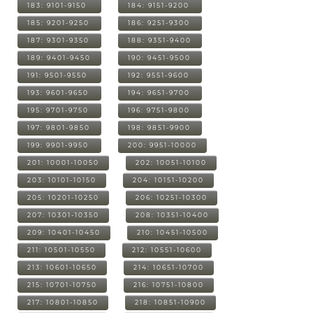
183: 9101-9150
184: 9151-9200
185: 9201-9250
186: 9251-9300
187: 9301-9350
188: 9351-9400
189: 9401-9450
190: 9451-9500
191: 9501-9550
192: 9551-9600
193: 9601-9650
194: 9651-9700
195: 9701-9750
196: 9751-9800
197: 9801-9850
198: 9851-9900
199: 9901-9950
200: 9951-10000
201: 10001-10050
202: 10051-10100
203: 10101-10150
204: 10151-10200
205: 10201-10250
206: 10251-10300
207: 10301-10350
208: 10351-10400
209: 10401-10450
210: 10451-10500
211: 10501-10550
212: 10551-10600
213: 10601-10650
214: 10651-10700
215: 10701-10750
216: 10751-10800
217: 10801-10850
218: 10851-10900