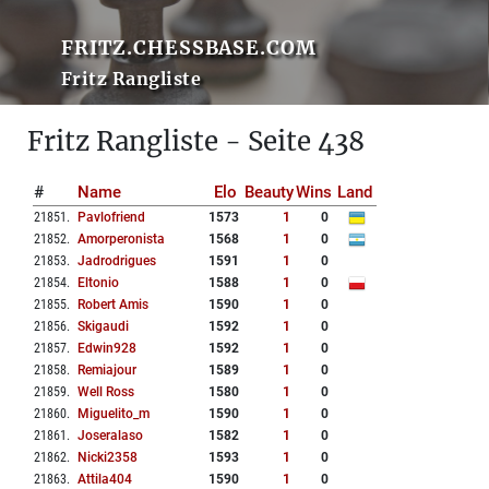
FRITZ.CHESSBASE.COM
Fritz Rangliste
Fritz Rangliste - Seite 438
#
Name
Elo
Beauty
Wins
Land
21851
.
Pavlofriend
1573
1
0
21852
.
Amorperonista
1568
1
0
21853
.
Jadrodrigues
1591
1
0
21854
.
Eltonio
1588
1
0
21855
.
Robert Amis
1590
1
0
21856
.
Skigaudi
1592
1
0
21857
.
Edwin928
1592
1
0
21858
.
Remiajour
1589
1
0
21859
.
Well Ross
1580
1
0
21860
.
Miguelito_m
1590
1
0
21861
.
Joseralaso
1582
1
0
21862
.
Nicki2358
1593
1
0
21863
.
Attila404
1590
1
0