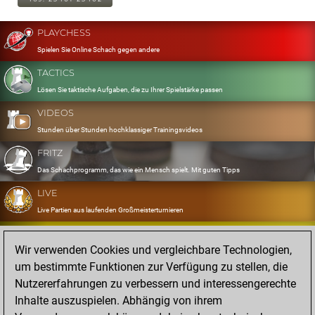
PLAYCHESS
Spielen Sie Online Schach gegen andere
TACTICS
Lösen Sie taktische Aufgaben, die zu Ihrer Spielstärke passen
VIDEOS
Stunden über Stunden hochklassiger Trainingsvideos
FRITZ
Das Schachprogramm, das wie ein Mensch spielt. Mit guten Tipps
LIVE
Live Partien aus laufenden Großmeisterturnieren
OPENINGS
Wir verwenden Cookies und vergleichbare Technologien,
Erfassen und Üben Sie Ihr Eröffnungsrepertoire
um bestimmte Funktionen zur Verfügung zu stellen, die
DATABASE
Nutzererfahrungen zu verbessern und interessengerechte
Acht Millionen starke Partien
Inhalte auszuspielen. Abhängig von ihrem
MYGAMES