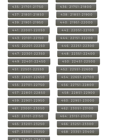
435: 21701-21750
436: 21751-21800
437: 21801-21850
438: 21851-21900
439: 21901-21950
440: 21951-22000
441: 22001-22050
442: 22051-22100
443: 22101-22150
444: 22151-22200
445: 22201-22250
446: 22251-22300
447: 22301-22350
448: 22351-22400
449: 22401-22450
450: 22451-22500
451: 22501-22550
452: 22551-22600
453: 22601-22650
454: 22651-22700
455: 22701-22750
456: 22751-22800
457: 22801-22850
458: 22851-22900
459: 22901-22950
460: 22951-23000
461: 23001-23050
462: 23051-23100
463: 23101-23150
464: 23151-23200
465: 23201-23250
466: 23251-23300
467: 23301-23350
468: 23351-23400
469: 23401-23402