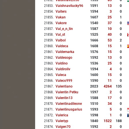
21852
.
Vaishnavi2050
1553
85
0
21853
.
Vaishnavilucky96
1591
13
0
21854
.
Vaiters
1594
3
0
21855
.
Vakan
1607
25
1
21856
.
Vakore
1540
37
0
21857
.
Val_e_n_tin
1587
10
0
21858
.
Val_st
1525
40
0
21859
.
Valbol
1666
53
2
21860
.
Valdeca
1608
15
1
21861
.
Valdemarka
1576
15
0
21862
.
Valdesogo
1592
13
0
21863
.
Valdino
1536
25
0
21864
.
Valdiroliv
1594
4
0
21865
.
Valeca
1600
15
0
21866
.
Valeco999
1590
11
0
21867
.
Valentiano
2023
4264
135
21868
.
Valentin Petku
1597
2
0
21869
.
Valentin13
1588
17
0
21870
.
Valentinadileone
1510
34
0
21871
.
Valentinusgarius
1593
5
0
21872
.
Valerica
1598
1
0
21873
.
Valeriyp
1840
1522
188
21874
.
Valgen70
1592
2
0