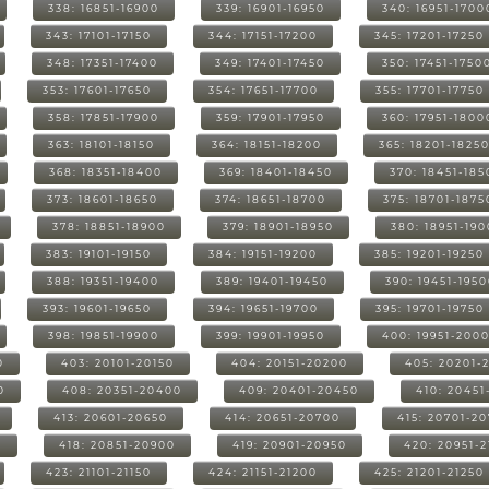
338: 16851-16900
339: 16901-16950
340: 16951-1700
343: 17101-17150
344: 17151-17200
345: 17201-17250
348: 17351-17400
349: 17401-17450
350: 17451-1750
353: 17601-17650
354: 17651-17700
355: 17701-17750
358: 17851-17900
359: 17901-17950
360: 17951-1800
363: 18101-18150
364: 18151-18200
365: 18201-1825
368: 18351-18400
369: 18401-18450
370: 18451-185
373: 18601-18650
374: 18651-18700
375: 18701-1875
378: 18851-18900
379: 18901-18950
380: 18951-19
383: 19101-19150
384: 19151-19200
385: 19201-19250
388: 19351-19400
389: 19401-19450
390: 19451-195
393: 19601-19650
394: 19651-19700
395: 19701-19750
398: 19851-19900
399: 19901-19950
400: 19951-200
0
403: 20101-20150
404: 20151-20200
405: 20201-
0
408: 20351-20400
409: 20401-20450
410: 20451
413: 20601-20650
414: 20651-20700
415: 20701-2
0
418: 20851-20900
419: 20901-20950
420: 20951-
423: 21101-21150
424: 21151-21200
425: 21201-21250