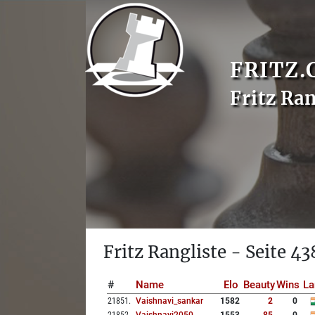
FRITZ.
Fritz Ran
Fritz Rangliste - Seite 43
#
Name
Elo
Beauty
Wins
La
21851
.
Vaishnavi_sankar
1582
2
0