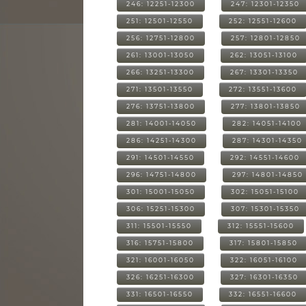
246: 12251-12300
247: 12301-12350
251: 12501-12550
252: 12551-12600
256: 12751-12800
257: 12801-12850
261: 13001-13050
262: 13051-13100
266: 13251-13300
267: 13301-13350
271: 13501-13550
272: 13551-13600
276: 13751-13800
277: 13801-13850
281: 14001-14050
282: 14051-14100
286: 14251-14300
287: 14301-14350
291: 14501-14550
292: 14551-14600
296: 14751-14800
297: 14801-14850
301: 15001-15050
302: 15051-15100
306: 15251-15300
307: 15301-15350
311: 15501-15550
312: 15551-15600
316: 15751-15800
317: 15801-15850
321: 16001-16050
322: 16051-16100
326: 16251-16300
327: 16301-16350
331: 16501-16550
332: 16551-16600