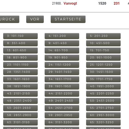
21900
.
Vanvogt
1520
231
URÜCK
VOR
STARTSEITE
3: 101-150
4: 151-200
5: 201-250
8: 351-400
9: 401-450
10: 451-500
13: 601-650
14: 651-700
15: 701-750
18: 851-900
19: 901-950
20: 951-1000
23: 1101-1150
24: 1151-1200
25: 1201-1250
28: 1351-1400
29: 1401-1450
30: 1451-1500
33: 1601-1650
34: 1651-1700
35: 1701-1750
38: 1851-1900
39: 1901-1950
40: 1951-2000
43: 2101-2150
44: 2151-2200
45: 2201-2250
48: 2351-2400
49: 2401-2450
50: 2451-2500
53: 2601-2650
54: 2651-2700
55: 2701-2750
58: 2851-2900
59: 2901-2950
60: 2951-3000
63: 3101-3150
64: 3151-3200
65: 3201-3250