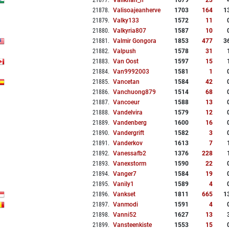
21877
.
Valikhan_n
1679
23
21878
.
Valisoajeanherve
1703
164
1
21879
.
Valky133
1572
11
21880
.
Valkyria807
1587
10
21881
.
Valmir Gongora
1853
477
3
21882
.
Valpush
1578
31
21883
.
Van Oost
1597
15
21884
.
Van9992003
1581
1
21885
.
Vancetan
1584
42
21886
.
Vanchuong879
1514
68
21887
.
Vancoeur
1588
13
21888
.
Vandelvira
1579
12
21889
.
Vandenberg
1600
16
21890
.
Vandergrift
1582
3
21891
.
Vanderkov
1613
7
21892
.
Vanessafb2
1376
228
21893
.
Vanexstorm
1590
22
21894
.
Vanger7
1584
19
21895
.
Vanily1
1589
4
21896
.
Vankset
1811
665
1
21897
.
Vanmodi
1591
4
21898
.
Vanni52
1627
13
21899
.
Vansteenkiste
1553
15