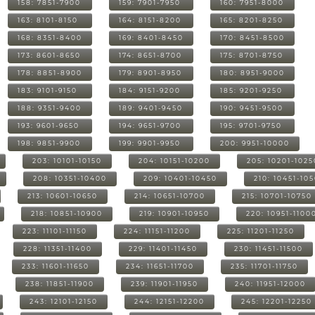
158: 7851-7900
159: 7901-7950
160: 7951-8000
163: 8101-8150
164: 8151-8200
165: 8201-8250
168: 8351-8400
169: 8401-8450
170: 8451-8500
173: 8601-8650
174: 8651-8700
175: 8701-8750
178: 8851-8900
179: 8901-8950
180: 8951-9000
183: 9101-9150
184: 9151-9200
185: 9201-9250
188: 9351-9400
189: 9401-9450
190: 9451-9500
193: 9601-9650
194: 9651-9700
195: 9701-9750
198: 9851-9900
199: 9901-9950
200: 9951-10000
203: 10101-10150
204: 10151-10200
205: 10201-1025
208: 10351-10400
209: 10401-10450
210: 10451-10
213: 10601-10650
214: 10651-10700
215: 10701-10750
218: 10851-10900
219: 10901-10950
220: 10951-1100
223: 11101-11150
224: 11151-11200
225: 11201-11250
228: 11351-11400
229: 11401-11450
230: 11451-11500
233: 11601-11650
234: 11651-11700
235: 11701-11750
238: 11851-11900
239: 11901-11950
240: 11951-12000
243: 12101-12150
244: 12151-12200
245: 12201-12250