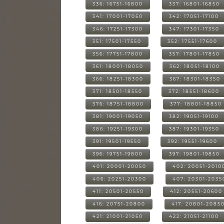
336: 16751-16800
337: 16801-16850
341: 17001-17050
342: 17051-17100
346: 17251-17300
347: 17301-17350
351: 17501-17550
352: 17551-17600
356: 17751-17800
357: 17801-17850
361: 18001-18050
362: 18051-18100
366: 18251-18300
367: 18301-18350
371: 18501-18550
372: 18551-18600
376: 18751-18800
377: 18801-18850
381: 19001-19050
382: 19051-19100
386: 19251-19300
387: 19301-19350
391: 19501-19550
392: 19551-19600
396: 19751-19800
397: 19801-19850
401: 20001-20050
402: 20051-2010
406: 20251-20300
407: 20301-2035
411: 20501-20550
412: 20551-20600
416: 20751-20800
417: 20801-2085
421: 21001-21050
422: 21051-21100