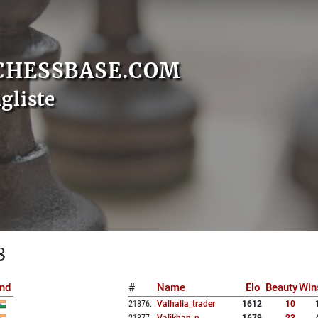
CHESSBASE.COM
gliste
8
nd
#
Name
Elo
Beauty
Win
21876
.
Valhalla_trader
1612
10