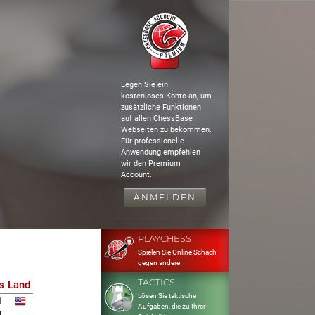
Legen Sie ein
kostenloses Konto an, um
zusätzliche Funktionen
auf allen ChessBase
Webseiten zu bekommen.
Für professionelle
Anwendung empfehlen
wir den Premium
Account.
ANMELDEN
PLAYCHESS
Spielen Sie Online Schach
gegen andere
TACTICS
s
Land
Lösen Sie taktische
1
Aufgaben, die zu Ihrer