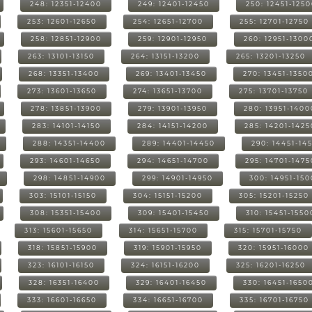
248: 12351-12400
249: 12401-12450
250: 12451-125
253: 12601-12650
254: 12651-12700
255: 12701-12750
258: 12851-12900
259: 12901-12950
260: 12951-1300
263: 13101-13150
264: 13151-13200
265: 13201-13250
268: 13351-13400
269: 13401-13450
270: 13451-1350
273: 13601-13650
274: 13651-13700
275: 13701-13750
278: 13851-13900
279: 13901-13950
280: 13951-1400
283: 14101-14150
284: 14151-14200
285: 14201-1425
288: 14351-14400
289: 14401-14450
290: 14451-14
293: 14601-14650
294: 14651-14700
295: 14701-1475
298: 14851-14900
299: 14901-14950
300: 14951-15
303: 15101-15150
304: 15151-15200
305: 15201-15250
308: 15351-15400
309: 15401-15450
310: 15451-1550
313: 15601-15650
314: 15651-15700
315: 15701-15750
318: 15851-15900
319: 15901-15950
320: 15951-16000
323: 16101-16150
324: 16151-16200
325: 16201-16250
328: 16351-16400
329: 16401-16450
330: 16451-1650
333: 16601-16650
334: 16651-16700
335: 16701-16750