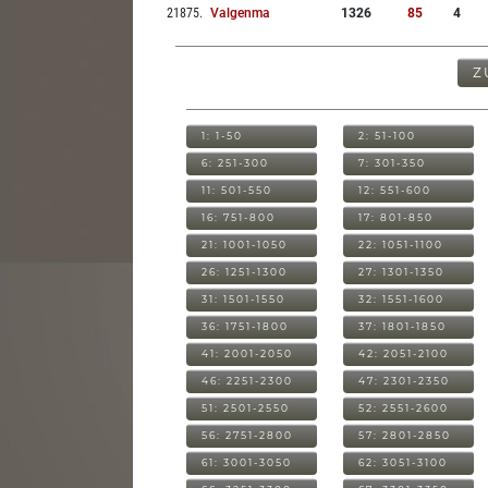
21875
.
Valgenma
1326
85
4
Z
1: 1-50
2: 51-100
6: 251-300
7: 301-350
11: 501-550
12: 551-600
16: 751-800
17: 801-850
21: 1001-1050
22: 1051-1100
26: 1251-1300
27: 1301-1350
31: 1501-1550
32: 1551-1600
36: 1751-1800
37: 1801-1850
41: 2001-2050
42: 2051-2100
46: 2251-2300
47: 2301-2350
51: 2501-2550
52: 2551-2600
56: 2751-2800
57: 2801-2850
61: 3001-3050
62: 3051-3100