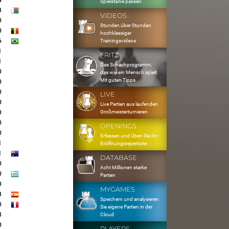
4
Spielstärke passen
3
VIDEOS
0
Stunden über Stunden
0
hochklassiger
6
Trainingsvideos
1
FRITZ
1
Das Schachprogramm,
0
das wie ein Mensch spielt.
Mit guten Tipps
0
0
LIVE
0
Live Partien aus laufenden
Großmeisterturnieren
0
0
OPENINGS
0
Erfassen und Üben Sie Ihr
1
Eröffnungsrepertoire
1
DATABASE
0
Acht Millionen starke
0
Partien
0
MYGAMES
3
Speichern und analysieren
0
Sie eigene Partien in der
3
Cloud
0
PLAYERS