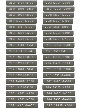
255: 12701-12750
256: 12751-12800
257: 12801-12850
258: 12851-12900
259: 12901-12950
260: 12951-13000
261: 13001-13050
262: 13051-13100
263: 13101-13150
264: 13151-13200
265: 13201-13250
266: 13251-13300
267: 13301-13350
268: 13351-13400
269: 13401-13450
270: 13451-13500
271: 13501-13550
272: 13551-13600
273: 13601-13650
274: 13651-13700
275: 13701-13750
276: 13751-13800
277: 13801-13850
278: 13851-13900
279: 13901-13950
280: 13951-14000
281: 14001-14050
282: 14051-14100
283: 14101-14150
284: 14151-14200
285: 14201-14250
286: 14251-14300
287: 14301-14350
288: 14351-14400
289: 14401-14450
290: 14451-14500