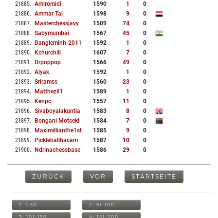
21885
.
Amiromidi
1590
1
0
21886
.
Ammar Tal
1598
9
0
21887
.
Masterchessjavy
1509
74
0
21888
.
Sabymumbai
1567
45
0
21889
.
Dangleminh-2011
1592
1
0
21890
.
Kchurchill
1607
7
0
21891
.
Drpoppop
1566
49
0
21892
.
Alyak
1592
1
0
21893
.
Sriramss
1560
23
0
21894
.
Matthez81
1589
1
0
21895
.
Kenpc
1557
11
0
21896
.
Sivaboyalakuntla
1583
8
0
21897
.
Bongani Motseki
1584
7
0
21898
.
Maximillianthe1st
1585
9
0
21899
.
Pickleballhacam
1587
10
0
21900
.
Ndrinachessbase
1586
29
0
ZURÜCK
VOR
STARTSEITE
1: 1-50
2: 51-100
3: 101-150
4: 151-200