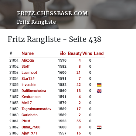
FRITZ.CHESSBASE.COM
Fritz Rangliste
Fritz Rangliste - Seite 438
#
Name
Elo
Beauty
Wins
Land
21851
.
Alikoga
1590
4
0
21852
.
Stoff
1582
8
0
21853
.
Lucimoot
1600
21
0
21854
.
Star12#
1591
7
0
21855
.
Invershin
1582
42
0
21856
.
Dalilbenchebra
1560
13
0
21857
.
Kenfranson
1591
4
0
21858
.
Mel17
1579
2
0
21859
.
Togrulmammadov
1589
17
0
21860
.
Carlobeto
1589
2
0
21861
.
Ptust
1553
55
0
21862
.
Omar_7500
1600
8
0
21863
.
Ajay1971
1557
16
0