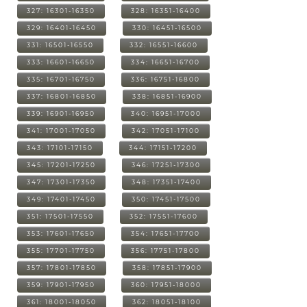
327: 16301-16350
328: 16351-16400
329: 16401-16450
330: 16451-16500
331: 16501-16550
332: 16551-16600
333: 16601-16650
334: 16651-16700
335: 16701-16750
336: 16751-16800
337: 16801-16850
338: 16851-16900
339: 16901-16950
340: 16951-17000
341: 17001-17050
342: 17051-17100
343: 17101-17150
344: 17151-17200
345: 17201-17250
346: 17251-17300
347: 17301-17350
348: 17351-17400
349: 17401-17450
350: 17451-17500
351: 17501-17550
352: 17551-17600
353: 17601-17650
354: 17651-17700
355: 17701-17750
356: 17751-17800
357: 17801-17850
358: 17851-17900
359: 17901-17950
360: 17951-18000
361: 18001-18050
362: 18051-18100