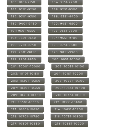
183: 9101-9150
184: 9151-9200
185: 9201-9250
186: 9251-9300
187: 9301-9350
188: 9351-9400
189: 9401-9450
190: 9451-9500
191: 9501-9550
192: 9551-9600
193: 9601-9650
194: 9651-9700
195: 9701-9750
196: 9751-9800
197: 9801-9850
198: 9851-9900
199: 9901-9950
200: 9951-10000
201: 10001-10050
202: 10051-10100
203: 10101-10150
204: 10151-10200
205: 10201-10250
206: 10251-10300
207: 10301-10350
208: 10351-10400
209: 10401-10450
210: 10451-10500
211: 10501-10550
212: 10551-10600
213: 10601-10650
214: 10651-10700
215: 10701-10750
216: 10751-10800
217: 10801-10850
218: 10851-10900