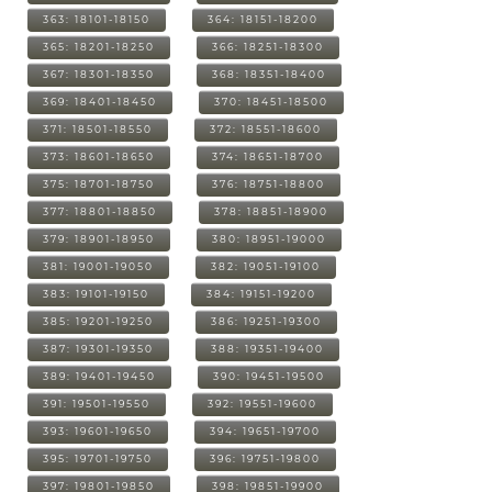
363: 18101-18150
364: 18151-18200
365: 18201-18250
366: 18251-18300
367: 18301-18350
368: 18351-18400
369: 18401-18450
370: 18451-18500
371: 18501-18550
372: 18551-18600
373: 18601-18650
374: 18651-18700
375: 18701-18750
376: 18751-18800
377: 18801-18850
378: 18851-18900
379: 18901-18950
380: 18951-19000
381: 19001-19050
382: 19051-19100
383: 19101-19150
384: 19151-19200
385: 19201-19250
386: 19251-19300
387: 19301-19350
388: 19351-19400
389: 19401-19450
390: 19451-19500
391: 19501-19550
392: 19551-19600
393: 19601-19650
394: 19651-19700
395: 19701-19750
396: 19751-19800
397: 19801-19850
398: 19851-19900