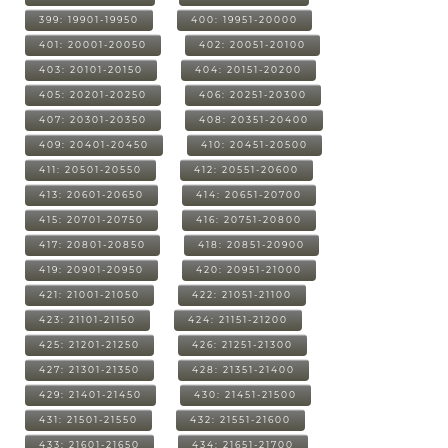
399: 19901-19950
400: 19951-20000
401: 20001-20050
402: 20051-20100
403: 20101-20150
404: 20151-20200
405: 20201-20250
406: 20251-20300
407: 20301-20350
408: 20351-20400
409: 20401-20450
410: 20451-20500
411: 20501-20550
412: 20551-20600
413: 20601-20650
414: 20651-20700
415: 20701-20750
416: 20751-20800
417: 20801-20850
418: 20851-20900
419: 20901-20950
420: 20951-21000
421: 21001-21050
422: 21051-21100
423: 21101-21150
424: 21151-21200
425: 21201-21250
426: 21251-21300
427: 21301-21350
428: 21351-21400
429: 21401-21450
430: 21451-21500
431: 21501-21550
432: 21551-21600
433: 21601-21650
434: 21651-21700