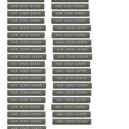
435: 21701-21750
436: 21751-21800
437: 21801-21850
438: 21851-21900
439: 21901-21950
440: 21951-22000
441: 22001-22050
442: 22051-22100
443: 22101-22150
444: 22151-22200
445: 22201-22250
446: 22251-22300
447: 22301-22350
448: 22351-22400
449: 22401-22450
450: 22451-22500
451: 22501-22550
452: 22551-22600
453: 22601-22650
454: 22651-22700
455: 22701-22750
456: 22751-22800
457: 22801-22850
458: 22851-22900
459: 22901-22950
460: 22951-23000
461: 23001-23050
462: 23051-23100
463: 23101-23150
464: 23151-23200
465: 23201-23250
466: 23251-23300
467: 23301-23350
468: 23351-23400
469: 23401-23402