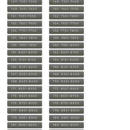
147: 7301-7350
148: 7351-7400
149: 7401-7450
150: 7451-7500
151: 7501-7550
152: 7551-7600
153: 7601-7650
154: 7651-7700
155: 7701-7750
156: 7751-7800
157: 7801-7850
158: 7851-7900
159: 7901-7950
160: 7951-8000
161: 8001-8050
162: 8051-8100
163: 8101-8150
164: 8151-8200
165: 8201-8250
166: 8251-8300
167: 8301-8350
168: 8351-8400
169: 8401-8450
170: 8451-8500
171: 8501-8550
172: 8551-8600
173: 8601-8650
174: 8651-8700
175: 8701-8750
176: 8751-8800
177: 8801-8850
178: 8851-8900
179: 8901-8950
180: 8951-9000
181: 9001-9050
182: 9051-9100