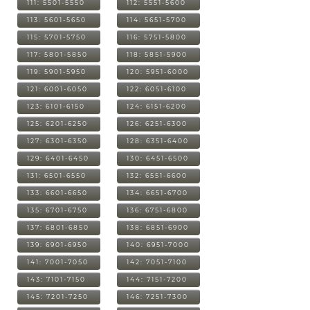
111: 5501-5550
112: 5551-5600
113: 5601-5650
114: 5651-5700
115: 5701-5750
116: 5751-5800
117: 5801-5850
118: 5851-5900
119: 5901-5950
120: 5951-6000
121: 6001-6050
122: 6051-6100
123: 6101-6150
124: 6151-6200
125: 6201-6250
126: 6251-6300
127: 6301-6350
128: 6351-6400
129: 6401-6450
130: 6451-6500
131: 6501-6550
132: 6551-6600
133: 6601-6650
134: 6651-6700
135: 6701-6750
136: 6751-6800
137: 6801-6850
138: 6851-6900
139: 6901-6950
140: 6951-7000
141: 7001-7050
142: 7051-7100
143: 7101-7150
144: 7151-7200
145: 7201-7250
146: 7251-7300