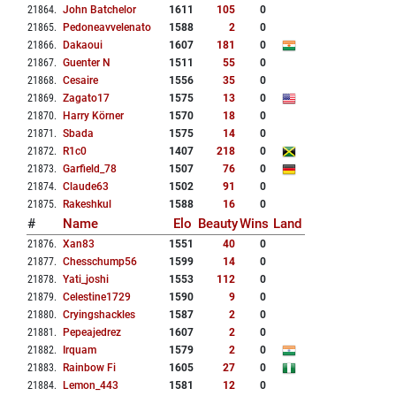
21864
.
John Batchelor
1611
105
0
21865
.
Pedoneavvelenato
1588
2
0
21866
.
Dakaoui
1607
181
0
21867
.
Guenter N
1511
55
0
21868
.
Cesaire
1556
35
0
21869
.
Zagato17
1575
13
0
21870
.
Harry Körner
1570
18
0
21871
.
Sbada
1575
14
0
21872
.
R1c0
1407
218
0
21873
.
Garfield_78
1507
76
0
21874
.
Claude63
1502
91
0
21875
.
Rakeshkul
1588
16
0
#
Name
Elo
Beauty
Wins
Land
21876
.
Xan83
1551
40
0
21877
.
Chesschump56
1599
14
0
21878
.
Yati_joshi
1553
112
0
21879
.
Celestine1729
1590
9
0
21880
.
Cryingshackles
1587
2
0
21881
.
Pepeajedrez
1607
2
0
21882
.
Irquam
1579
2
0
21883
.
Rainbow Fi
1605
27
0
21884
.
Lemon_443
1581
12
0