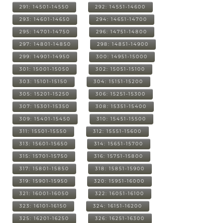
291: 14501-14550
292: 14551-14600
293: 14601-14650
294: 14651-14700
295: 14701-14750
296: 14751-14800
297: 14801-14850
298: 14851-14900
299: 14901-14950
300: 14951-15000
301: 15001-15050
302: 15051-15100
303: 15101-15150
304: 15151-15200
305: 15201-15250
306: 15251-15300
307: 15301-15350
308: 15351-15400
309: 15401-15450
310: 15451-15500
311: 15501-15550
312: 15551-15600
313: 15601-15650
314: 15651-15700
315: 15701-15750
316: 15751-15800
317: 15801-15850
318: 15851-15900
319: 15901-15950
320: 15951-16000
321: 16001-16050
322: 16051-16100
323: 16101-16150
324: 16151-16200
325: 16201-16250
326: 16251-16300