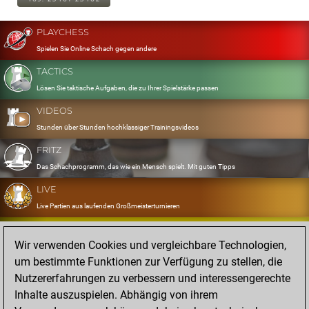
PLAYCHESS
Spielen Sie Online Schach gegen andere
TACTICS
Lösen Sie taktische Aufgaben, die zu Ihrer Spielstärke passen
VIDEOS
Stunden über Stunden hochklassiger Trainingsvideos
FRITZ
Das Schachprogramm, das wie ein Mensch spielt. Mit guten Tipps
LIVE
Live Partien aus laufenden Großmeisterturnieren
OPENINGS
Wir verwenden Cookies und vergleichbare Technologien,
Erfassen und Üben Sie Ihr Eröffnungsrepertoire
um bestimmte Funktionen zur Verfügung zu stellen, die
DATABASE
Nutzererfahrungen zu verbessern und interessengerechte
Acht Millionen starke Partien
Inhalte auszuspielen. Abhängig von ihrem
MYGAMES