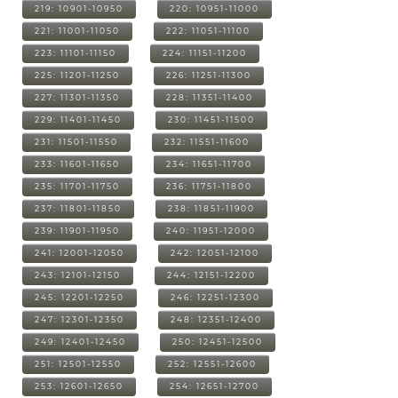
219: 10901-10950
220: 10951-11000
221: 11001-11050
222: 11051-11100
223: 11101-11150
224: 11151-11200
225: 11201-11250
226: 11251-11300
227: 11301-11350
228: 11351-11400
229: 11401-11450
230: 11451-11500
231: 11501-11550
232: 11551-11600
233: 11601-11650
234: 11651-11700
235: 11701-11750
236: 11751-11800
237: 11801-11850
238: 11851-11900
239: 11901-11950
240: 11951-12000
241: 12001-12050
242: 12051-12100
243: 12101-12150
244: 12151-12200
245: 12201-12250
246: 12251-12300
247: 12301-12350
248: 12351-12400
249: 12401-12450
250: 12451-12500
251: 12501-12550
252: 12551-12600
253: 12601-12650
254: 12651-12700