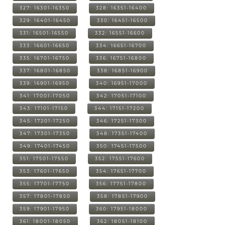
327: 16301-16350
328: 16351-16400
329: 16401-16450
330: 16451-16500
331: 16501-16550
332: 16551-16600
333: 16601-16650
334: 16651-16700
335: 16701-16750
336: 16751-16800
337: 16801-16850
338: 16851-16900
339: 16901-16950
340: 16951-17000
341: 17001-17050
342: 17051-17100
343: 17101-17150
344: 17151-17200
345: 17201-17250
346: 17251-17300
347: 17301-17350
348: 17351-17400
349: 17401-17450
350: 17451-17500
351: 17501-17550
352: 17551-17600
353: 17601-17650
354: 17651-17700
355: 17701-17750
356: 17751-17800
357: 17801-17850
358: 17851-17900
359: 17901-17950
360: 17951-18000
361: 18001-18050
362: 18051-18100