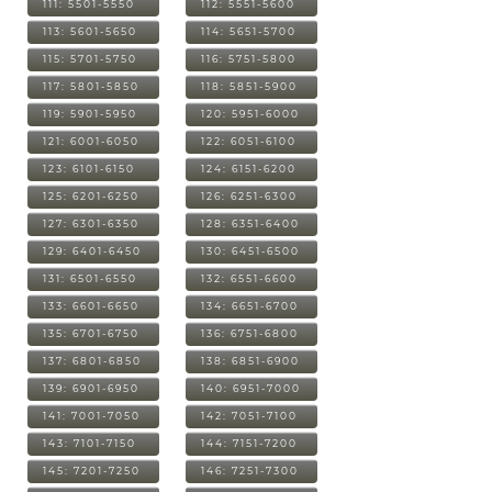
111: 5501-5550
112: 5551-5600
113: 5601-5650
114: 5651-5700
115: 5701-5750
116: 5751-5800
117: 5801-5850
118: 5851-5900
119: 5901-5950
120: 5951-6000
121: 6001-6050
122: 6051-6100
123: 6101-6150
124: 6151-6200
125: 6201-6250
126: 6251-6300
127: 6301-6350
128: 6351-6400
129: 6401-6450
130: 6451-6500
131: 6501-6550
132: 6551-6600
133: 6601-6650
134: 6651-6700
135: 6701-6750
136: 6751-6800
137: 6801-6850
138: 6851-6900
139: 6901-6950
140: 6951-7000
141: 7001-7050
142: 7051-7100
143: 7101-7150
144: 7151-7200
145: 7201-7250
146: 7251-7300