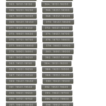
363: 18101-18150
364: 18151-18200
365: 18201-18250
366: 18251-18300
367: 18301-18350
368: 18351-18400
369: 18401-18450
370: 18451-18500
371: 18501-18550
372: 18551-18600
373: 18601-18650
374: 18651-18700
375: 18701-18750
376: 18751-18800
377: 18801-18850
378: 18851-18900
379: 18901-18950
380: 18951-19000
381: 19001-19050
382: 19051-19100
383: 19101-19150
384: 19151-19200
385: 19201-19250
386: 19251-19300
387: 19301-19350
388: 19351-19400
389: 19401-19450
390: 19451-19500
391: 19501-19550
392: 19551-19600
393: 19601-19650
394: 19651-19700
395: 19701-19750
396: 19751-19800
397: 19801-19850
398: 19851-19900