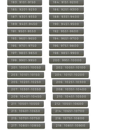
183: 9101-9150
184: 9151-9200
185: 9201-9250
186: 9251-9300
187: 9301-9350
188: 9351-9400
189: 9401-9450
190: 9451-9500
191: 9501-9550
192: 9551-9600
193: 9601-9650
194: 9651-9700
195: 9701-9750
196: 9751-9800
197: 9801-9850
198: 9851-9900
199: 9901-9950
200: 9951-10000
201: 10001-10050
202: 10051-10100
203: 10101-10150
204: 10151-10200
205: 10201-10250
206: 10251-10300
207: 10301-10350
208: 10351-10400
209: 10401-10450
210: 10451-10500
211: 10501-10550
212: 10551-10600
213: 10601-10650
214: 10651-10700
215: 10701-10750
216: 10751-10800
217: 10801-10850
218: 10851-10900