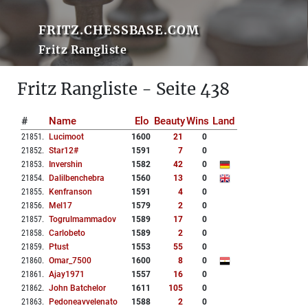
FRITZ.CHESSBASE.COM
Fritz Rangliste
Fritz Rangliste - Seite 438
#
Name
Elo
Beauty
Wins
Land
21851
.
Lucimoot
1600
21
0
21852
.
Star12#
1591
7
0
21853
.
Invershin
1582
42
0
21854
.
Dalilbenchebra
1560
13
0
21855
.
Kenfranson
1591
4
0
21856
.
Mel17
1579
2
0
21857
.
Togrulmammadov
1589
17
0
21858
.
Carlobeto
1589
2
0
21859
.
Ptust
1553
55
0
21860
.
Omar_7500
1600
8
0
21861
.
Ajay1971
1557
16
0
21862
.
John Batchelor
1611
105
0
21863
.
Pedoneavvelenato
1588
2
0