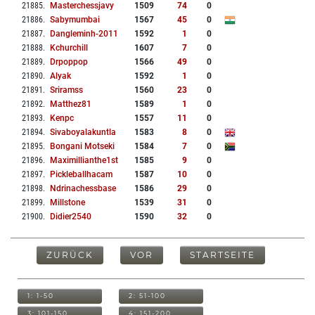
21885
.
Masterchessjavy
1509
74
0
21886
.
Sabymumbai
1567
45
0
21887
.
Dangleminh-2011
1592
1
0
21888
.
Kchurchill
1607
7
0
21889
.
Drpoppop
1566
49
0
21890
.
Alyak
1592
1
0
21891
.
Sriramss
1560
23
0
21892
.
Matthez81
1589
1
0
21893
.
Kenpc
1557
11
0
21894
.
Sivaboyalakuntla
1583
8
0
21895
.
Bongani Motseki
1584
7
0
21896
.
Maximillianthe1st
1585
9
0
21897
.
Pickleballhacam
1587
10
0
21898
.
Ndrinachessbase
1586
29
0
21899
.
Millstone
1539
31
0
21900
.
Didier2540
1590
32
0
ZURÜCK
VOR
STARTSEITE
1: 1-50
2: 51-100
3: 101-150
4: 151-200