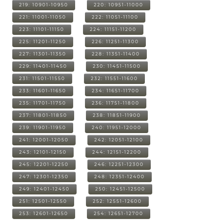
219: 10901-10950
220: 10951-11000
221: 11001-11050
222: 11051-11100
223: 11101-11150
224: 11151-11200
225: 11201-11250
226: 11251-11300
227: 11301-11350
228: 11351-11400
229: 11401-11450
230: 11451-11500
231: 11501-11550
232: 11551-11600
233: 11601-11650
234: 11651-11700
235: 11701-11750
236: 11751-11800
237: 11801-11850
238: 11851-11900
239: 11901-11950
240: 11951-12000
241: 12001-12050
242: 12051-12100
243: 12101-12150
244: 12151-12200
245: 12201-12250
246: 12251-12300
247: 12301-12350
248: 12351-12400
249: 12401-12450
250: 12451-12500
251: 12501-12550
252: 12551-12600
253: 12601-12650
254: 12651-12700