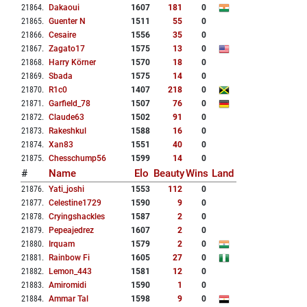
21864
.
Dakaoui
1607
181
0
21865
.
Guenter N
1511
55
0
21866
.
Cesaire
1556
35
0
21867
.
Zagato17
1575
13
0
21868
.
Harry Körner
1570
18
0
21869
.
Sbada
1575
14
0
21870
.
R1c0
1407
218
0
21871
.
Garfield_78
1507
76
0
21872
.
Claude63
1502
91
0
21873
.
Rakeshkul
1588
16
0
21874
.
Xan83
1551
40
0
21875
.
Chesschump56
1599
14
0
#
Name
Elo
Beauty
Wins
Land
21876
.
Yati_joshi
1553
112
0
21877
.
Celestine1729
1590
9
0
21878
.
Cryingshackles
1587
2
0
21879
.
Pepeajedrez
1607
2
0
21880
.
Irquam
1579
2
0
21881
.
Rainbow Fi
1605
27
0
21882
.
Lemon_443
1581
12
0
21883
.
Amiromidi
1590
1
0
21884
.
Ammar Tal
1598
9
0