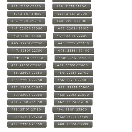
435: 21701-21750
436: 21751-21800
437: 21801-21850
438: 21851-21900
439: 21901-21950
440: 21951-22000
441: 22001-22050
442: 22051-22100
443: 22101-22150
444: 22151-22200
445: 22201-22250
446: 22251-22300
447: 22301-22350
448: 22351-22400
449: 22401-22450
450: 22451-22500
451: 22501-22550
452: 22551-22600
453: 22601-22650
454: 22651-22700
455: 22701-22750
456: 22751-22800
457: 22801-22850
458: 22851-22900
459: 22901-22950
460: 22951-23000
461: 23001-23050
462: 23051-23100
463: 23101-23150
464: 23151-23200
465: 23201-23250
466: 23251-23300
467: 23301-23350
468: 23351-23399