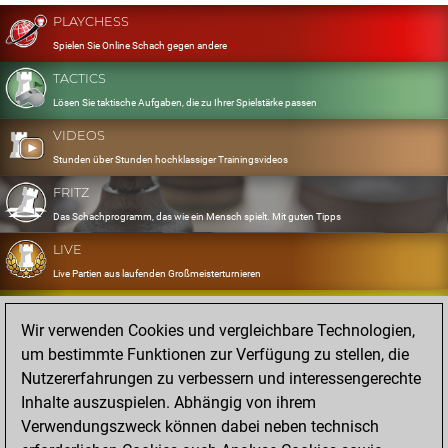
PLAYCHESS
Spielen Sie Online Schach gegen andere
TACTICS
Lösen Sie taktische Aufgaben, die zu Ihrer Spielstärke passen
VIDEOS
Stunden über Stunden hochklassiger Trainingsvideos
FRITZ
Das Schachprogramm, das wie ein Mensch spielt. Mit guten Tipps
LIVE
Live Partien aus laufenden Großmeisterturnieren
OPENINGS
Wir verwenden Cookies und vergleichbare Technologien,
Erfassen und Üben Sie Ihr Eröffnungsrepertoire
um bestimmte Funktionen zur Verfügung zu stellen, die
DATABASE
Nutzererfahrungen zu verbessern und interessengerechte
Acht Millionen starke Partien
Inhalte auszuspielen. Abhängig von ihrem
MYGAMES
Verwendungszweck können dabei neben technisch
Speichern und analysieren Sie eigene Partien in der Cloud