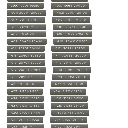
399: 19901-19950
400: 19951-20000
401: 20001-20050
402: 20051-20100
403: 20101-20150
404: 20151-20200
405: 20201-20250
406: 20251-20300
407: 20301-20350
408: 20351-20400
409: 20401-20450
410: 20451-20500
411: 20501-20550
412: 20551-20600
413: 20601-20650
414: 20651-20700
415: 20701-20750
416: 20751-20800
417: 20801-20850
418: 20851-20900
419: 20901-20950
420: 20951-21000
421: 21001-21050
422: 21051-21100
423: 21101-21150
424: 21151-21200
425: 21201-21250
426: 21251-21300
427: 21301-21350
428: 21351-21400
429: 21401-21450
430: 21451-21500
431: 21501-21550
432: 21551-21600
433: 21601-21650
434: 21651-21700