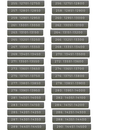
255: 12701-12750
256: 12751-12800
257: 12801-12850
258: 12851-12900
259: 12901-12950
260: 12951-13000
261: 13001-13050
262: 13051-13100
263: 13101-13150
264: 13151-13200
265: 13201-13250
266: 13251-13300
267: 13301-13350
268: 13351-13400
269: 13401-13450
270: 13451-13500
271: 13501-13550
272: 13551-13600
273: 13601-13650
274: 13651-13700
275: 13701-13750
276: 13751-13800
277: 13801-13850
278: 13851-13900
279: 13901-13950
280: 13951-14000
281: 14001-14050
282: 14051-14100
283: 14101-14150
284: 14151-14200
285: 14201-14250
286: 14251-14300
287: 14301-14350
288: 14351-14400
289: 14401-14450
290: 14451-14500