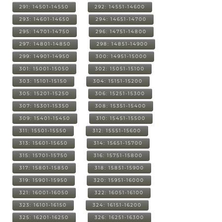
291: 14501-14550
292: 14551-14600
293: 14601-14650
294: 14651-14700
295: 14701-14750
296: 14751-14800
297: 14801-14850
298: 14851-14900
299: 14901-14950
300: 14951-15000
301: 15001-15050
302: 15051-15100
303: 15101-15150
304: 15151-15200
305: 15201-15250
306: 15251-15300
307: 15301-15350
308: 15351-15400
309: 15401-15450
310: 15451-15500
311: 15501-15550
312: 15551-15600
313: 15601-15650
314: 15651-15700
315: 15701-15750
316: 15751-15800
317: 15801-15850
318: 15851-15900
319: 15901-15950
320: 15951-16000
321: 16001-16050
322: 16051-16100
323: 16101-16150
324: 16151-16200
325: 16201-16250
326: 16251-16300