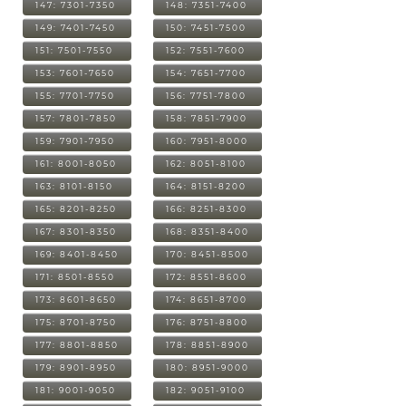
147: 7301-7350
148: 7351-7400
149: 7401-7450
150: 7451-7500
151: 7501-7550
152: 7551-7600
153: 7601-7650
154: 7651-7700
155: 7701-7750
156: 7751-7800
157: 7801-7850
158: 7851-7900
159: 7901-7950
160: 7951-8000
161: 8001-8050
162: 8051-8100
163: 8101-8150
164: 8151-8200
165: 8201-8250
166: 8251-8300
167: 8301-8350
168: 8351-8400
169: 8401-8450
170: 8451-8500
171: 8501-8550
172: 8551-8600
173: 8601-8650
174: 8651-8700
175: 8701-8750
176: 8751-8800
177: 8801-8850
178: 8851-8900
179: 8901-8950
180: 8951-9000
181: 9001-9050
182: 9051-9100