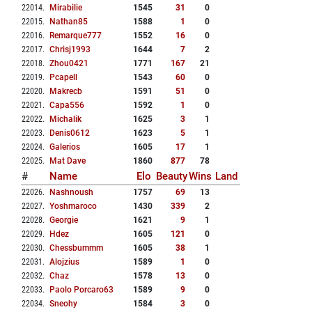
22014
.
Mirabilie
1545
31
0
22015
.
Nathan85
1588
1
0
22016
.
Remarque777
1552
16
0
22017
.
Chrisj1993
1644
7
2
22018
.
Zhou0421
1771
167
21
22019
.
Pcapell
1543
60
0
22020
.
Makrecb
1591
51
0
22021
.
Capa556
1592
1
0
22022
.
Michalik
1625
3
1
22023
.
Denis0612
1623
5
1
22024
.
Galerios
1605
17
1
22025
.
Mat Dave
1860
877
78
#
Name
Elo
Beauty
Wins
Land
22026
.
Nashnoush
1757
69
13
22027
.
Yoshmaroco
1430
339
2
22028
.
Georgie
1621
9
1
22029
.
Hdez
1605
121
0
22030
.
Chessbummm
1605
38
1
22031
.
Alojzius
1589
1
0
22032
.
Chaz
1578
13
0
22033
.
Paolo Porcaro63
1589
9
0
22034
.
Sneohy
1584
3
0