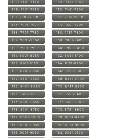
147: 7301-7350
148: 7351-7400
149: 7401-7450
150: 7451-7500
151: 7501-7550
152: 7551-7600
153: 7601-7650
154: 7651-7700
155: 7701-7750
156: 7751-7800
157: 7801-7850
158: 7851-7900
159: 7901-7950
160: 7951-8000
161: 8001-8050
162: 8051-8100
163: 8101-8150
164: 8151-8200
165: 8201-8250
166: 8251-8300
167: 8301-8350
168: 8351-8400
169: 8401-8450
170: 8451-8500
171: 8501-8550
172: 8551-8600
173: 8601-8650
174: 8651-8700
175: 8701-8750
176: 8751-8800
177: 8801-8850
178: 8851-8900
179: 8901-8950
180: 8951-9000
181: 9001-9050
182: 9051-9100