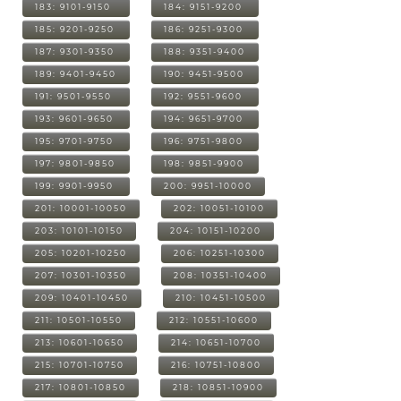
183: 9101-9150
184: 9151-9200
185: 9201-9250
186: 9251-9300
187: 9301-9350
188: 9351-9400
189: 9401-9450
190: 9451-9500
191: 9501-9550
192: 9551-9600
193: 9601-9650
194: 9651-9700
195: 9701-9750
196: 9751-9800
197: 9801-9850
198: 9851-9900
199: 9901-9950
200: 9951-10000
201: 10001-10050
202: 10051-10100
203: 10101-10150
204: 10151-10200
205: 10201-10250
206: 10251-10300
207: 10301-10350
208: 10351-10400
209: 10401-10450
210: 10451-10500
211: 10501-10550
212: 10551-10600
213: 10601-10650
214: 10651-10700
215: 10701-10750
216: 10751-10800
217: 10801-10850
218: 10851-10900