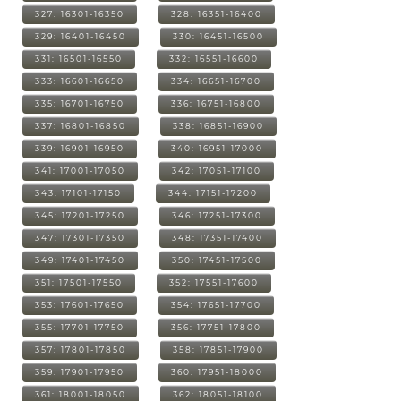
327: 16301-16350
328: 16351-16400
329: 16401-16450
330: 16451-16500
331: 16501-16550
332: 16551-16600
333: 16601-16650
334: 16651-16700
335: 16701-16750
336: 16751-16800
337: 16801-16850
338: 16851-16900
339: 16901-16950
340: 16951-17000
341: 17001-17050
342: 17051-17100
343: 17101-17150
344: 17151-17200
345: 17201-17250
346: 17251-17300
347: 17301-17350
348: 17351-17400
349: 17401-17450
350: 17451-17500
351: 17501-17550
352: 17551-17600
353: 17601-17650
354: 17651-17700
355: 17701-17750
356: 17751-17800
357: 17801-17850
358: 17851-17900
359: 17901-17950
360: 17951-18000
361: 18001-18050
362: 18051-18100