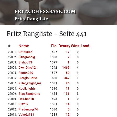
FRITZ.CHESSBASE.COM
Fritz Rangliste
Fritz Rangliste - Seite 441
#
Name
Elo
Beauty
Wins
Land
22001
.
Chtouk45
1587
17
0
22002
.
Eillegrosbig
1590
2
0
22003
.
Bishop93
1577
1
0
22004
.
Dkw-Dino12
1042
1465
4
22005
.
Ron84030
1587
50
1
22006
.
Giorgio Carlo
1630
342
1
22007
.
Killer_knight_mz
1591
26
0
22008
.
Koolknights
1590
11
0
22009
.
Blas Zambrano
1485
131
3
22010
.
He Shanlin
1593
1
0
22011
.
Blitz92
1581
14
0
22012
.
Pradeeprgr74
1590
5
0
22013
.
Vukota111
1589
12
0