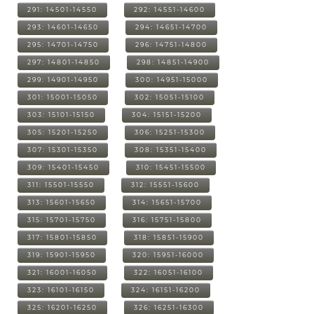
291: 14501-14550
292: 14551-14600
293: 14601-14650
294: 14651-14700
295: 14701-14750
296: 14751-14800
297: 14801-14850
298: 14851-14900
299: 14901-14950
300: 14951-15000
301: 15001-15050
302: 15051-15100
303: 15101-15150
304: 15151-15200
305: 15201-15250
306: 15251-15300
307: 15301-15350
308: 15351-15400
309: 15401-15450
310: 15451-15500
311: 15501-15550
312: 15551-15600
313: 15601-15650
314: 15651-15700
315: 15701-15750
316: 15751-15800
317: 15801-15850
318: 15851-15900
319: 15901-15950
320: 15951-16000
321: 16001-16050
322: 16051-16100
323: 16101-16150
324: 16151-16200
325: 16201-16250
326: 16251-16300