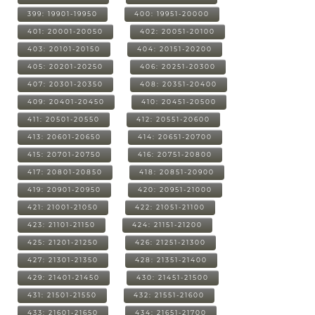
399: 19901-19950
400: 19951-20000
401: 20001-20050
402: 20051-20100
403: 20101-20150
404: 20151-20200
405: 20201-20250
406: 20251-20300
407: 20301-20350
408: 20351-20400
409: 20401-20450
410: 20451-20500
411: 20501-20550
412: 20551-20600
413: 20601-20650
414: 20651-20700
415: 20701-20750
416: 20751-20800
417: 20801-20850
418: 20851-20900
419: 20901-20950
420: 20951-21000
421: 21001-21050
422: 21051-21100
423: 21101-21150
424: 21151-21200
425: 21201-21250
426: 21251-21300
427: 21301-21350
428: 21351-21400
429: 21401-21450
430: 21451-21500
431: 21501-21550
432: 21551-21600
433: 21601-21650
434: 21651-21700