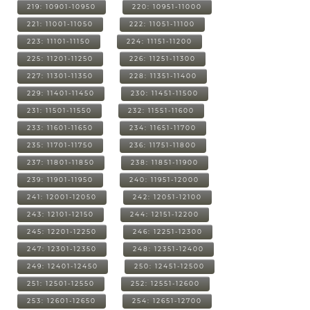
219: 10901-10950
220: 10951-11000
221: 11001-11050
222: 11051-11100
223: 11101-11150
224: 11151-11200
225: 11201-11250
226: 11251-11300
227: 11301-11350
228: 11351-11400
229: 11401-11450
230: 11451-11500
231: 11501-11550
232: 11551-11600
233: 11601-11650
234: 11651-11700
235: 11701-11750
236: 11751-11800
237: 11801-11850
238: 11851-11900
239: 11901-11950
240: 11951-12000
241: 12001-12050
242: 12051-12100
243: 12101-12150
244: 12151-12200
245: 12201-12250
246: 12251-12300
247: 12301-12350
248: 12351-12400
249: 12401-12450
250: 12451-12500
251: 12501-12550
252: 12551-12600
253: 12601-12650
254: 12651-12700