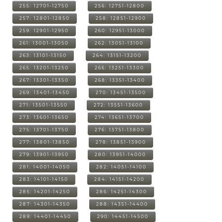
255: 12701-12750
256: 12751-12800
257: 12801-12850
258: 12851-12900
259: 12901-12950
260: 12951-13000
261: 13001-13050
262: 13051-13100
263: 13101-13150
264: 13151-13200
265: 13201-13250
266: 13251-13300
267: 13301-13350
268: 13351-13400
269: 13401-13450
270: 13451-13500
271: 13501-13550
272: 13551-13600
273: 13601-13650
274: 13651-13700
275: 13701-13750
276: 13751-13800
277: 13801-13850
278: 13851-13900
279: 13901-13950
280: 13951-14000
281: 14001-14050
282: 14051-14100
283: 14101-14150
284: 14151-14200
285: 14201-14250
286: 14251-14300
287: 14301-14350
288: 14351-14400
289: 14401-14450
290: 14451-14500