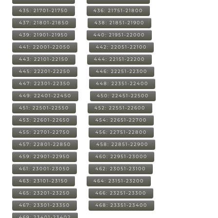
435: 21701-21750
436: 21751-21800
437: 21801-21850
438: 21851-21900
439: 21901-21950
440: 21951-22000
441: 22001-22050
442: 22051-22100
443: 22101-22150
444: 22151-22200
445: 22201-22250
446: 22251-22300
447: 22301-22350
448: 22351-22400
449: 22401-22450
450: 22451-22500
451: 22501-22550
452: 22551-22600
453: 22601-22650
454: 22651-22700
455: 22701-22750
456: 22751-22800
457: 22801-22850
458: 22851-22900
459: 22901-22950
460: 22951-23000
461: 23001-23050
462: 23051-23100
463: 23101-23150
464: 23151-23200
465: 23201-23250
466: 23251-23300
467: 23301-23350
468: 23351-23400
469: 23401-23402