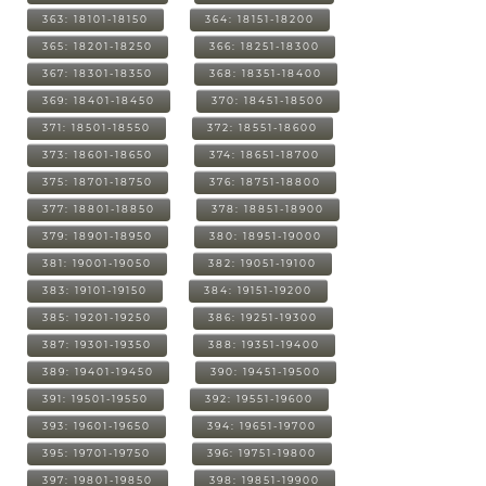
363: 18101-18150
364: 18151-18200
365: 18201-18250
366: 18251-18300
367: 18301-18350
368: 18351-18400
369: 18401-18450
370: 18451-18500
371: 18501-18550
372: 18551-18600
373: 18601-18650
374: 18651-18700
375: 18701-18750
376: 18751-18800
377: 18801-18850
378: 18851-18900
379: 18901-18950
380: 18951-19000
381: 19001-19050
382: 19051-19100
383: 19101-19150
384: 19151-19200
385: 19201-19250
386: 19251-19300
387: 19301-19350
388: 19351-19400
389: 19401-19450
390: 19451-19500
391: 19501-19550
392: 19551-19600
393: 19601-19650
394: 19651-19700
395: 19701-19750
396: 19751-19800
397: 19801-19850
398: 19851-19900