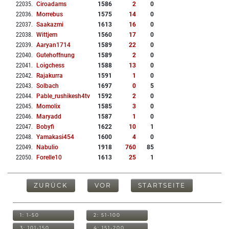
22035
.
Ciroadams
1586
2
0
22036
.
Morrebus
1575
14
0
22037
.
Saakazmi
1613
16
0
22038
.
Wittjem
1560
17
0
22039
.
Aaryan1714
1589
22
0
22040
.
Gutehoffnung
1589
2
0
22041
.
Loigchess
1588
13
0
22042
.
Rajakurra
1591
1
0
22043
.
Solbach
1697
0
5
22044
.
Pable_rushikesh4tv
1592
2
0
22045
.
Momolix
1585
3
0
22046
.
Maryadd
1587
1
0
22047
.
Bobyfi
1622
10
1
22048
.
Yamakasi454
1600
4
0
22049
.
Nabulio
1918
760
85
22050
.
Forelle10
1613
25
1
ZURÜCK
VOR
STARTSEITE
1: 1-50
2: 51-100
3: 101-150
4: 151-200