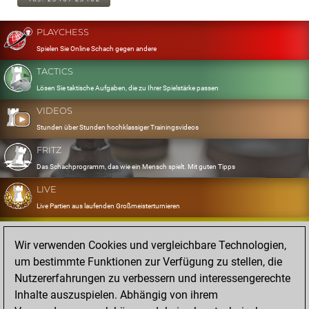
PLAYCHESS
Spielen Sie Online Schach gegen andere
TACTICS
Lösen Sie taktische Aufgaben, die zu Ihrer Spielstärke passen
VIDEOS
Stunden über Stunden hochklassiger Trainingsvideos
FRITZ
Das Schachprogramm, das wie ein Mensch spielt. Mit guten Tipps
LIVE
Live Partien aus laufenden Großmeisterturnieren
OPENINGS
Wir verwenden Cookies und vergleichbare Technologien,
Erfassen und Üben Sie Ihr Eröffnungsrepertoire
um bestimmte Funktionen zur Verfügung zu stellen, die
DATABASE
Nutzererfahrungen zu verbessern und interessengerechte
Acht Millionen starke Partien
Inhalte auszuspielen. Abhängig von ihrem
MYGAMES