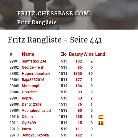
FRITZ.CHESSBASE.COM
Fritz Rangliste
Fritz Rangliste - Seite 441
#
Name
Elo
Beauty
Wins
Land
22001
.
Samfatkk1234
1519
102
2
22002
.
George Frent
1519
85
0
22003
.
Hagen_elsenfenk
1519
1305
30
22004
.
Raja3652016
1519
177
1
22005
.
Mariapopi
1519
106
0
22006
.
Holztisch
1519
83
0
22007
.
Ropreu
1519
53
2
22008
.
Dang123jfe
1519
76
1
22009
.
Vuonghuuhuyibd
1519
90
0
22010
.
Oiham
1519
285
3
22011
.
Cip6439
1519
15
0
22012
.
Imem
1519
111
0
22013
.
Jongybunkooka
1519
122
1