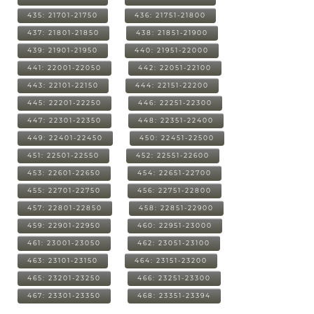
435: 21701-21750
436: 21751-21800
437: 21801-21850
438: 21851-21900
439: 21901-21950
440: 21951-22000
441: 22001-22050
442: 22051-22100
443: 22101-22150
444: 22151-22200
445: 22201-22250
446: 22251-22300
447: 22301-22350
448: 22351-22400
449: 22401-22450
450: 22451-22500
451: 22501-22550
452: 22551-22600
453: 22601-22650
454: 22651-22700
455: 22701-22750
456: 22751-22800
457: 22801-22850
458: 22851-22900
459: 22901-22950
460: 22951-23000
461: 23001-23050
462: 23051-23100
463: 23101-23150
464: 23151-23200
465: 23201-23250
466: 23251-23300
467: 23301-23350
468: 23351-23394