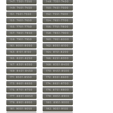
147: 7301-7350
148: 7351-7400
149: 7401-7450
150: 7451-7500
151: 7501-7550
152: 7551-7600
153: 7601-7650
154: 7651-7700
155: 7701-7750
156: 7751-7800
157: 7801-7850
158: 7851-7900
159: 7901-7950
160: 7951-8000
161: 8001-8050
162: 8051-8100
163: 8101-8150
164: 8151-8200
165: 8201-8250
166: 8251-8300
167: 8301-8350
168: 8351-8400
169: 8401-8450
170: 8451-8500
171: 8501-8550
172: 8551-8600
173: 8601-8650
174: 8651-8700
175: 8701-8750
176: 8751-8800
177: 8801-8850
178: 8851-8900
179: 8901-8950
180: 8951-9000
181: 9001-9050
182: 9051-9100