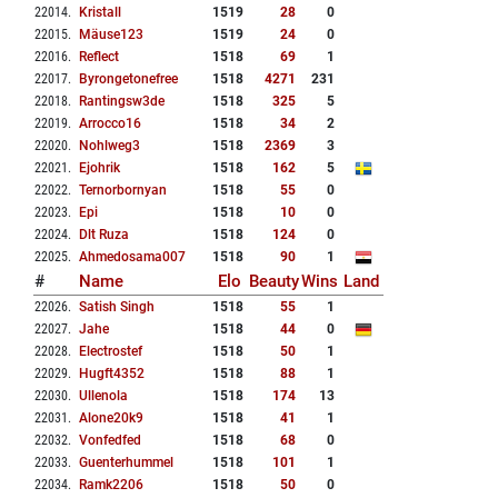
22014
.
Kristall
1519
28
0
22015
.
Mäuse123
1519
24
0
22016
.
Reflect
1518
69
1
22017
.
Byrongetonefree
1518
4271
231
22018
.
Rantingsw3de
1518
325
5
22019
.
Arrocco16
1518
34
2
22020
.
Nohlweg3
1518
2369
3
22021
.
Ejohrik
1518
162
5
22022
.
Ternorbornyan
1518
55
0
22023
.
Epi
1518
10
0
22024
.
Dlt Ruza
1518
124
0
22025
.
Ahmedosama007
1518
90
1
#
Name
Elo
Beauty
Wins
Land
22026
.
Satish Singh
1518
55
1
22027
.
Jahe
1518
44
0
22028
.
Electrostef
1518
50
1
22029
.
Hugft4352
1518
88
1
22030
.
Ullenola
1518
174
13
22031
.
Alone20k9
1518
41
1
22032
.
Vonfedfed
1518
68
0
22033
.
Guenterhummel
1518
101
1
22034
.
Ramk2206
1518
50
0