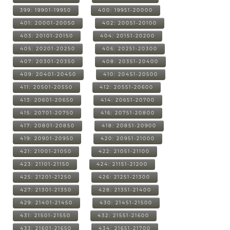
399: 19901-19950
400: 19951-20000
401: 20001-20050
402: 20051-20100
403: 20101-20150
404: 20151-20200
405: 20201-20250
406: 20251-20300
407: 20301-20350
408: 20351-20400
409: 20401-20450
410: 20451-20500
411: 20501-20550
412: 20551-20600
413: 20601-20650
414: 20651-20700
415: 20701-20750
416: 20751-20800
417: 20801-20850
418: 20851-20900
419: 20901-20950
420: 20951-21000
421: 21001-21050
422: 21051-21100
423: 21101-21150
424: 21151-21200
425: 21201-21250
426: 21251-21300
427: 21301-21350
428: 21351-21400
429: 21401-21450
430: 21451-21500
431: 21501-21550
432: 21551-21600
433: 21601-21650
434: 21651-21700