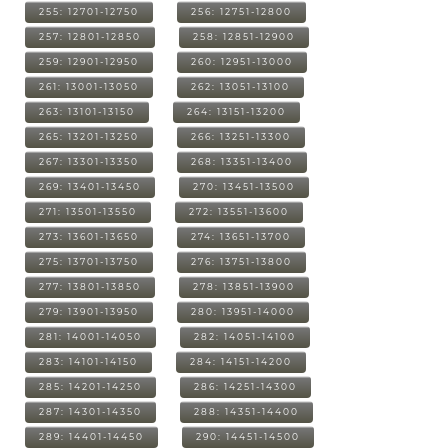
255: 12701-12750
256: 12751-12800
257: 12801-12850
258: 12851-12900
259: 12901-12950
260: 12951-13000
261: 13001-13050
262: 13051-13100
263: 13101-13150
264: 13151-13200
265: 13201-13250
266: 13251-13300
267: 13301-13350
268: 13351-13400
269: 13401-13450
270: 13451-13500
271: 13501-13550
272: 13551-13600
273: 13601-13650
274: 13651-13700
275: 13701-13750
276: 13751-13800
277: 13801-13850
278: 13851-13900
279: 13901-13950
280: 13951-14000
281: 14001-14050
282: 14051-14100
283: 14101-14150
284: 14151-14200
285: 14201-14250
286: 14251-14300
287: 14301-14350
288: 14351-14400
289: 14401-14450
290: 14451-14500