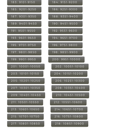
183: 9101-9150
184: 9151-9200
185: 9201-9250
186: 9251-9300
187: 9301-9350
188: 9351-9400
189: 9401-9450
190: 9451-9500
191: 9501-9550
192: 9551-9600
193: 9601-9650
194: 9651-9700
195: 9701-9750
196: 9751-9800
197: 9801-9850
198: 9851-9900
199: 9901-9950
200: 9951-10000
201: 10001-10050
202: 10051-10100
203: 10101-10150
204: 10151-10200
205: 10201-10250
206: 10251-10300
207: 10301-10350
208: 10351-10400
209: 10401-10450
210: 10451-10500
211: 10501-10550
212: 10551-10600
213: 10601-10650
214: 10651-10700
215: 10701-10750
216: 10751-10800
217: 10801-10850
218: 10851-10900