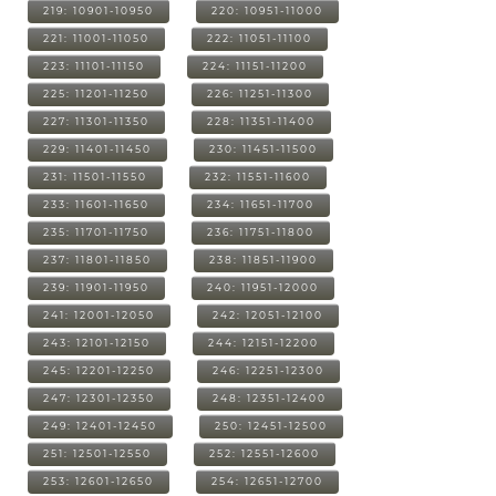
219: 10901-10950
220: 10951-11000
221: 11001-11050
222: 11051-11100
223: 11101-11150
224: 11151-11200
225: 11201-11250
226: 11251-11300
227: 11301-11350
228: 11351-11400
229: 11401-11450
230: 11451-11500
231: 11501-11550
232: 11551-11600
233: 11601-11650
234: 11651-11700
235: 11701-11750
236: 11751-11800
237: 11801-11850
238: 11851-11900
239: 11901-11950
240: 11951-12000
241: 12001-12050
242: 12051-12100
243: 12101-12150
244: 12151-12200
245: 12201-12250
246: 12251-12300
247: 12301-12350
248: 12351-12400
249: 12401-12450
250: 12451-12500
251: 12501-12550
252: 12551-12600
253: 12601-12650
254: 12651-12700