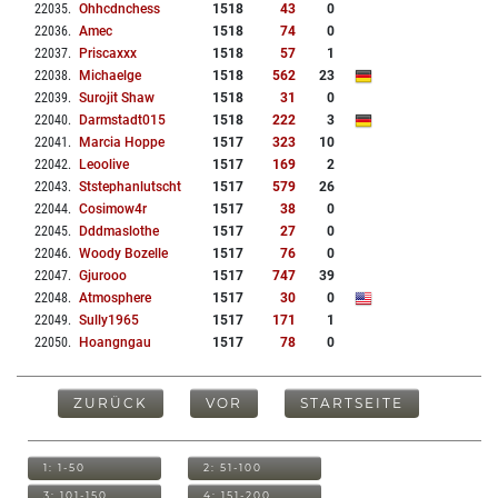
22035
.
Ohhcdnchess
1518
43
0
22036
.
Amec
1518
74
0
22037
.
Priscaxxx
1518
57
1
22038
.
Michaelge
1518
562
23
22039
.
Surojit Shaw
1518
31
0
22040
.
Darmstadt015
1518
222
3
22041
.
Marcia Hoppe
1517
323
10
22042
.
Leoolive
1517
169
2
22043
.
Ststephanlutscht
1517
579
26
22044
.
Cosimow4r
1517
38
0
22045
.
Dddmaslothe
1517
27
0
22046
.
Woody Bozelle
1517
76
0
22047
.
Gjurooo
1517
747
39
22048
.
Atmosphere
1517
30
0
22049
.
Sully1965
1517
171
1
22050
.
Hoangngau
1517
78
0
ZURÜCK
VOR
STARTSEITE
1: 1-50
2: 51-100
3: 101-150
4: 151-200