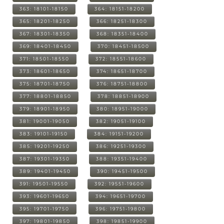
363: 18101-18150
364: 18151-18200
365: 18201-18250
366: 18251-18300
367: 18301-18350
368: 18351-18400
369: 18401-18450
370: 18451-18500
371: 18501-18550
372: 18551-18600
373: 18601-18650
374: 18651-18700
375: 18701-18750
376: 18751-18800
377: 18801-18850
378: 18851-18900
379: 18901-18950
380: 18951-19000
381: 19001-19050
382: 19051-19100
383: 19101-19150
384: 19151-19200
385: 19201-19250
386: 19251-19300
387: 19301-19350
388: 19351-19400
389: 19401-19450
390: 19451-19500
391: 19501-19550
392: 19551-19600
393: 19601-19650
394: 19651-19700
395: 19701-19750
396: 19751-19800
397: 19801-19850
398: 19851-19900