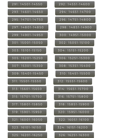
291: 14501-14550
292: 14551-14600
293: 14601-14650
294: 14651-14700
295: 14701-14750
296: 14751-14800
297: 14801-14850
298: 14851-14900
299: 14901-14950
300: 14951-15000
301: 15001-15050
302: 15051-15100
303: 15101-15150
304: 15151-15200
305: 15201-15250
306: 15251-15300
307: 15301-15350
308: 15351-15400
309: 15401-15450
310: 15451-15500
311: 15501-15550
312: 15551-15600
313: 15601-15650
314: 15651-15700
315: 15701-15750
316: 15751-15800
317: 15801-15850
318: 15851-15900
319: 15901-15950
320: 15951-16000
321: 16001-16050
322: 16051-16100
323: 16101-16150
324: 16151-16200
325: 16201-16250
326: 16251-16300