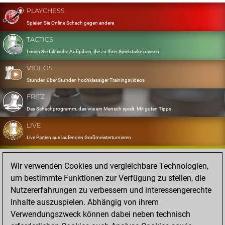
PLAYCHESS
Spielen Sie Online Schach gegen andere
TACTICS
Lösen Sie taktische Aufgaben, die zu Ihrer Spielstärke passen
VIDEOS
Stunden über Stunden hochklassiger Trainingsvideos
FRITZ
Das Schachprogramm, das wie ein Mensch spielt. Mit guten Tipps
LIVE
Live Partien aus laufenden Großmeisterturnieren
OPENINGS
Wir verwenden Cookies und vergleichbare Technologien,
Erfassen und Üben Sie Ihr Eröffnungsrepertoire
um bestimmte Funktionen zur Verfügung zu stellen, die
DATABASE
Nutzererfahrungen zu verbessern und interessengerechte
Acht Millionen starke Partien
Inhalte auszuspielen. Abhängig von ihrem
MYGAMES
Verwendungszweck können dabei neben technisch
Speichern und analysieren Sie eigene Partien in der Cloud