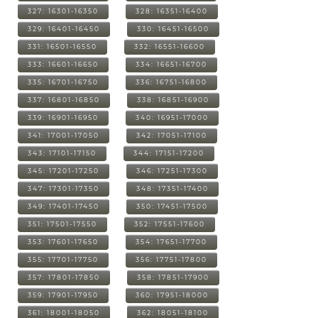
327: 16301-16350
328: 16351-16400
329: 16401-16450
330: 16451-16500
331: 16501-16550
332: 16551-16600
333: 16601-16650
334: 16651-16700
335: 16701-16750
336: 16751-16800
337: 16801-16850
338: 16851-16900
339: 16901-16950
340: 16951-17000
341: 17001-17050
342: 17051-17100
343: 17101-17150
344: 17151-17200
345: 17201-17250
346: 17251-17300
347: 17301-17350
348: 17351-17400
349: 17401-17450
350: 17451-17500
351: 17501-17550
352: 17551-17600
353: 17601-17650
354: 17651-17700
355: 17701-17750
356: 17751-17800
357: 17801-17850
358: 17851-17900
359: 17901-17950
360: 17951-18000
361: 18001-18050
362: 18051-18100