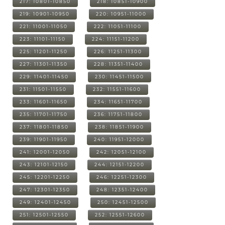
217: 10801-10850
218: 10851-10900
219: 10901-10950
220: 10951-11000
221: 11001-11050
222: 11051-11100
223: 11101-11150
224: 11151-11200
225: 11201-11250
226: 11251-11300
227: 11301-11350
228: 11351-11400
229: 11401-11450
230: 11451-11500
231: 11501-11550
232: 11551-11600
233: 11601-11650
234: 11651-11700
235: 11701-11750
236: 11751-11800
237: 11801-11850
238: 11851-11900
239: 11901-11950
240: 11951-12000
241: 12001-12050
242: 12051-12100
243: 12101-12150
244: 12151-12200
245: 12201-12250
246: 12251-12300
247: 12301-12350
248: 12351-12400
249: 12401-12450
250: 12451-12500
251: 12501-12550
252: 12551-12600