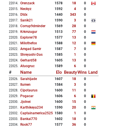
22014
.
Orenzack
1578
18
0
22015
.
Neckyz
1592
4
0
22016
.
Dtdx
1440
343
0
22017
.
Sanik21
1590
3
0
22018
.
Corrup9dminder
1569
28
0
22019
.
Krkmzugur
1513
77
0
22020
.
Explorer78
1577
13
0
22021
.
Milothefox
1588
12
0
22022
.
Amgad Samir
1587
7
0
22023
.
Shreyashi-Das
1585
1
0
22024
.
Gerhard58
1605
13
0
22025
.
Atuogruc
1589
6
0
#
Name
Elo
Beauty
Wins
Land
22026
.
Sarahijade
1607
18
0
22027
.
Ilumen
1584
3
0
22028
.
Cipotaurus
1600
11
0
22029
.
Pogacar
1606
6
0
22030
.
Jjolnei
1600
15
0
22031
.
Karthikeya234
1590
20
0
22032
.
Captainamerica2525
1580
1
0
22033
.
Bankai770
1602
18
0
22034
.
Rook77
1577
36
0