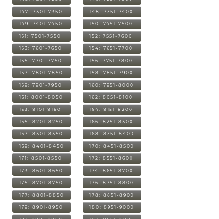
147: 7301-7350
148: 7351-7400
149: 7401-7450
150: 7451-7500
151: 7501-7550
152: 7551-7600
153: 7601-7650
154: 7651-7700
155: 7701-7750
156: 7751-7800
157: 7801-7850
158: 7851-7900
159: 7901-7950
160: 7951-8000
161: 8001-8050
162: 8051-8100
163: 8101-8150
164: 8151-8200
165: 8201-8250
166: 8251-8300
167: 8301-8350
168: 8351-8400
169: 8401-8450
170: 8451-8500
171: 8501-8550
172: 8551-8600
173: 8601-8650
174: 8651-8700
175: 8701-8750
176: 8751-8800
177: 8801-8850
178: 8851-8900
179: 8901-8950
180: 8951-9000