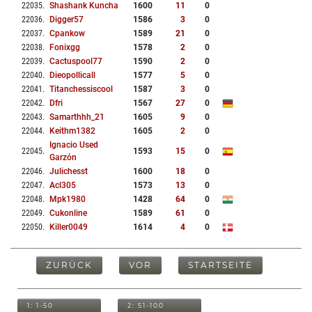
22035
.
Shashank Kuncha
1600
11
0
22036
.
Digger57
1586
3
0
22037
.
Cpankow
1589
21
0
22038
.
Fonixgg
1578
2
0
22039
.
Cactuspool77
1590
2
0
22040
.
Dieopollicall
1577
5
0
22041
.
Titanchessiscool
1587
3
0
22042
.
Dfri
1567
27
0
22043
.
Samarthhh_21
1605
9
0
22044
.
Keithm1382
1605
2
0
Ignacio Used
22045
.
1593
15
0
Garzón
22046
.
Julichesst
1600
18
0
22047
.
Acl305
1573
13
0
22048
.
Mpk1980
1428
64
0
22049
.
Cukonline
1589
61
0
22050
.
Killer0049
1614
4
0
ZURÜCK
VOR
STARTSEITE
1: 1-50
2: 51-100