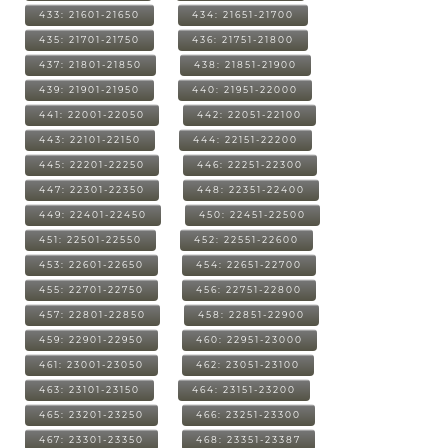
433: 21601-21650
434: 21651-21700
435: 21701-21750
436: 21751-21800
437: 21801-21850
438: 21851-21900
439: 21901-21950
440: 21951-22000
441: 22001-22050
442: 22051-22100
443: 22101-22150
444: 22151-22200
445: 22201-22250
446: 22251-22300
447: 22301-22350
448: 22351-22400
449: 22401-22450
450: 22451-22500
451: 22501-22550
452: 22551-22600
453: 22601-22650
454: 22651-22700
455: 22701-22750
456: 22751-22800
457: 22801-22850
458: 22851-22900
459: 22901-22950
460: 22951-23000
461: 23001-23050
462: 23051-23100
463: 23101-23150
464: 23151-23200
465: 23201-23250
466: 23251-23300
467: 23301-23350
468: 23351-23387