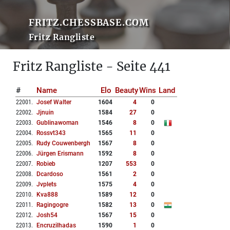
FRITZ.CHESSBASE.COM
Fritz Rangliste
Fritz Rangliste - Seite 441
#
Name
Elo
Beauty
Wins
Land
22001
.
Josef Walter
1604
4
0
22002
.
Jjnuin
1584
27
0
22003
.
Gublinawoman
1546
8
0
22004
.
Rossvt343
1565
11
0
22005
.
Rudy Couwenbergh
1567
8
0
22006
.
Jürgen Erismann
1592
8
0
22007
.
Robieb
1207
553
0
22008
.
Dcardoso
1561
2
0
22009
.
Jvplets
1575
4
0
22010
.
Kva888
1589
12
0
22011
.
Ragingogre
1582
13
0
22012
.
Josh54
1567
15
0
22013
.
Encruzilhadas
1590
1
0