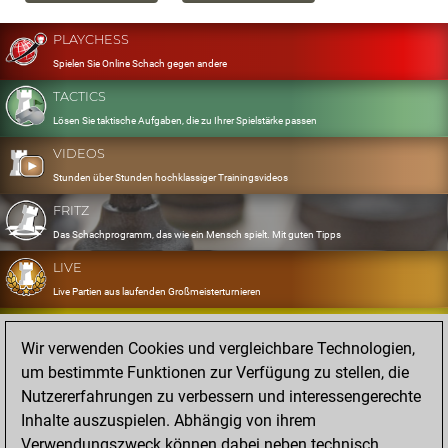
PLAYCHESS
Spielen Sie Online Schach gegen andere
TACTICS
Lösen Sie taktische Aufgaben, die zu Ihrer Spielstärke passen
VIDEOS
Stunden über Stunden hochklassiger Trainingsvideos
FRITZ
Das Schachprogramm, das wie ein Mensch spielt. Mit guten Tipps
LIVE
Live Partien aus laufenden Großmeisterturnieren
OPENINGS
Wir verwenden Cookies und vergleichbare Technologien,
Erfassen und Üben Sie Ihr Eröffnungsrepertoire
um bestimmte Funktionen zur Verfügung zu stellen, die
DATABASE
Nutzererfahrungen zu verbessern und interessengerechte
Acht Millionen starke Partien
Inhalte auszuspielen. Abhängig von ihrem
MYGAMES
Verwendungszweck können dabei neben technisch