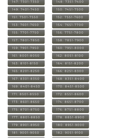
147: 7301-7350
148: 7351-7400
149: 7401-7450
150: 7451-7500
151: 7501-7550
152: 7551-7600
153: 7601-7650
154: 7651-7700
155: 7701-7750
156: 7751-7800
157: 7801-7850
158: 7851-7900
159: 7901-7950
160: 7951-8000
161: 8001-8050
162: 8051-8100
163: 8101-8150
164: 8151-8200
165: 8201-8250
166: 8251-8300
167: 8301-8350
168: 8351-8400
169: 8401-8450
170: 8451-8500
171: 8501-8550
172: 8551-8600
173: 8601-8650
174: 8651-8700
175: 8701-8750
176: 8751-8800
177: 8801-8850
178: 8851-8900
179: 8901-8950
180: 8951-9000
181: 9001-9050
182: 9051-9100