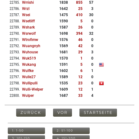
22785
.
Wrrishi
1838
855
57
22786
.
Wrzl
1642
25
3
22787
.
Wsei
1475
410
30
22788
.
Wsetliff
1590
5
0
22789
.
Wshark
1587
26
0
22790
.
Wsrwolf
1698
394
32
22791
.
Wtrofimw
1576
46
0
22792
.
Wuangnyh
1569
42
0
22793
.
Wuhouse
1681
29
3
22794
.
Wuk519
1570
1
0
22795
.
Wukang
1591
5
0
22796
.
Wulfke
1602
6
1
22797
.
Wulle27
1589
12
0
22798
.
Wullipulli
1535
23
0
22799
.
Wulli-Welper
1609
12
1
22800
.
Wulper
1687
33
4
ZURÜCK
VOR
STARTSEITE
1: 1-50
2: 51-100
3: 101-150
4: 151-200