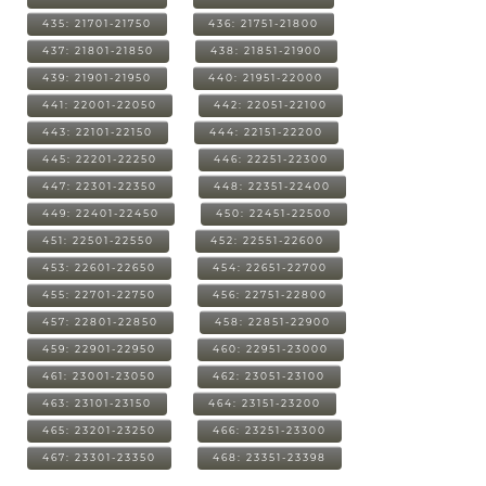
435: 21701-21750
436: 21751-21800
437: 21801-21850
438: 21851-21900
439: 21901-21950
440: 21951-22000
441: 22001-22050
442: 22051-22100
443: 22101-22150
444: 22151-22200
445: 22201-22250
446: 22251-22300
447: 22301-22350
448: 22351-22400
449: 22401-22450
450: 22451-22500
451: 22501-22550
452: 22551-22600
453: 22601-22650
454: 22651-22700
455: 22701-22750
456: 22751-22800
457: 22801-22850
458: 22851-22900
459: 22901-22950
460: 22951-23000
461: 23001-23050
462: 23051-23100
463: 23101-23150
464: 23151-23200
465: 23201-23250
466: 23251-23300
467: 23301-23350
468: 23351-23398