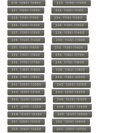
219: 10901-10950
220: 10951-11000
221: 11001-11050
222: 11051-11100
223: 11101-11150
224: 11151-11200
225: 11201-11250
226: 11251-11300
227: 11301-11350
228: 11351-11400
229: 11401-11450
230: 11451-11500
231: 11501-11550
232: 11551-11600
233: 11601-11650
234: 11651-11700
235: 11701-11750
236: 11751-11800
237: 11801-11850
238: 11851-11900
239: 11901-11950
240: 11951-12000
241: 12001-12050
242: 12051-12100
243: 12101-12150
244: 12151-12200
245: 12201-12250
246: 12251-12300
247: 12301-12350
248: 12351-12400
249: 12401-12450
250: 12451-12500
251: 12501-12550
252: 12551-12600
253: 12601-12650
254: 12651-12700