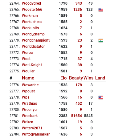
22764
.
Woodydred
1790
943
49
22765
.
Wooster666
1959
1236
123
22766
.
Workman
1589
5
0
22767
.
Workuchess
1585
2
0
22768
.
Workunits
1624
7
1
22769
.
World_champ
1573
6
0
22770
.
Worldchampion9
1593
23
2
22771
.
Worlddictator
1622
9
1
22772
.
Woroc
1552
9
0
22773
.
Wost
1715
37
4
22774
.
Woti-Knight
1580
38
0
22775
.
Woulier
1581
9
1
#
Name
Elo
Beauty
Wins
Land
22776
.
Wowarine
1538
178
3
22777
.
Wpoust
1592
8
0
22778
.
Wps
1566
16
0
22779
.
Wrathias
1758
452
17
22780
.
Wrconyer
1580
9
1
22781
.
Wreebark
2383
51654
5845
22782
.
Wriken
1601
19
0
22783
.
Writer42871
1567
5
0
22784
.
Writogyansarkar
1636
6
3