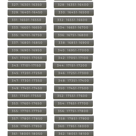
327: 16301-16350
328: 16351-16400
329: 16401-16450
330: 16451-16500
331: 16501-16550
332: 16551-16600
333: 16601-16650
334: 16651-16700
335: 16701-16750
336: 16751-16800
337: 16801-16850
338: 16851-16900
339: 16901-16950
340: 16951-17000
341: 17001-17050
342: 17051-17100
343: 17101-17150
344: 17151-17200
345: 17201-17250
346: 17251-17300
347: 17301-17350
348: 17351-17400
349: 17401-17450
350: 17451-17500
351: 17501-17550
352: 17551-17600
353: 17601-17650
354: 17651-17700
355: 17701-17750
356: 17751-17800
357: 17801-17850
358: 17851-17900
359: 17901-17950
360: 17951-18000
361: 18001-18050
362: 18051-18100