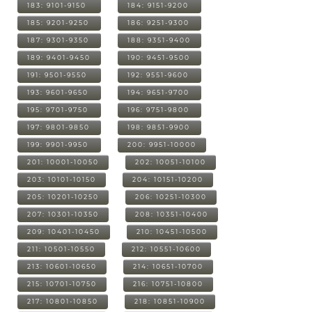
183: 9101-9150
184: 9151-9200
185: 9201-9250
186: 9251-9300
187: 9301-9350
188: 9351-9400
189: 9401-9450
190: 9451-9500
191: 9501-9550
192: 9551-9600
193: 9601-9650
194: 9651-9700
195: 9701-9750
196: 9751-9800
197: 9801-9850
198: 9851-9900
199: 9901-9950
200: 9951-10000
201: 10001-10050
202: 10051-10100
203: 10101-10150
204: 10151-10200
205: 10201-10250
206: 10251-10300
207: 10301-10350
208: 10351-10400
209: 10401-10450
210: 10451-10500
211: 10501-10550
212: 10551-10600
213: 10601-10650
214: 10651-10700
215: 10701-10750
216: 10751-10800
217: 10801-10850
218: 10851-10900