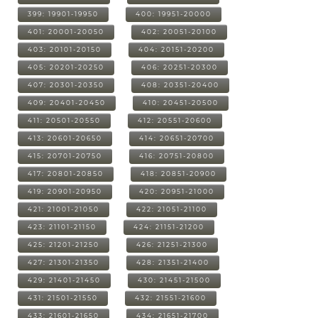
399: 19901-19950
400: 19951-20000
401: 20001-20050
402: 20051-20100
403: 20101-20150
404: 20151-20200
405: 20201-20250
406: 20251-20300
407: 20301-20350
408: 20351-20400
409: 20401-20450
410: 20451-20500
411: 20501-20550
412: 20551-20600
413: 20601-20650
414: 20651-20700
415: 20701-20750
416: 20751-20800
417: 20801-20850
418: 20851-20900
419: 20901-20950
420: 20951-21000
421: 21001-21050
422: 21051-21100
423: 21101-21150
424: 21151-21200
425: 21201-21250
426: 21251-21300
427: 21301-21350
428: 21351-21400
429: 21401-21450
430: 21451-21500
431: 21501-21550
432: 21551-21600
433: 21601-21650
434: 21651-21700