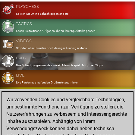
PLAYCHESS
Spielen Sie Online Schach gegen andere
TACTICS
Lösen Sie taktische Aufgaben, die zu Ihrer Spielstärke passen
VIDEOS
Stunden über Stunden hochklassiger Trainingsvideos
FRITZ
Das Schachprogramm, das wie ein Mensch spielt. Mit guten Tipps
LIVE
Live Partien aus laufenden Großmeisterturnieren
OPENINGS
Wir verwenden Cookies und vergleichbare Technologien,
Erfassen und Üben Sie Ihr Eröffnungsrepertoire
um bestimmte Funktionen zur Verfügung zu stellen, die
DATABASE
Nutzererfahrungen zu verbessern und interessengerechte
Acht Millionen starke Partien
Inhalte auszuspielen. Abhängig von ihrem
MYGAMES
Verwendungszweck können dabei neben technisch
Speichern und analysieren Sie eigene Partien in der Cloud