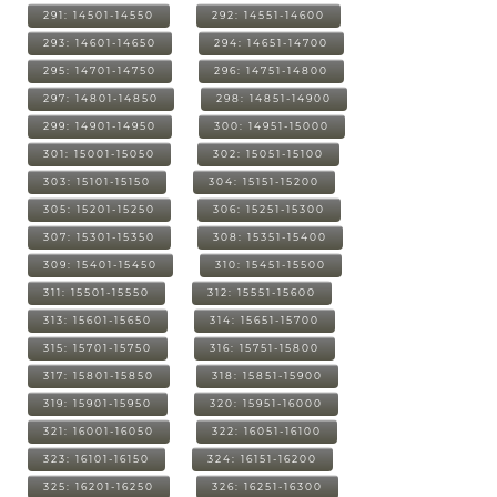
291: 14501-14550
292: 14551-14600
293: 14601-14650
294: 14651-14700
295: 14701-14750
296: 14751-14800
297: 14801-14850
298: 14851-14900
299: 14901-14950
300: 14951-15000
301: 15001-15050
302: 15051-15100
303: 15101-15150
304: 15151-15200
305: 15201-15250
306: 15251-15300
307: 15301-15350
308: 15351-15400
309: 15401-15450
310: 15451-15500
311: 15501-15550
312: 15551-15600
313: 15601-15650
314: 15651-15700
315: 15701-15750
316: 15751-15800
317: 15801-15850
318: 15851-15900
319: 15901-15950
320: 15951-16000
321: 16001-16050
322: 16051-16100
323: 16101-16150
324: 16151-16200
325: 16201-16250
326: 16251-16300