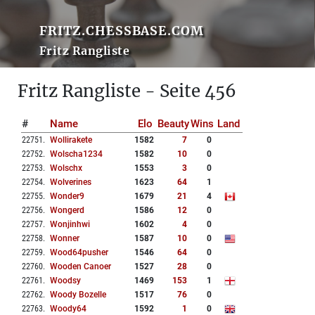
FRITZ.CHESSBASE.COM
Fritz Rangliste
Fritz Rangliste - Seite 456
#
Name
Elo
Beauty
Wins
Land
22751
.
Wollirakete
1582
7
0
22752
.
Wolscha1234
1582
10
0
22753
.
Wolschx
1553
3
0
22754
.
Wolverines
1623
64
1
22755
.
Wonder9
1679
21
4
22756
.
Wongerd
1586
12
0
22757
.
Wonjinhwi
1602
4
0
22758
.
Wonner
1587
10
0
22759
.
Wood64pusher
1546
64
0
22760
.
Wooden Canoer
1527
28
0
22761
.
Woodsy
1469
153
1
22762
.
Woody Bozelle
1517
76
0
22763
.
Woody64
1592
1
0