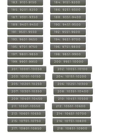
183: 9101-9150
184: 9151-9200
185: 9201-9250
186: 9251-9300
187: 9301-9350
188: 9351-9400
189: 9401-9450
190: 9451-9500
191: 9501-9550
192: 9551-9600
193: 9601-9650
194: 9651-9700
195: 9701-9750
196: 9751-9800
197: 9801-9850
198: 9851-9900
199: 9901-9950
200: 9951-10000
201: 10001-10050
202: 10051-10100
203: 10101-10150
204: 10151-10200
205: 10201-10250
206: 10251-10300
207: 10301-10350
208: 10351-10400
209: 10401-10450
210: 10451-10500
211: 10501-10550
212: 10551-10600
213: 10601-10650
214: 10651-10700
215: 10701-10750
216: 10751-10800
217: 10801-10850
218: 10851-10900