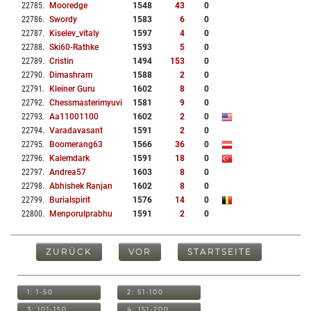
22785
.
Mooredge
1548
43
0
22786
.
Swordy
1583
6
0
22787
.
Kiselev_vitaly
1597
4
0
22788
.
Ski60-Rathke
1593
5
0
22789
.
Cristin
1494
153
0
22790
.
Dimashram
1588
2
0
22791
.
Kleiner Guru
1602
8
0
22792
.
Chessmasterimyuvi
1581
9
0
22793
.
Aa11001100
1602
2
0
22794
.
Varadavasant
1591
2
0
22795
.
Boomerang63
1566
36
0
22796
.
Kalemdark
1591
18
0
22797
.
Andrea57
1603
8
0
22798
.
Abhishek Ranjan
1602
8
0
22799
.
Burialspirit
1576
14
0
22800
.
Menporulprabhu
1591
2
0
ZURÜCK
VOR
STARTSEITE
1: 1-50
2: 51-100
3: 101-150
4: 151-200