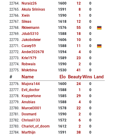
22764
.
Nuraiz26
1600
12
0
22765
.
Akula Srinivas
1591
8
0
22766
.
Xwin
1590
1
0
22767
.
Sileas
1618
12
0
22768
.
Rkleemann
1576
55
0
22769
.
Jdub5310
1588
18
0
22770
.
Jakobsteier
1606
10
0
22771
.
Casey59
1588
11
0
22772
.
Ander202678
1594
4
0
22773
.
Krle1979
1589
23
0
22774
.
Robwais
1590
2
0
22775
.
Mskrbina
1530
41
0
#
Name
Elo
Beauty
Wins
Land
22776
.
Majora144
1600
24
0
22777
.
Evil_doctor
1588
1
0
22778
.
Koppertone
1585
29
0
22779
.
Anubias
1588
4
0
22780
.
Marcel3001
1578
22
0
22781
.
Dosmard
1590
2
0
22782
.
Chrissii133
1572
6
0
22783
.
Chariot_of_doom
1612
2
0
22784
.
Marthijn
1591
38
0