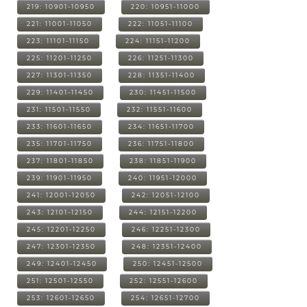
219: 10901-10950
220: 10951-11000
221: 11001-11050
222: 11051-11100
223: 11101-11150
224: 11151-11200
225: 11201-11250
226: 11251-11300
227: 11301-11350
228: 11351-11400
229: 11401-11450
230: 11451-11500
231: 11501-11550
232: 11551-11600
233: 11601-11650
234: 11651-11700
235: 11701-11750
236: 11751-11800
237: 11801-11850
238: 11851-11900
239: 11901-11950
240: 11951-12000
241: 12001-12050
242: 12051-12100
243: 12101-12150
244: 12151-12200
245: 12201-12250
246: 12251-12300
247: 12301-12350
248: 12351-12400
249: 12401-12450
250: 12451-12500
251: 12501-12550
252: 12551-12600
253: 12601-12650
254: 12651-12700