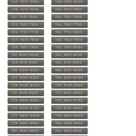
147: 7301-7350
148: 7351-7400
149: 7401-7450
150: 7451-7500
151: 7501-7550
152: 7551-7600
153: 7601-7650
154: 7651-7700
155: 7701-7750
156: 7751-7800
157: 7801-7850
158: 7851-7900
159: 7901-7950
160: 7951-8000
161: 8001-8050
162: 8051-8100
163: 8101-8150
164: 8151-8200
165: 8201-8250
166: 8251-8300
167: 8301-8350
168: 8351-8400
169: 8401-8450
170: 8451-8500
171: 8501-8550
172: 8551-8600
173: 8601-8650
174: 8651-8700
175: 8701-8750
176: 8751-8800
177: 8801-8850
178: 8851-8900
179: 8901-8950
180: 8951-9000
181: 9001-9050
182: 9051-9100