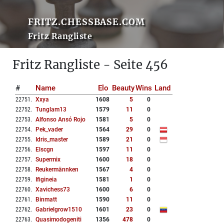
FRITZ.CHESSBASE.COM
Fritz Rangliste
Fritz Rangliste - Seite 456
#
Name
Elo
Beauty
Wins
Land
22751
.
Xxya
1608
5
0
22752
.
Tunglam13
1579
11
0
22753
.
Alfonso Ansó Rojo
1581
5
0
22754
.
Pek_vader
1564
29
0
22755
.
Idris_master
1589
21
0
22756
.
Elscgn
1597
11
0
22757
.
Supermix
1600
18
0
22758
.
Reukermännken
1567
4
0
22759
.
Ifigineia
1581
1
0
22760
.
Xavichess73
1600
6
0
22761
.
Binmatt
1590
11
0
22762
.
Gabrielgrow1510
1601
23
0
22763
.
Quasimodogeniti
1356
478
0