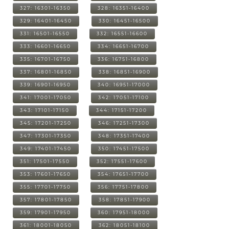
327: 16301-16350
328: 16351-16400
329: 16401-16450
330: 16451-16500
331: 16501-16550
332: 16551-16600
333: 16601-16650
334: 16651-16700
335: 16701-16750
336: 16751-16800
337: 16801-16850
338: 16851-16900
339: 16901-16950
340: 16951-17000
341: 17001-17050
342: 17051-17100
343: 17101-17150
344: 17151-17200
345: 17201-17250
346: 17251-17300
347: 17301-17350
348: 17351-17400
349: 17401-17450
350: 17451-17500
351: 17501-17550
352: 17551-17600
353: 17601-17650
354: 17651-17700
355: 17701-17750
356: 17751-17800
357: 17801-17850
358: 17851-17900
359: 17901-17950
360: 17951-18000
361: 18001-18050
362: 18051-18100