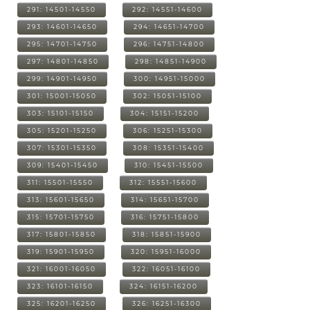
291: 14501-14550
292: 14551-14600
293: 14601-14650
294: 14651-14700
295: 14701-14750
296: 14751-14800
297: 14801-14850
298: 14851-14900
299: 14901-14950
300: 14951-15000
301: 15001-15050
302: 15051-15100
303: 15101-15150
304: 15151-15200
305: 15201-15250
306: 15251-15300
307: 15301-15350
308: 15351-15400
309: 15401-15450
310: 15451-15500
311: 15501-15550
312: 15551-15600
313: 15601-15650
314: 15651-15700
315: 15701-15750
316: 15751-15800
317: 15801-15850
318: 15851-15900
319: 15901-15950
320: 15951-16000
321: 16001-16050
322: 16051-16100
323: 16101-16150
324: 16151-16200
325: 16201-16250
326: 16251-16300