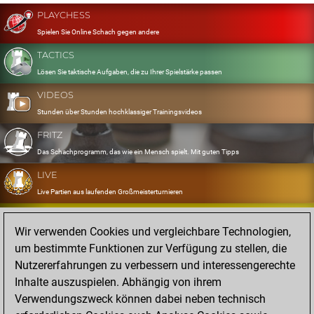
PLAYCHESS
Spielen Sie Online Schach gegen andere
TACTICS
Lösen Sie taktische Aufgaben, die zu Ihrer Spielstärke passen
VIDEOS
Stunden über Stunden hochklassiger Trainingsvideos
FRITZ
Das Schachprogramm, das wie ein Mensch spielt. Mit guten Tipps
LIVE
Live Partien aus laufenden Großmeisterturnieren
OPENINGS
Wir verwenden Cookies und vergleichbare Technologien,
Erfassen und Üben Sie Ihr Eröffnungsrepertoire
um bestimmte Funktionen zur Verfügung zu stellen, die
DATABASE
Nutzererfahrungen zu verbessern und interessengerechte
Acht Millionen starke Partien
Inhalte auszuspielen. Abhängig von ihrem
MYGAMES
Verwendungszweck können dabei neben technisch
Speichern und analysieren Sie eigene Partien in der Cloud