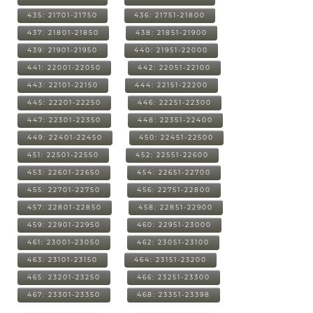
435: 21701-21750
436: 21751-21800
437: 21801-21850
438: 21851-21900
439: 21901-21950
440: 21951-22000
441: 22001-22050
442: 22051-22100
443: 22101-22150
444: 22151-22200
445: 22201-22250
446: 22251-22300
447: 22301-22350
448: 22351-22400
449: 22401-22450
450: 22451-22500
451: 22501-22550
452: 22551-22600
453: 22601-22650
454: 22651-22700
455: 22701-22750
456: 22751-22800
457: 22801-22850
458: 22851-22900
459: 22901-22950
460: 22951-23000
461: 23001-23050
462: 23051-23100
463: 23101-23150
464: 23151-23200
465: 23201-23250
466: 23251-23300
467: 23301-23350
468: 23351-23398