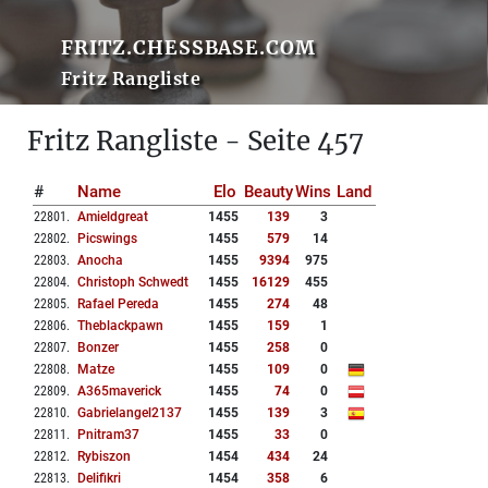
FRITZ.CHESSBASE.COM
Fritz Rangliste
Fritz Rangliste - Seite 457
#
Name
Elo
Beauty
Wins
Land
22801
.
Amieldgreat
1455
139
3
22802
.
Picswings
1455
579
14
22803
.
Anocha
1455
9394
975
22804
.
Christoph Schwedt
1455
16129
455
22805
.
Rafael Pereda
1455
274
48
22806
.
Theblackpawn
1455
159
1
22807
.
Bonzer
1455
258
0
22808
.
Matze
1455
109
0
22809
.
A365maverick
1455
74
0
22810
.
Gabrielangel2137
1455
139
3
22811
.
Pnitram37
1455
33
0
22812
.
Rybiszon
1454
434
24
22813
.
Delifikri
1454
358
6