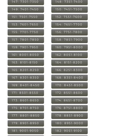
147: 7301-7350
148: 7351-7400
149: 7401-7450
150: 7451-7500
151: 7501-7550
152: 7551-7600
153: 7601-7650
154: 7651-7700
155: 7701-7750
156: 7751-7800
157: 7801-7850
158: 7851-7900
159: 7901-7950
160: 7951-8000
161: 8001-8050
162: 8051-8100
163: 8101-8150
164: 8151-8200
165: 8201-8250
166: 8251-8300
167: 8301-8350
168: 8351-8400
169: 8401-8450
170: 8451-8500
171: 8501-8550
172: 8551-8600
173: 8601-8650
174: 8651-8700
175: 8701-8750
176: 8751-8800
177: 8801-8850
178: 8851-8900
179: 8901-8950
180: 8951-9000
181: 9001-9050
182: 9051-9100