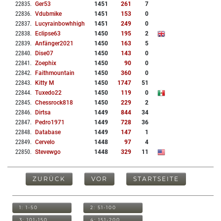
22835
.
Ger53
1451
261
7
22836
.
Vdubmike
1451
153
0
22837
.
Lucyrainbowhhigh
1451
249
0
22838
.
Eclipse63
1450
195
2
22839
.
Anfänger2021
1450
163
5
22840
.
Dise07
1450
143
0
22841
.
Zoephix
1450
90
0
22842
.
Faithmountain
1450
360
0
22843
.
Kitty M
1450
1747
51
22844
.
Tuxedo22
1450
119
0
22845
.
Chessrock818
1450
229
2
22846
.
Dirtsa
1449
844
34
22847
.
Pedro1971
1449
728
36
22848
.
Database
1449
147
1
22849
.
Cervelo
1448
97
4
22850
.
Stevewgo
1448
329
11
ZURÜCK
VOR
STARTSEITE
1: 1-50
2: 51-100
3: 101-150
4: 151-200