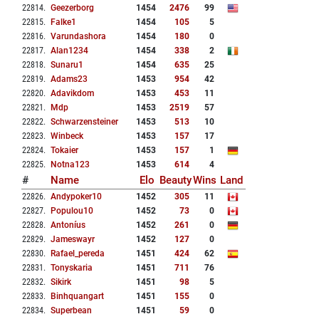
22814
.
Geezerborg
1454
2476
99
22815
.
Falke1
1454
105
5
22816
.
Varundashora
1454
180
0
22817
.
Alan1234
1454
338
2
22818
.
Sunaru1
1454
635
25
22819
.
Adams23
1453
954
42
22820
.
Adavikdom
1453
453
11
22821
.
Mdp
1453
2519
57
22822
.
Schwarzensteiner
1453
513
10
22823
.
Winbeck
1453
157
17
22824
.
Tokaier
1453
157
1
22825
.
Notna123
1453
614
4
#
Name
Elo
Beauty
Wins
Land
22826
.
Andypoker10
1452
305
11
22827
.
Populou10
1452
73
0
22828
.
Antoníus
1452
261
0
22829
.
Jameswayr
1452
127
0
22830
.
Rafael_pereda
1451
424
62
22831
.
Tonyskaria
1451
711
76
22832
.
Sikirk
1451
98
5
22833
.
Binhquangart
1451
155
0
22834
.
Superbean
1451
59
0