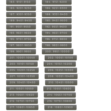
183: 9101-9150
184: 9151-9200
185: 9201-9250
186: 9251-9300
187: 9301-9350
188: 9351-9400
189: 9401-9450
190: 9451-9500
191: 9501-9550
192: 9551-9600
193: 9601-9650
194: 9651-9700
195: 9701-9750
196: 9751-9800
197: 9801-9850
198: 9851-9900
199: 9901-9950
200: 9951-10000
201: 10001-10050
202: 10051-10100
203: 10101-10150
204: 10151-10200
205: 10201-10250
206: 10251-10300
207: 10301-10350
208: 10351-10400
209: 10401-10450
210: 10451-10500
211: 10501-10550
212: 10551-10600
213: 10601-10650
214: 10651-10700
215: 10701-10750
216: 10751-10800
217: 10801-10850
218: 10851-10900