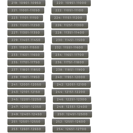
219: 10901-10950
220: 10951-11000
221: 11001-11050
222: 11051-11100
223: 11101-11150
224: 11151-11200
225: 11201-11250
226: 11251-11300
227: 11301-11350
228: 11351-11400
229: 11401-11450
230: 11451-11500
231: 11501-11550
232: 11551-11600
233: 11601-11650
234: 11651-11700
235: 11701-11750
236: 11751-11800
237: 11801-11850
238: 11851-11900
239: 11901-11950
240: 11951-12000
241: 12001-12050
242: 12051-12100
243: 12101-12150
244: 12151-12200
245: 12201-12250
246: 12251-12300
247: 12301-12350
248: 12351-12400
249: 12401-12450
250: 12451-12500
251: 12501-12550
252: 12551-12600
253: 12601-12650
254: 12651-12700