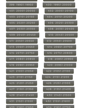
399: 19901-19950
400: 19951-20000
401: 20001-20050
402: 20051-20100
403: 20101-20150
404: 20151-20200
405: 20201-20250
406: 20251-20300
407: 20301-20350
408: 20351-20400
409: 20401-20450
410: 20451-20500
411: 20501-20550
412: 20551-20600
413: 20601-20650
414: 20651-20700
415: 20701-20750
416: 20751-20800
417: 20801-20850
418: 20851-20900
419: 20901-20950
420: 20951-21000
421: 21001-21050
422: 21051-21100
423: 21101-21150
424: 21151-21200
425: 21201-21250
426: 21251-21300
427: 21301-21350
428: 21351-21400
429: 21401-21450
430: 21451-21500
431: 21501-21550
432: 21551-21600
433: 21601-21650
434: 21651-21700