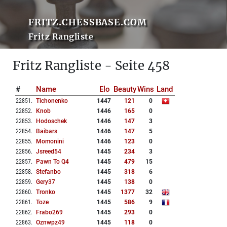
FRITZ.CHESSBASE.COM
Fritz Rangliste
Fritz Rangliste - Seite 458
#
Name
Elo
Beauty
Wins
Land
22851
.
Tichonenko
1447
121
0
22852
.
Knob
1446
165
0
22853
.
Hodoschek
1446
147
3
22854
.
Baibars
1446
147
5
22855
.
Momonini
1446
123
0
22856
.
Jsreed54
1445
234
3
22857
.
Pawn To Q4
1445
479
15
22858
.
Stefanbo
1445
318
6
22859
.
Gery37
1445
138
0
22860
.
Tronko
1445
1377
32
22861
.
Toze
1445
586
9
22862
.
Frabo269
1445
293
0
22863
.
Oznwpz49
1445
118
0