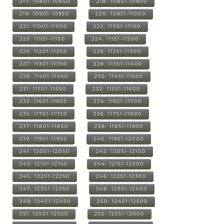
217: 10801-10850
218: 10851-10900
219: 10901-10950
220: 10951-11000
221: 11001-11050
222: 11051-11100
223: 11101-11150
224: 11151-11200
225: 11201-11250
226: 11251-11300
227: 11301-11350
228: 11351-11400
229: 11401-11450
230: 11451-11500
231: 11501-11550
232: 11551-11600
233: 11601-11650
234: 11651-11700
235: 11701-11750
236: 11751-11800
237: 11801-11850
238: 11851-11900
239: 11901-11950
240: 11951-12000
241: 12001-12050
242: 12051-12100
243: 12101-12150
244: 12151-12200
245: 12201-12250
246: 12251-12300
247: 12301-12350
248: 12351-12400
249: 12401-12450
250: 12451-12500
251: 12501-12550
252: 12551-12600