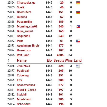
22864
.
Chessgeier_qu
1445
20
0
22865
.
Spelli
1445
46
0
22866
.
Georouters
1445
151
0
22867
.
Bube53
1445
67
0
22868
.
Passarellijp
1444
189
0
22869
.
Morning_star08
1444
540
1
22870
.
Duke_anderl
1444
165
0
22871
.
Saquedd1
1444
543
12
22872
.
Pepr
1444
61
0
22873
.
Ayushman Singh
1444
177
0
22874
.
Hazelcoco
1444
107
0
22875
.
Rolf Jann
1444
4086
34
#
Name
Elo
Beauty
Wins
Land
22876
.
Jns37673
1444
324
3
22877
.
Paalbaal
1443
265
10
22878
.
Cdoering
1443
291
0
22879
.
Efor
1443
388
9
22880
.
Spacemedusa
1443
277
0
22881
.
Mps14122012
1443
197
3
22882
.
Stelphil
1443
301
0
22883
.
Montaland
1442
386
5
22884
.
Schacktim
1442
196
0