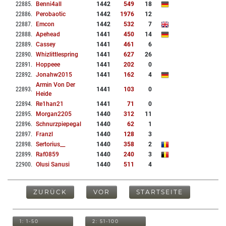
22885
.
Benni4all
1442
549
18
22886
.
Perobaotic
1442
1976
12
22887
.
Emcon
1442
532
7
22888
.
Apehead
1441
450
14
22889
.
Cassey
1441
461
6
22890
.
Whizlittlespring
1441
627
26
22891
.
Hoppeee
1441
202
0
22892
.
Jonahw2015
1441
162
4
Armin Von Der
22893
.
1441
103
0
Heide
22894
.
Re1han21
1441
71
0
22895
.
Morgan2205
1440
312
11
22896
.
Schnurzpiepegal
1440
62
1
22897
.
Franzl
1440
128
3
22898
.
Sertorius__
1440
358
2
22899
.
Raf0859
1440
240
3
22900
.
Olusi Sanusi
1440
511
4
ZURÜCK
VOR
STARTSEITE
1: 1-50
2: 51-100