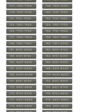
147: 7301-7350
148: 7351-7400
149: 7401-7450
150: 7451-7500
151: 7501-7550
152: 7551-7600
153: 7601-7650
154: 7651-7700
155: 7701-7750
156: 7751-7800
157: 7801-7850
158: 7851-7900
159: 7901-7950
160: 7951-8000
161: 8001-8050
162: 8051-8100
163: 8101-8150
164: 8151-8200
165: 8201-8250
166: 8251-8300
167: 8301-8350
168: 8351-8400
169: 8401-8450
170: 8451-8500
171: 8501-8550
172: 8551-8600
173: 8601-8650
174: 8651-8700
175: 8701-8750
176: 8751-8800
177: 8801-8850
178: 8851-8900
179: 8901-8950
180: 8951-9000