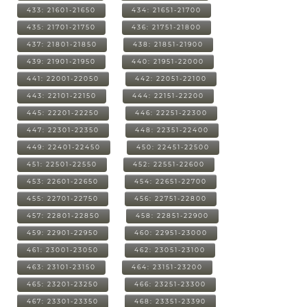
433: 21601-21650
434: 21651-21700
435: 21701-21750
436: 21751-21800
437: 21801-21850
438: 21851-21900
439: 21901-21950
440: 21951-22000
441: 22001-22050
442: 22051-22100
443: 22101-22150
444: 22151-22200
445: 22201-22250
446: 22251-22300
447: 22301-22350
448: 22351-22400
449: 22401-22450
450: 22451-22500
451: 22501-22550
452: 22551-22600
453: 22601-22650
454: 22651-22700
455: 22701-22750
456: 22751-22800
457: 22801-22850
458: 22851-22900
459: 22901-22950
460: 22951-23000
461: 23001-23050
462: 23051-23100
463: 23101-23150
464: 23151-23200
465: 23201-23250
466: 23251-23300
467: 23301-23350
468: 23351-23390