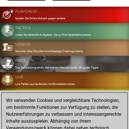
PLAYCHESS
Spielen Sie Online Schach gegen andere
TACTICS
Lösen Sie taktische Aufgaben, die zu Ihrer Spielstärke passen
VIDEOS
Stunden über Stunden hochklassiger Trainingsvideos
FRITZ
Das Schachprogramm, das wie ein Mensch spielt. Mit guten Tipps
LIVE
Live Partien aus laufenden Großmeisterturnieren
OPENINGS
Wir verwenden Cookies und vergleichbare Technologien,
Erfassen und Üben Sie Ihr Eröffnungsrepertoire
um bestimmte Funktionen zur Verfügung zu stellen, die
DATABASE
Nutzererfahrungen zu verbessern und interessengerechte
Acht Millionen starke Partien
Inhalte auszuspielen. Abhängig von ihrem
MYGAMES
Verwendungszweck können dabei neben technisch