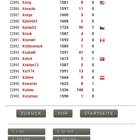
22885
.
Xong
1581
8
0
22886
.
Xoracle
1597
11
0
22887
.
Xorge
1600
5
0
22888
.
Xplore53
1608
2
0
22889
.
Xprep02
1724
90
7
22890
.
Xrack
1587
4
0
22891
.
Xranieri
1593
2
0
22892
.
Xristosmark
1589
1
0
22893
.
Xsabelli
1591
41
0
22894
.
Xshot
1613
3
1
22895
.
Xslides12
1587
5
0
22896
.
Xsr974
1591
13
0
22897
.
Xsteve
1664
0
4
22898
.
Xswords
1623
8
1
22899
.
Xubies
1336
748
3
22900
.
Xuruman
1590
1
0
ZURÜCK
VOR
STARTSEITE
1: 1-50
2: 51-100
3: 101-150
4: 151-200