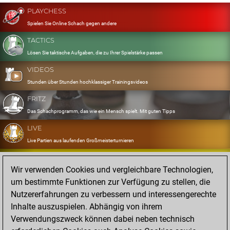
PLAYCHESS
Spielen Sie Online Schach gegen andere
TACTICS
Lösen Sie taktische Aufgaben, die zu Ihrer Spielstärke passen
VIDEOS
Stunden über Stunden hochklassiger Trainingsvideos
FRITZ
Das Schachprogramm, das wie ein Mensch spielt. Mit guten Tipps
LIVE
Live Partien aus laufenden Großmeisterturnieren
OPENINGS
Wir verwenden Cookies und vergleichbare Technologien,
Erfassen und Üben Sie Ihr Eröffnungsrepertoire
um bestimmte Funktionen zur Verfügung zu stellen, die
DATABASE
Nutzererfahrungen zu verbessern und interessengerechte
Acht Millionen starke Partien
Inhalte auszuspielen. Abhängig von ihrem
MYGAMES
Verwendungszweck können dabei neben technisch
Speichern und analysieren Sie eigene Partien in der Cloud