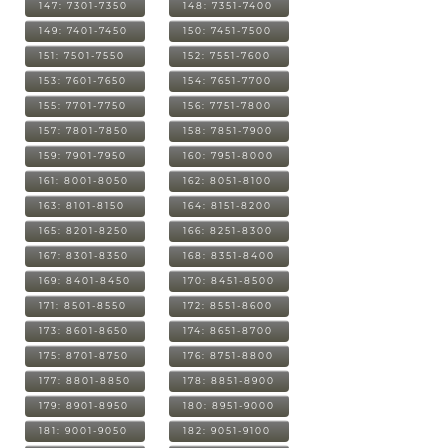
147: 7301-7350
148: 7351-7400
149: 7401-7450
150: 7451-7500
151: 7501-7550
152: 7551-7600
153: 7601-7650
154: 7651-7700
155: 7701-7750
156: 7751-7800
157: 7801-7850
158: 7851-7900
159: 7901-7950
160: 7951-8000
161: 8001-8050
162: 8051-8100
163: 8101-8150
164: 8151-8200
165: 8201-8250
166: 8251-8300
167: 8301-8350
168: 8351-8400
169: 8401-8450
170: 8451-8500
171: 8501-8550
172: 8551-8600
173: 8601-8650
174: 8651-8700
175: 8701-8750
176: 8751-8800
177: 8801-8850
178: 8851-8900
179: 8901-8950
180: 8951-9000
181: 9001-9050
182: 9051-9100