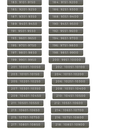
183: 9101-9150
184: 9151-9200
185: 9201-9250
186: 9251-9300
187: 9301-9350
188: 9351-9400
189: 9401-9450
190: 9451-9500
191: 9501-9550
192: 9551-9600
193: 9601-9650
194: 9651-9700
195: 9701-9750
196: 9751-9800
197: 9801-9850
198: 9851-9900
199: 9901-9950
200: 9951-10000
201: 10001-10050
202: 10051-10100
203: 10101-10150
204: 10151-10200
205: 10201-10250
206: 10251-10300
207: 10301-10350
208: 10351-10400
209: 10401-10450
210: 10451-10500
211: 10501-10550
212: 10551-10600
213: 10601-10650
214: 10651-10700
215: 10701-10750
216: 10751-10800
217: 10801-10850
218: 10851-10900