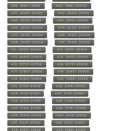
399: 19901-19950
400: 19951-20000
401: 20001-20050
402: 20051-20100
403: 20101-20150
404: 20151-20200
405: 20201-20250
406: 20251-20300
407: 20301-20350
408: 20351-20400
409: 20401-20450
410: 20451-20500
411: 20501-20550
412: 20551-20600
413: 20601-20650
414: 20651-20700
415: 20701-20750
416: 20751-20800
417: 20801-20850
418: 20851-20900
419: 20901-20950
420: 20951-21000
421: 21001-21050
422: 21051-21100
423: 21101-21150
424: 21151-21200
425: 21201-21250
426: 21251-21300
427: 21301-21350
428: 21351-21400
429: 21401-21450
430: 21451-21500
431: 21501-21550
432: 21551-21600
433: 21601-21650
434: 21651-21700