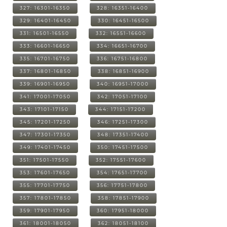
327: 16301-16350
328: 16351-16400
329: 16401-16450
330: 16451-16500
331: 16501-16550
332: 16551-16600
333: 16601-16650
334: 16651-16700
335: 16701-16750
336: 16751-16800
337: 16801-16850
338: 16851-16900
339: 16901-16950
340: 16951-17000
341: 17001-17050
342: 17051-17100
343: 17101-17150
344: 17151-17200
345: 17201-17250
346: 17251-17300
347: 17301-17350
348: 17351-17400
349: 17401-17450
350: 17451-17500
351: 17501-17550
352: 17551-17600
353: 17601-17650
354: 17651-17700
355: 17701-17750
356: 17751-17800
357: 17801-17850
358: 17851-17900
359: 17901-17950
360: 17951-18000
361: 18001-18050
362: 18051-18100