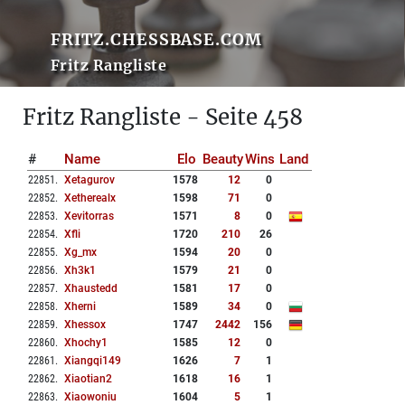
FRITZ.CHESSBASE.COM
Fritz Rangliste
Fritz Rangliste - Seite 458
#
Name
Elo
Beauty
Wins
Land
22851
.
Xetagurov
1578
12
0
22852
.
Xetherealx
1598
71
0
22853
.
Xevitorras
1571
8
0
22854
.
Xfli
1720
210
26
22855
.
Xg_mx
1594
20
0
22856
.
Xh3k1
1579
21
0
22857
.
Xhaustedd
1581
17
0
22858
.
Xherni
1589
34
0
22859
.
Xhessox
1747
2442
156
22860
.
Xhochy1
1585
12
0
22861
.
Xiangqi149
1626
7
1
22862
.
Xiaotian2
1618
16
1
22863
.
Xiaowoniu
1604
5
1