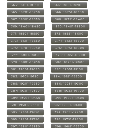
363: 18101-18150
364: 18151-18200
365: 18201-18250
366: 18251-18300
367: 18301-18350
368: 18351-18400
369: 18401-18450
370: 18451-18500
371: 18501-18550
372: 18551-18600
373: 18601-18650
374: 18651-18700
375: 18701-18750
376: 18751-18800
377: 18801-18850
378: 18851-18900
379: 18901-18950
380: 18951-19000
381: 19001-19050
382: 19051-19100
383: 19101-19150
384: 19151-19200
385: 19201-19250
386: 19251-19300
387: 19301-19350
388: 19351-19400
389: 19401-19450
390: 19451-19500
391: 19501-19550
392: 19551-19600
393: 19601-19650
394: 19651-19700
395: 19701-19750
396: 19751-19800
397: 19801-19850
398: 19851-19900