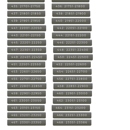
435: 21701-21750
436: 21751-21800
437: 21801-21850
438: 21851-21900
439: 21901-21950
440: 21951-22000
441: 22001-22050
442: 22051-22100
443: 22101-22150
444: 22151-22200
445: 22201-22250
446: 22251-22300
447: 22301-22350
448: 22351-22400
449: 22401-22450
450: 22451-22500
451: 22501-22550
452: 22551-22600
453: 22601-22650
454: 22651-22700
455: 22701-22750
456: 22751-22800
457: 22801-22850
458: 22851-22900
459: 22901-22950
460: 22951-23000
461: 23001-23050
462: 23051-23100
463: 23101-23150
464: 23151-23200
465: 23201-23250
466: 23251-23300
467: 23301-23350
468: 23351-23386