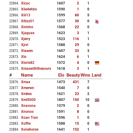
22864
.
Xicuc
1607
2
1
22865
.
Xiie4ehbx
1590
1
0
22866
.
Xiii13
1599
60
5
22867
.
Xitizz01
1577
30
0
22868
.
Xivinho
1568
22
0
22869
.
Xjaguax
1623
3
1
22870
.
Xjerry
1523
116
1
22871
.
Xjrvl
1588
29
0
22872
.
Xlawen
1607
33
3
22873
.
Xlo
1624
6
1
22874
.
Xloris82
1572
4
0
22875
.
Xmaswiththeyours
1618
3
1
#
Name
Elo
Beauty
Wins
Land
22876
.
Xmax
1473
431
7
22877
.
Xmerwn
1540
7
0
22878
.
Xmkes
1621
23
2
22879
.
Xml5000
1807
150
10
22880
.
Xnavona
1579
2
0
22881
.
Xnonos
1591
8
0
22882
.
Xoan Tran
1596
1
0
22883
.
Xoffie
1588
15
0
22884
.
Xonehorse
1641
152
1