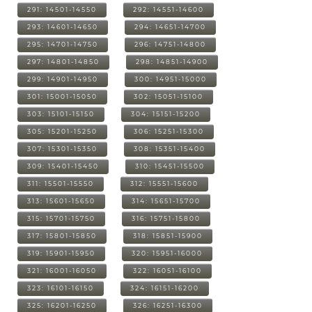
291: 14501-14550
292: 14551-14600
293: 14601-14650
294: 14651-14700
295: 14701-14750
296: 14751-14800
297: 14801-14850
298: 14851-14900
299: 14901-14950
300: 14951-15000
301: 15001-15050
302: 15051-15100
303: 15101-15150
304: 15151-15200
305: 15201-15250
306: 15251-15300
307: 15301-15350
308: 15351-15400
309: 15401-15450
310: 15451-15500
311: 15501-15550
312: 15551-15600
313: 15601-15650
314: 15651-15700
315: 15701-15750
316: 15751-15800
317: 15801-15850
318: 15851-15900
319: 15901-15950
320: 15951-16000
321: 16001-16050
322: 16051-16100
323: 16101-16150
324: 16151-16200
325: 16201-16250
326: 16251-16300