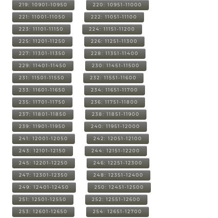
219: 10901-10950
220: 10951-11000
221: 11001-11050
222: 11051-11100
223: 11101-11150
224: 11151-11200
225: 11201-11250
226: 11251-11300
227: 11301-11350
228: 11351-11400
229: 11401-11450
230: 11451-11500
231: 11501-11550
232: 11551-11600
233: 11601-11650
234: 11651-11700
235: 11701-11750
236: 11751-11800
237: 11801-11850
238: 11851-11900
239: 11901-11950
240: 11951-12000
241: 12001-12050
242: 12051-12100
243: 12101-12150
244: 12151-12200
245: 12201-12250
246: 12251-12300
247: 12301-12350
248: 12351-12400
249: 12401-12450
250: 12451-12500
251: 12501-12550
252: 12551-12600
253: 12601-12650
254: 12651-12700