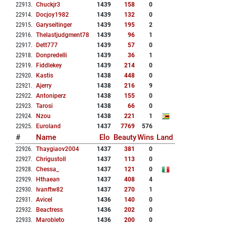
22913
.
Chuckjr3
1439
158
0
22914
.
Docjoy1982
1439
132
0
22915
.
Garyseitinger
1439
195
2
22916
.
Thelastjudgment78
1439
96
1
22917
.
Dett777
1439
57
0
22918
.
Donpredelli
1439
36
1
22919
.
Fiddlekey
1439
214
0
22920
.
Kastis
1438
448
0
22921
.
Ajerry
1438
216
9
22922
.
Antoniperz
1438
155
0
22923
.
Tarosi
1438
66
0
22924
.
Nzou
1438
221
1
22925
.
Euroland
1437
7769
576
#
Name
Elo
Beauty
Wins
Land
22926
.
Thaygiaov2004
1437
381
0
22927
.
Chrigustoll
1437
113
0
22928
.
Chessa_
1437
121
0
22929
.
Hthaean
1437
408
4
22930
.
Ivanftw82
1437
270
1
22931
.
Avicel
1436
140
0
22932
.
Beactress
1436
202
0
22933
.
Marobleto
1436
200
0