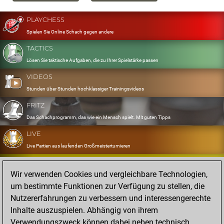
PLAYCHESS
Spielen Sie Online Schach gegen andere
TACTICS
Lösen Sie taktische Aufgaben, die zu Ihrer Spielstärke passen
VIDEOS
Stunden über Stunden hochklassiger Trainingsvideos
FRITZ
Das Schachprogramm, das wie ein Mensch spielt. Mit guten Tipps
LIVE
Live Partien aus laufenden Großmeisterturnieren
OPENINGS
Wir verwenden Cookies und vergleichbare Technologien,
Erfassen und Üben Sie Ihr Eröffnungsrepertoire
um bestimmte Funktionen zur Verfügung zu stellen, die
DATABASE
Nutzererfahrungen zu verbessern und interessengerechte
Acht Millionen starke Partien
Inhalte auszuspielen. Abhängig von ihrem
MYGAMES
Verwendungszweck können dabei neben technisch