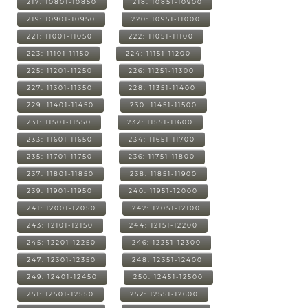
217: 10801-10850
218: 10851-10900
219: 10901-10950
220: 10951-11000
221: 11001-11050
222: 11051-11100
223: 11101-11150
224: 11151-11200
225: 11201-11250
226: 11251-11300
227: 11301-11350
228: 11351-11400
229: 11401-11450
230: 11451-11500
231: 11501-11550
232: 11551-11600
233: 11601-11650
234: 11651-11700
235: 11701-11750
236: 11751-11800
237: 11801-11850
238: 11851-11900
239: 11901-11950
240: 11951-12000
241: 12001-12050
242: 12051-12100
243: 12101-12150
244: 12151-12200
245: 12201-12250
246: 12251-12300
247: 12301-12350
248: 12351-12400
249: 12401-12450
250: 12451-12500
251: 12501-12550
252: 12551-12600