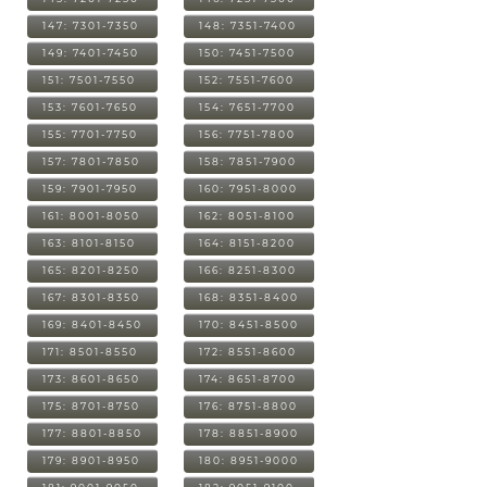
147: 7301-7350
148: 7351-7400
149: 7401-7450
150: 7451-7500
151: 7501-7550
152: 7551-7600
153: 7601-7650
154: 7651-7700
155: 7701-7750
156: 7751-7800
157: 7801-7850
158: 7851-7900
159: 7901-7950
160: 7951-8000
161: 8001-8050
162: 8051-8100
163: 8101-8150
164: 8151-8200
165: 8201-8250
166: 8251-8300
167: 8301-8350
168: 8351-8400
169: 8401-8450
170: 8451-8500
171: 8501-8550
172: 8551-8600
173: 8601-8650
174: 8651-8700
175: 8701-8750
176: 8751-8800
177: 8801-8850
178: 8851-8900
179: 8901-8950
180: 8951-9000