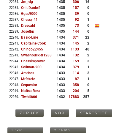
22934
.
Jm_rdg
1435
306
16
22935
.
Onit Danleif
1435
157
0
22936
.
Ggss9000
1435
39
0
22937
.
Chessy 41
1435
92
1
22938
.
Drescald
1435
73
0
22939
.
Joséfbp
1435
144
0
22940
.
Basic-Line
1434
371
22
22941
.
Capitaine Cook
1434
145
2
22942
.
Chingo22455
1434
1133
40
22943
.
Swashbuckler1283
1434
132
2
22944
.
Chessimprover
1434
159
3
22945
.
Soliman-200
1434
379
1
22946
.
Arsebos
1433
114
3
22947
.
Mrfekete
1433
87
1
22948
.
Sequestor
1433
358
0
22949
.
Nafisa Reza
1433
204
5
22950
.
Tlwhit666
1432
17883
257
ZURÜCK
VOR
STARTSEITE
1: 1-50
2: 51-100