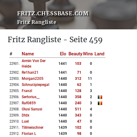
FRITZ.CHESSBASE.COM
Fritz Rangliste
Fritz Rangliste - Seite 459
#
Name
Elo
Beauty
Wins
Land
Armin Von Der
22901
.
1441
103
0
Heide
22902
.
Re1han21
1441
71
0
22903
.
Morgan2205
1440
312
11
22904
.
Schnurzpiepegal
1440
62
1
22905
.
Franzl
1440
128
3
22906
.
Sertorius__
1440
358
2
22907
.
Raf0859
1440
240
3
22908
.
Olusi Sanusi
1440
511
4
22909
.
Dtdx
1440
343
0
22910
.
Luel
1440
47
0
22911
.
Tillmeischner
1439
102
0
22912
.
Florian L
1439
98
0