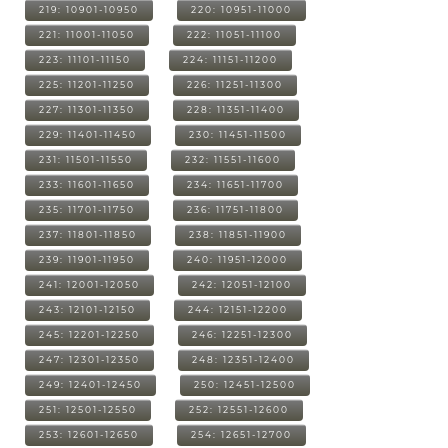
219: 10901-10950
220: 10951-11000
221: 11001-11050
222: 11051-11100
223: 11101-11150
224: 11151-11200
225: 11201-11250
226: 11251-11300
227: 11301-11350
228: 11351-11400
229: 11401-11450
230: 11451-11500
231: 11501-11550
232: 11551-11600
233: 11601-11650
234: 11651-11700
235: 11701-11750
236: 11751-11800
237: 11801-11850
238: 11851-11900
239: 11901-11950
240: 11951-12000
241: 12001-12050
242: 12051-12100
243: 12101-12150
244: 12151-12200
245: 12201-12250
246: 12251-12300
247: 12301-12350
248: 12351-12400
249: 12401-12450
250: 12451-12500
251: 12501-12550
252: 12551-12600
253: 12601-12650
254: 12651-12700