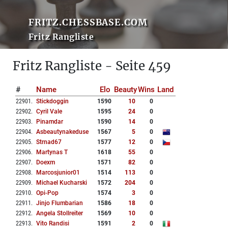
FRITZ.CHESSBASE.COM
Fritz Rangliste
Fritz Rangliste - Seite 459
#
Name
Elo
Beauty
Wins
Land
22901
.
Stickdoggin
1590
10
0
22902
.
Cyril Vale
1595
24
0
22903
.
Pinamdar
1590
14
0
22904
.
Asbeautynakeduse
1567
5
0
22905
.
Strnad67
1577
12
0
22906
.
Martynas T
1618
55
0
22907
.
Doexm
1571
82
0
22908
.
Marcosjunior01
1514
113
0
22909
.
Michael Kucharski
1572
204
0
22910
.
Opi-Pop
1574
3
0
22911
.
Jinjo Flumbarian
1586
18
0
22912
.
Angela Stollreiter
1569
10
0
22913
.
Vito Randisi
1591
2
0