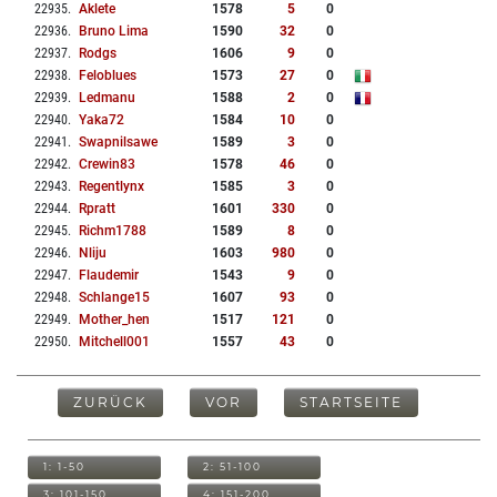
22935
.
Aklete
1578
5
0
22936
.
Bruno Lima
1590
32
0
22937
.
Rodgs
1606
9
0
22938
.
Feloblues
1573
27
0
22939
.
Ledmanu
1588
2
0
22940
.
Yaka72
1584
10
0
22941
.
Swapnilsawe
1589
3
0
22942
.
Crewin83
1578
46
0
22943
.
Regentlynx
1585
3
0
22944
.
Rpratt
1601
330
0
22945
.
Richm1788
1589
8
0
22946
.
Nliju
1603
980
0
22947
.
Flaudemir
1543
9
0
22948
.
Schlange15
1607
93
0
22949
.
Mother_hen
1517
121
0
22950
.
Mitchell001
1557
43
0
ZURÜCK
VOR
STARTSEITE
1: 1-50
2: 51-100
3: 101-150
4: 151-200