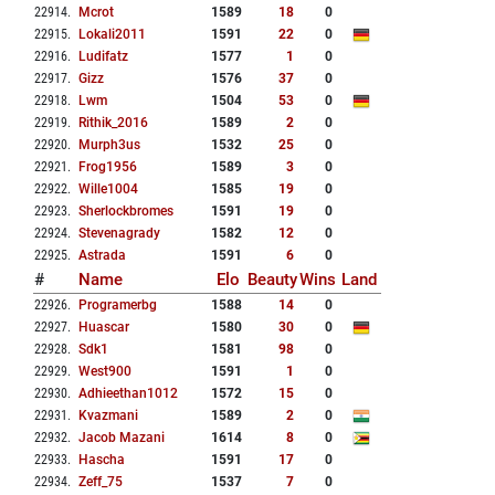
22914
.
Mcrot
1589
18
0
22915
.
Lokali2011
1591
22
0
22916
.
Ludifatz
1577
1
0
22917
.
Gizz
1576
37
0
22918
.
Lwm
1504
53
0
22919
.
Rithik_2016
1589
2
0
22920
.
Murph3us
1532
25
0
22921
.
Frog1956
1589
3
0
22922
.
Wille1004
1585
19
0
22923
.
Sherlockbromes
1591
19
0
22924
.
Stevenagrady
1582
12
0
22925
.
Astrada
1591
6
0
#
Name
Elo
Beauty
Wins
Land
22926
.
Programerbg
1588
14
0
22927
.
Huascar
1580
30
0
22928
.
Sdk1
1581
98
0
22929
.
West900
1591
1
0
22930
.
Adhieethan1012
1572
15
0
22931
.
Kvazmani
1589
2
0
22932
.
Jacob Mazani
1614
8
0
22933
.
Hascha
1591
17
0
22934
.
Zeff_75
1537
7
0