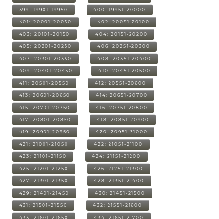
399: 19901-19950
400: 19951-20000
401: 20001-20050
402: 20051-20100
403: 20101-20150
404: 20151-20200
405: 20201-20250
406: 20251-20300
407: 20301-20350
408: 20351-20400
409: 20401-20450
410: 20451-20500
411: 20501-20550
412: 20551-20600
413: 20601-20650
414: 20651-20700
415: 20701-20750
416: 20751-20800
417: 20801-20850
418: 20851-20900
419: 20901-20950
420: 20951-21000
421: 21001-21050
422: 21051-21100
423: 21101-21150
424: 21151-21200
425: 21201-21250
426: 21251-21300
427: 21301-21350
428: 21351-21400
429: 21401-21450
430: 21451-21500
431: 21501-21550
432: 21551-21600
433: 21601-21650
434: 21651-21700