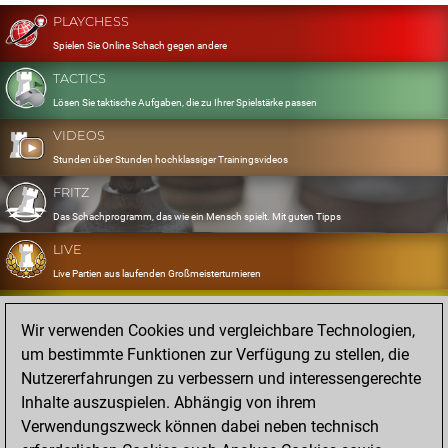
PLAYCHESS
Spielen Sie Online Schach gegen andere
TACTICS
Lösen Sie taktische Aufgaben, die zu Ihrer Spielstärke passen
VIDEOS
Stunden über Stunden hochklassiger Trainingsvideos
FRITZ
Das Schachprogramm, das wie ein Mensch spielt. Mit guten Tipps
LIVE
Live Partien aus laufenden Großmeisterturnieren
OPENINGS
Wir verwenden Cookies und vergleichbare Technologien,
Erfassen und Üben Sie Ihr Eröffnungsrepertoire
um bestimmte Funktionen zur Verfügung zu stellen, die
DATABASE
Nutzererfahrungen zu verbessern und interessengerechte
Acht Millionen starke Partien
Inhalte auszuspielen. Abhängig von ihrem
MYGAMES
Verwendungszweck können dabei neben technisch
Speichern und analysieren Sie eigene Partien in der Cloud