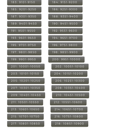
183: 9101-9150
184: 9151-9200
185: 9201-9250
186: 9251-9300
187: 9301-9350
188: 9351-9400
189: 9401-9450
190: 9451-9500
191: 9501-9550
192: 9551-9600
193: 9601-9650
194: 9651-9700
195: 9701-9750
196: 9751-9800
197: 9801-9850
198: 9851-9900
199: 9901-9950
200: 9951-10000
201: 10001-10050
202: 10051-10100
203: 10101-10150
204: 10151-10200
205: 10201-10250
206: 10251-10300
207: 10301-10350
208: 10351-10400
209: 10401-10450
210: 10451-10500
211: 10501-10550
212: 10551-10600
213: 10601-10650
214: 10651-10700
215: 10701-10750
216: 10751-10800
217: 10801-10850
218: 10851-10900