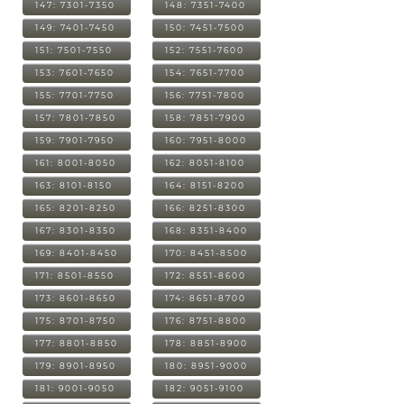
147: 7301-7350
148: 7351-7400
149: 7401-7450
150: 7451-7500
151: 7501-7550
152: 7551-7600
153: 7601-7650
154: 7651-7700
155: 7701-7750
156: 7751-7800
157: 7801-7850
158: 7851-7900
159: 7901-7950
160: 7951-8000
161: 8001-8050
162: 8051-8100
163: 8101-8150
164: 8151-8200
165: 8201-8250
166: 8251-8300
167: 8301-8350
168: 8351-8400
169: 8401-8450
170: 8451-8500
171: 8501-8550
172: 8551-8600
173: 8601-8650
174: 8651-8700
175: 8701-8750
176: 8751-8800
177: 8801-8850
178: 8851-8900
179: 8901-8950
180: 8951-9000
181: 9001-9050
182: 9051-9100