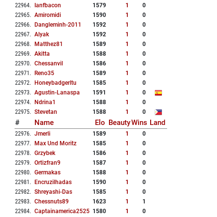
22964
.
Ianfbacon
1579
1
0
22965
.
Amiromidi
1590
1
0
22966
.
Dangleminh-2011
1592
1
0
22967
.
Alyak
1592
1
0
22968
.
Matthez81
1589
1
0
22969
.
Akitta
1588
1
0
22970
.
Chessanvil
1586
1
0
22971
.
Reno35
1589
1
0
22972
.
Honeybadgerltu
1585
1
0
22973
.
Agustin-Lanaspa
1591
1
0
22974
.
Ndrina1
1588
1
0
22975
.
Stevetan
1588
1
0
#
Name
Elo
Beauty
Wins
Land
22976
.
Jmerli
1589
1
0
22977
.
Max Und Moritz
1585
1
0
22978
.
Grzybek
1586
1
0
22979
.
Ortizfran9
1587
1
0
22980
.
Germakas
1588
1
0
22981
.
Encruzilhadas
1590
1
0
22982
.
Shreyashi-Das
1585
1
0
22983
.
Chessnuts89
1623
1
1
22984
.
Captainamerica2525
1580
1
0