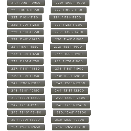
219: 10901-10950
220: 10951-11000
221: 11001-11050
222: 11051-11100
223: 11101-11150
224: 11151-11200
225: 11201-11250
226: 11251-11300
227: 11301-11350
228: 11351-11400
229: 11401-11450
230: 11451-11500
231: 11501-11550
232: 11551-11600
233: 11601-11650
234: 11651-11700
235: 11701-11750
236: 11751-11800
237: 11801-11850
238: 11851-11900
239: 11901-11950
240: 11951-12000
241: 12001-12050
242: 12051-12100
243: 12101-12150
244: 12151-12200
245: 12201-12250
246: 12251-12300
247: 12301-12350
248: 12351-12400
249: 12401-12450
250: 12451-12500
251: 12501-12550
252: 12551-12600
253: 12601-12650
254: 12651-12700