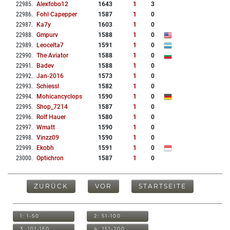
22985
.
Alexfobo12
1643
1
3
22986
.
Fohl Capepper
1587
1
0
22987
.
Ka7y
1603
1
0
22988
.
Gmpurv
1588
1
0
22989
.
Leocelta7
1591
1
0
22990
.
The Aviator
1588
1
0
22991
.
Badev
1588
1
0
22992
.
Jan-2016
1573
1
0
22993
.
Schiessl
1582
1
0
22994
.
Mohicancyclops
1590
1
0
22995
.
Shop_7214
1587
1
0
22996
.
Rolf Hauer
1580
1
0
22997
.
Wmatt
1590
1
0
22998
.
Vinzz09
1590
1
0
22999
.
Ekobh
1591
1
0
23000
.
Optichron
1587
1
0
ZURÜCK
VOR
STARTSEITE
1: 1-50
2: 51-100
3: 101-150
4: 151-200