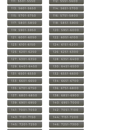
111: 5501-5550
112: 5551-5600
113: 5601-5650
114: 5651-5700
115: 5701-5750
116: 5751-5800
117: 5801-5850
118: 5851-5900
119: 5901-5950
120: 5951-6000
121: 6001-6050
122: 6051-6100
123: 6101-6150
124: 6151-6200
125: 6201-6250
126: 6251-6300
127: 6301-6350
128: 6351-6400
129: 6401-6450
130: 6451-6500
131: 6501-6550
132: 6551-6600
133: 6601-6650
134: 6651-6700
135: 6701-6750
136: 6751-6800
137: 6801-6850
138: 6851-6900
139: 6901-6950
140: 6951-7000
141: 7001-7050
142: 7051-7100
143: 7101-7150
144: 7151-7200
145: 7201-7250
146: 7251-7300