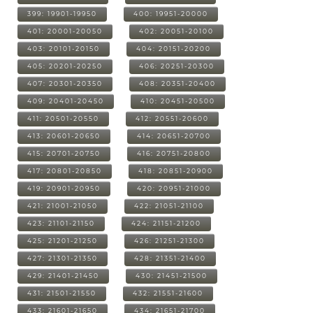
399: 19901-19950
400: 19951-20000
401: 20001-20050
402: 20051-20100
403: 20101-20150
404: 20151-20200
405: 20201-20250
406: 20251-20300
407: 20301-20350
408: 20351-20400
409: 20401-20450
410: 20451-20500
411: 20501-20550
412: 20551-20600
413: 20601-20650
414: 20651-20700
415: 20701-20750
416: 20751-20800
417: 20801-20850
418: 20851-20900
419: 20901-20950
420: 20951-21000
421: 21001-21050
422: 21051-21100
423: 21101-21150
424: 21151-21200
425: 21201-21250
426: 21251-21300
427: 21301-21350
428: 21351-21400
429: 21401-21450
430: 21451-21500
431: 21501-21550
432: 21551-21600
433: 21601-21650
434: 21651-21700