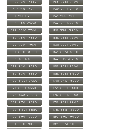
147: 7301-7350
148: 7351-7400
149: 7401-7450
150: 7451-7500
151: 7501-7550
152: 7551-7600
153: 7601-7650
154: 7651-7700
155: 7701-7750
156: 7751-7800
157: 7801-7850
158: 7851-7900
159: 7901-7950
160: 7951-8000
161: 8001-8050
162: 8051-8100
163: 8101-8150
164: 8151-8200
165: 8201-8250
166: 8251-8300
167: 8301-8350
168: 8351-8400
169: 8401-8450
170: 8451-8500
171: 8501-8550
172: 8551-8600
173: 8601-8650
174: 8651-8700
175: 8701-8750
176: 8751-8800
177: 8801-8850
178: 8851-8900
179: 8901-8950
180: 8951-9000
181: 9001-9050
182: 9051-9100