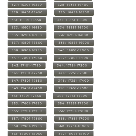
327: 16301-16350
328: 16351-16400
329: 16401-16450
330: 16451-16500
331: 16501-16550
332: 16551-16600
333: 16601-16650
334: 16651-16700
335: 16701-16750
336: 16751-16800
337: 16801-16850
338: 16851-16900
339: 16901-16950
340: 16951-17000
341: 17001-17050
342: 17051-17100
343: 17101-17150
344: 17151-17200
345: 17201-17250
346: 17251-17300
347: 17301-17350
348: 17351-17400
349: 17401-17450
350: 17451-17500
351: 17501-17550
352: 17551-17600
353: 17601-17650
354: 17651-17700
355: 17701-17750
356: 17751-17800
357: 17801-17850
358: 17851-17900
359: 17901-17950
360: 17951-18000
361: 18001-18050
362: 18051-18100