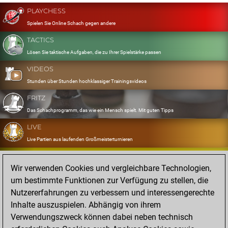
PLAYCHESS
Spielen Sie Online Schach gegen andere
TACTICS
Lösen Sie taktische Aufgaben, die zu Ihrer Spielstärke passen
VIDEOS
Stunden über Stunden hochklassiger Trainingsvideos
FRITZ
Das Schachprogramm, das wie ein Mensch spielt. Mit guten Tipps
LIVE
Live Partien aus laufenden Großmeisterturnieren
OPENINGS
Wir verwenden Cookies und vergleichbare Technologien,
Erfassen und Üben Sie Ihr Eröffnungsrepertoire
um bestimmte Funktionen zur Verfügung zu stellen, die
DATABASE
Nutzererfahrungen zu verbessern und interessengerechte
Acht Millionen starke Partien
Inhalte auszuspielen. Abhängig von ihrem
MYGAMES
Verwendungszweck können dabei neben technisch
Speichern und analysieren Sie eigene Partien in der Cloud