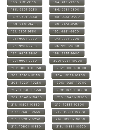
183: 9101-9150
184: 9151-9200
185: 9201-9250
186: 9251-9300
187: 9301-9350
188: 9351-9400
189: 9401-9450
190: 9451-9500
191: 9501-9550
192: 9551-9600
193: 9601-9650
194: 9651-9700
195: 9701-9750
196: 9751-9800
197: 9801-9850
198: 9851-9900
199: 9901-9950
200: 9951-10000
201: 10001-10050
202: 10051-10100
203: 10101-10150
204: 10151-10200
205: 10201-10250
206: 10251-10300
207: 10301-10350
208: 10351-10400
209: 10401-10450
210: 10451-10500
211: 10501-10550
212: 10551-10600
213: 10601-10650
214: 10651-10700
215: 10701-10750
216: 10751-10800
217: 10801-10850
218: 10851-10900