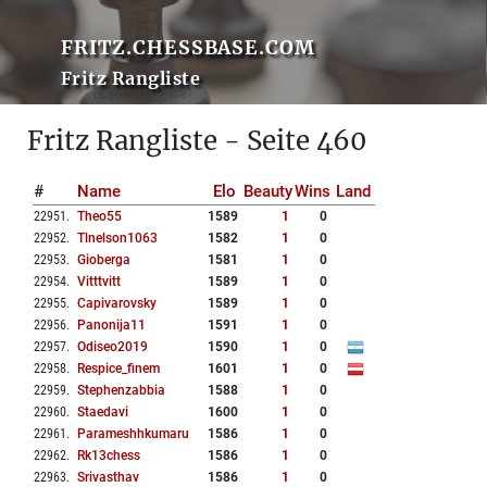
FRITZ.CHESSBASE.COM
Fritz Rangliste
Fritz Rangliste - Seite 460
#
Name
Elo
Beauty
Wins
Land
22951
.
Theo55
1589
1
0
22952
.
Tlnelson1063
1582
1
0
22953
.
Gioberga
1581
1
0
22954
.
Vitttvitt
1589
1
0
22955
.
Capivarovsky
1589
1
0
22956
.
Panonija11
1591
1
0
22957
.
Odiseo2019
1590
1
0
22958
.
Respice_finem
1601
1
0
22959
.
Stephenzabbia
1588
1
0
22960
.
Staedavi
1600
1
0
22961
.
Parameshhkumaru
1586
1
0
22962
.
Rk13chess
1586
1
0
22963
.
Srivasthav
1586
1
0