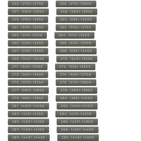
255: 12701-12750
256: 12751-12800
257: 12801-12850
258: 12851-12900
259: 12901-12950
260: 12951-13000
261: 13001-13050
262: 13051-13100
263: 13101-13150
264: 13151-13200
265: 13201-13250
266: 13251-13300
267: 13301-13350
268: 13351-13400
269: 13401-13450
270: 13451-13500
271: 13501-13550
272: 13551-13600
273: 13601-13650
274: 13651-13700
275: 13701-13750
276: 13751-13800
277: 13801-13850
278: 13851-13900
279: 13901-13950
280: 13951-14000
281: 14001-14050
282: 14051-14100
283: 14101-14150
284: 14151-14200
285: 14201-14250
286: 14251-14300
287: 14301-14350
288: 14351-14400
289: 14401-14450
290: 14451-14500