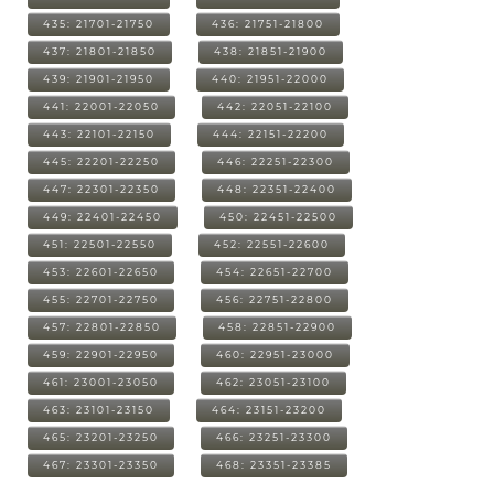
435: 21701-21750
436: 21751-21800
437: 21801-21850
438: 21851-21900
439: 21901-21950
440: 21951-22000
441: 22001-22050
442: 22051-22100
443: 22101-22150
444: 22151-22200
445: 22201-22250
446: 22251-22300
447: 22301-22350
448: 22351-22400
449: 22401-22450
450: 22451-22500
451: 22501-22550
452: 22551-22600
453: 22601-22650
454: 22651-22700
455: 22701-22750
456: 22751-22800
457: 22801-22850
458: 22851-22900
459: 22901-22950
460: 22951-23000
461: 23001-23050
462: 23051-23100
463: 23101-23150
464: 23151-23200
465: 23201-23250
466: 23251-23300
467: 23301-23350
468: 23351-23385