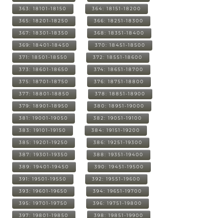
363: 18101-18150
364: 18151-18200
365: 18201-18250
366: 18251-18300
367: 18301-18350
368: 18351-18400
369: 18401-18450
370: 18451-18500
371: 18501-18550
372: 18551-18600
373: 18601-18650
374: 18651-18700
375: 18701-18750
376: 18751-18800
377: 18801-18850
378: 18851-18900
379: 18901-18950
380: 18951-19000
381: 19001-19050
382: 19051-19100
383: 19101-19150
384: 19151-19200
385: 19201-19250
386: 19251-19300
387: 19301-19350
388: 19351-19400
389: 19401-19450
390: 19451-19500
391: 19501-19550
392: 19551-19600
393: 19601-19650
394: 19651-19700
395: 19701-19750
396: 19751-19800
397: 19801-19850
398: 19851-19900