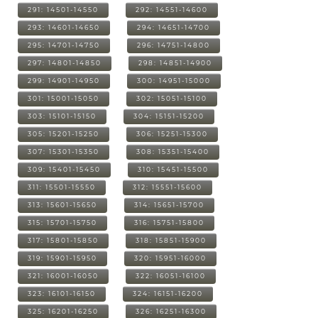
291: 14501-14550
292: 14551-14600
293: 14601-14650
294: 14651-14700
295: 14701-14750
296: 14751-14800
297: 14801-14850
298: 14851-14900
299: 14901-14950
300: 14951-15000
301: 15001-15050
302: 15051-15100
303: 15101-15150
304: 15151-15200
305: 15201-15250
306: 15251-15300
307: 15301-15350
308: 15351-15400
309: 15401-15450
310: 15451-15500
311: 15501-15550
312: 15551-15600
313: 15601-15650
314: 15651-15700
315: 15701-15750
316: 15751-15800
317: 15801-15850
318: 15851-15900
319: 15901-15950
320: 15951-16000
321: 16001-16050
322: 16051-16100
323: 16101-16150
324: 16151-16200
325: 16201-16250
326: 16251-16300