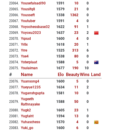
23064
.
Yousefalsadi90
1591
10
0
23065
.
Yousifq8
1579
21
0
23066
.
Yousseft
1338
1362
0
23067
.
Youtuber
1591
4
0
23068
.
Yoyochessbase32
1622
91
1
23069
.
Yoyoxu2023
1637
23
2
23070
.
Yqxud
1600
4
0
23071
.
Yrllx
1618
20
1
23072
.
Yrre
1525
313
6
23073
.
Yse4
1538
80
0
23074
.
Ysterplaat
1588
5
0
23075
.
Ysulaiman
1677
190
10
#
Name
Elo
Beauty
Wins
Land
23076
.
Yuansong4
1600
5
0
23077
.
Yueyue1235
1634
11
2
23078
.
Yuganshgupta
1581
10
0
Yugeeth
23079
.
1588
50
0
Rathnayake
23080
.
Yugk2
1605
23
1
23081
.
Yugtaht
1594
13
0
23082
.
Yuhaschess
1570
4
0
23083
.
Yuki_go
1600
6
0