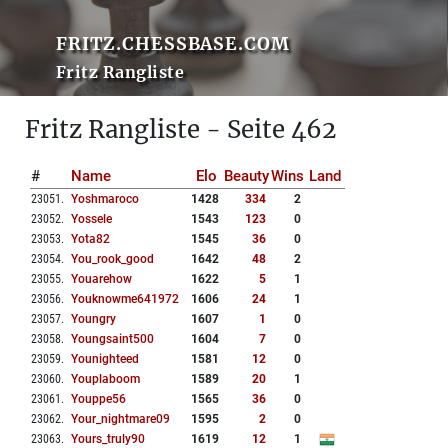
FRITZ.CHESSBASE.COM
Fritz Rangliste
Fritz Rangliste - Seite 462
#
Name
Elo
Beauty
Wins
Land
23051
.
Yoshmaroco
1428
334
2
23052
.
Yossele
1543
123
0
23053
.
Yota82
1545
36
0
23054
.
You_rook_good
1642
48
2
23055
.
Youarehow
1622
5
1
23056
.
Youknowme641972
1606
24
1
23057
.
Youngry
1607
1
0
23058
.
Youngsaint500
1604
7
0
23059
.
Younighteed
1581
12
0
23060
.
Youplaboom
1589
20
1
23061
.
Youppe56
1565
36
0
23062
.
Your_nightmare09
1595
2
0
23063
.
Yours_truly90
1619
12
1