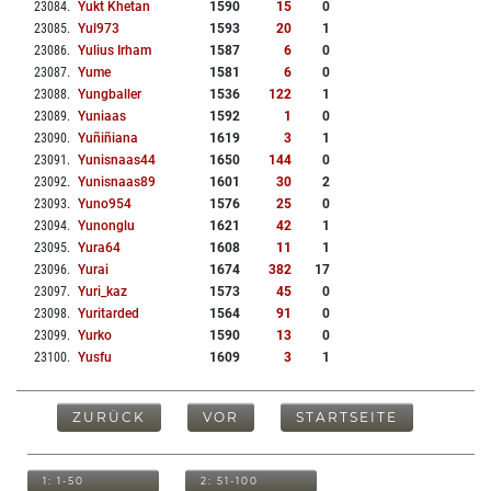
23084
.
Yukt Khetan
1590
15
0
23085
.
Yul973
1593
20
1
23086
.
Yulius Irham
1587
6
0
23087
.
Yume
1581
6
0
23088
.
Yungballer
1536
122
1
23089
.
Yuniaas
1592
1
0
23090
.
Yuñiñiana
1619
3
1
23091
.
Yunisnaas44
1650
144
0
23092
.
Yunisnaas89
1601
30
2
23093
.
Yuno954
1576
25
0
23094
.
Yunonglu
1621
42
1
23095
.
Yura64
1608
11
1
23096
.
Yurai
1674
382
17
23097
.
Yuri_kaz
1573
45
0
23098
.
Yuritarded
1564
91
0
23099
.
Yurko
1590
13
0
23100
.
Yusfu
1609
3
1
ZURÜCK
VOR
STARTSEITE
1: 1-50
2: 51-100