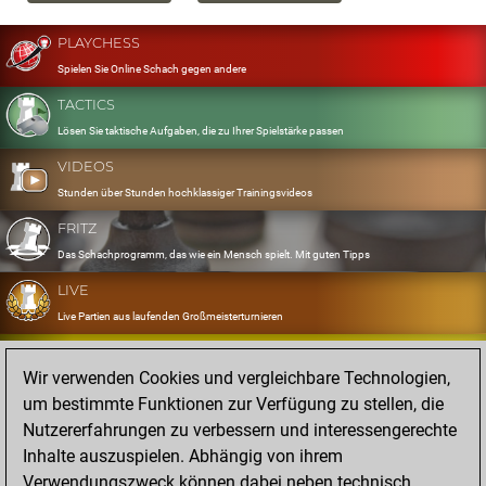
PLAYCHESS
Spielen Sie Online Schach gegen andere
TACTICS
Lösen Sie taktische Aufgaben, die zu Ihrer Spielstärke passen
VIDEOS
Stunden über Stunden hochklassiger Trainingsvideos
FRITZ
Das Schachprogramm, das wie ein Mensch spielt. Mit guten Tipps
LIVE
Live Partien aus laufenden Großmeisterturnieren
OPENINGS
Wir verwenden Cookies und vergleichbare Technologien,
Erfassen und Üben Sie Ihr Eröffnungsrepertoire
um bestimmte Funktionen zur Verfügung zu stellen, die
DATABASE
Nutzererfahrungen zu verbessern und interessengerechte
Acht Millionen starke Partien
Inhalte auszuspielen. Abhängig von ihrem
MYGAMES
Verwendungszweck können dabei neben technisch