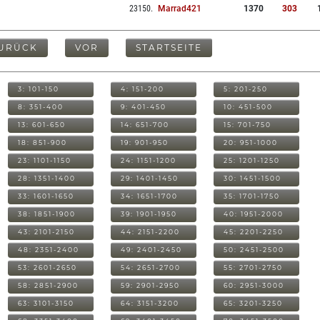
23150
.
Marrad421
1370
303
URÜCK
VOR
STARTSEITE
3: 101-150
4: 151-200
5: 201-250
8: 351-400
9: 401-450
10: 451-500
13: 601-650
14: 651-700
15: 701-750
18: 851-900
19: 901-950
20: 951-1000
23: 1101-1150
24: 1151-1200
25: 1201-1250
28: 1351-1400
29: 1401-1450
30: 1451-1500
33: 1601-1650
34: 1651-1700
35: 1701-1750
38: 1851-1900
39: 1901-1950
40: 1951-2000
43: 2101-2150
44: 2151-2200
45: 2201-2250
48: 2351-2400
49: 2401-2450
50: 2451-2500
53: 2601-2650
54: 2651-2700
55: 2701-2750
58: 2851-2900
59: 2901-2950
60: 2951-3000
63: 3101-3150
64: 3151-3200
65: 3201-3250