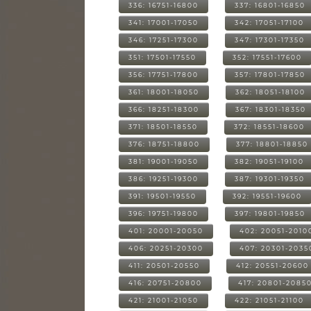
336: 16751-16800
337: 16801-16850
341: 17001-17050
342: 17051-17100
346: 17251-17300
347: 17301-17350
351: 17501-17550
352: 17551-17600
356: 17751-17800
357: 17801-17850
361: 18001-18050
362: 18051-18100
366: 18251-18300
367: 18301-18350
371: 18501-18550
372: 18551-18600
376: 18751-18800
377: 18801-18850
381: 19001-19050
382: 19051-19100
386: 19251-19300
387: 19301-19350
391: 19501-19550
392: 19551-19600
396: 19751-19800
397: 19801-19850
401: 20001-20050
402: 20051-2010
406: 20251-20300
407: 20301-2035
411: 20501-20550
412: 20551-20600
416: 20751-20800
417: 20801-2085
421: 21001-21050
422: 21051-21100