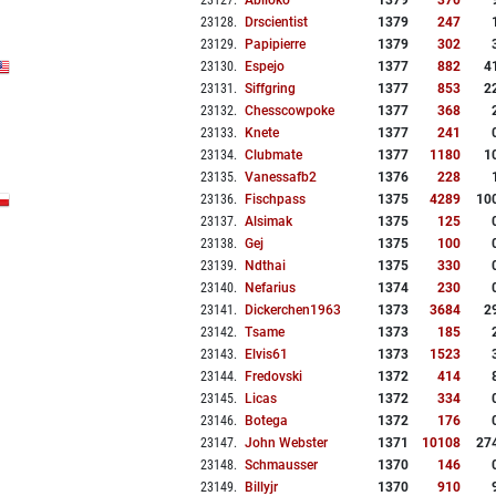
23127
.
Abiloko
1379
370
23128
.
Drscientist
1379
247
23129
.
Papipierre
1379
302
23130
.
Espejo
1377
882
4
23131
.
Siffgring
1377
853
2
23132
.
Chesscowpoke
1377
368
23133
.
Knete
1377
241
23134
.
Clubmate
1377
1180
1
23135
.
Vanessafb2
1376
228
23136
.
Fischpass
1375
4289
10
23137
.
Alsimak
1375
125
23138
.
Gej
1375
100
23139
.
Ndthai
1375
330
23140
.
Nefarius
1374
230
23141
.
Dickerchen1963
1373
3684
2
23142
.
Tsame
1373
185
23143
.
Elvis61
1373
1523
23144
.
Fredovski
1372
414
23145
.
Licas
1372
334
23146
.
Botega
1372
176
23147
.
John Webster
1371
10108
27
23148
.
Schmausser
1370
146
23149
.
Billyjr
1370
910