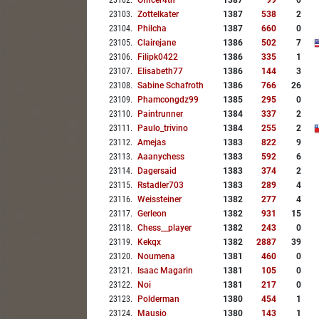
23102
.
Officer4th
1387
99
0
23103
.
Zottelkater
1387
538
2
23104
.
Philcha
1387
660
0
23105
.
Clairejane
1386
502
7
23106
.
Filipk0422
1386
335
1
23107
.
Elisabeth77
1386
144
3
23108
.
Sabine Schafroth
1386
766
26
23109
.
Phamcongdz99
1385
295
0
23110
.
Paintrunner
1384
337
2
23111
.
Paulo_trivino
1384
255
2
23112
.
Amejas
1383
822
9
23113
.
Aaanychess
1383
592
6
23114
.
Dagersaid
1383
374
2
23115
.
Rstadler703
1383
289
4
23116
.
Weissteiner
1382
277
4
23117
.
Gerleon
1382
931
15
23118
.
Chess__player
1382
243
0
23119
.
Kekqx
1382
2887
39
23120
.
Noumena
1381
460
0
23121
.
Isaac Magarin
1381
105
0
23122
.
Noi
1381
217
0
23123
.
Polderman
1380
454
1
23124
.
Mausio
1380
143
1