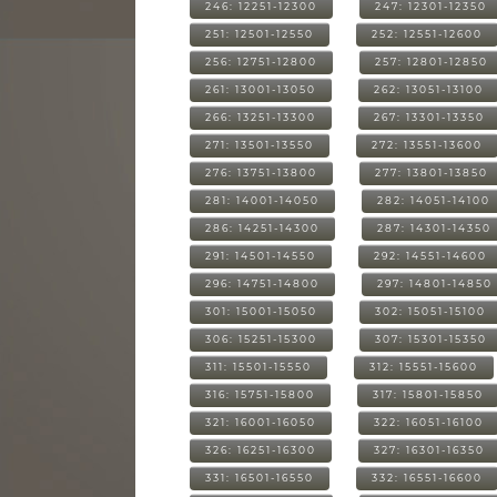
246: 12251-12300
247: 12301-12350
251: 12501-12550
252: 12551-12600
256: 12751-12800
257: 12801-12850
261: 13001-13050
262: 13051-13100
266: 13251-13300
267: 13301-13350
271: 13501-13550
272: 13551-13600
276: 13751-13800
277: 13801-13850
281: 14001-14050
282: 14051-14100
286: 14251-14300
287: 14301-14350
291: 14501-14550
292: 14551-14600
296: 14751-14800
297: 14801-14850
301: 15001-15050
302: 15051-15100
306: 15251-15300
307: 15301-15350
311: 15501-15550
312: 15551-15600
316: 15751-15800
317: 15801-15850
321: 16001-16050
322: 16051-16100
326: 16251-16300
327: 16301-16350
331: 16501-16550
332: 16551-16600