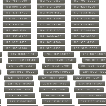
158: 7851-7900
159: 7901-7950
160: 7951-8000
163: 8101-8150
164: 8151-8200
165: 8201-8250
168: 8351-8400
169: 8401-8450
170: 8451-8500
173: 8601-8650
174: 8651-8700
175: 8701-8750
178: 8851-8900
179: 8901-8950
180: 8951-9000
183: 9101-9150
184: 9151-9200
185: 9201-9250
188: 9351-9400
189: 9401-9450
190: 9451-9500
193: 9601-9650
194: 9651-9700
195: 9701-9750
198: 9851-9900
199: 9901-9950
200: 9951-10000
203: 10101-10150
204: 10151-10200
205: 10201-1025
208: 10351-10400
209: 10401-10450
210: 10451-10
213: 10601-10650
214: 10651-10700
215: 10701-10750
218: 10851-10900
219: 10901-10950
220: 10951-1100
223: 11101-11150
224: 11151-11200
225: 11201-11250
228: 11351-11400
229: 11401-11450
230: 11451-11500
233: 11601-11650
234: 11651-11700
235: 11701-11750
238: 11851-11900
239: 11901-11950
240: 11951-12000
243: 12101-12150
244: 12151-12200
245: 12201-12250