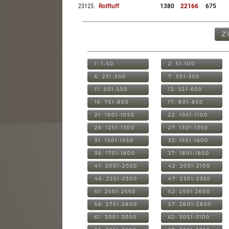
23125
.
Rolftuff
1380
22166
675
Z
1: 1-50
2: 51-100
6: 251-300
7: 301-350
11: 501-550
12: 551-600
16: 751-800
17: 801-850
21: 1001-1050
22: 1051-1100
26: 1251-1300
27: 1301-1350
31: 1501-1550
32: 1551-1600
36: 1751-1800
37: 1801-1850
41: 2001-2050
42: 2051-2100
46: 2251-2300
47: 2301-2350
51: 2501-2550
52: 2551-2600
56: 2751-2800
57: 2801-2850
61: 3001-3050
62: 3051-3100