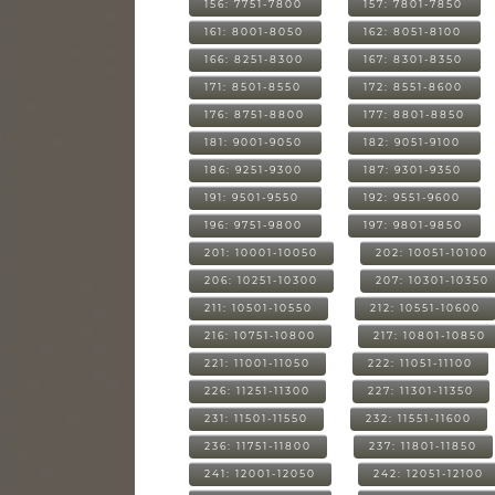
156: 7751-7800
157: 7801-7850
161: 8001-8050
162: 8051-8100
166: 8251-8300
167: 8301-8350
171: 8501-8550
172: 8551-8600
176: 8751-8800
177: 8801-8850
181: 9001-9050
182: 9051-9100
186: 9251-9300
187: 9301-9350
191: 9501-9550
192: 9551-9600
196: 9751-9800
197: 9801-9850
201: 10001-10050
202: 10051-10100
206: 10251-10300
207: 10301-10350
211: 10501-10550
212: 10551-10600
216: 10751-10800
217: 10801-10850
221: 11001-11050
222: 11051-11100
226: 11251-11300
227: 11301-11350
231: 11501-11550
232: 11551-11600
236: 11751-11800
237: 11801-11850
241: 12001-12050
242: 12051-12100