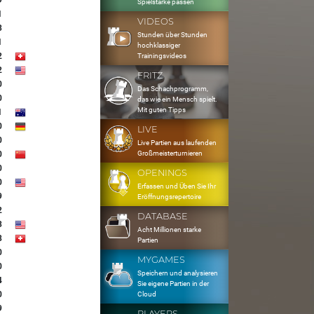
9
Spielstärke passen
1
VIDEOS
3
Stunden über Stunden
1
hochklassiger
2
Trainingsvideos
2
FRITZ
0
Das Schachprogramm,
0
das wie ein Mensch spielt.
Mit guten Tipps
1
0
LIVE
0
Live Partien aus laufenden
Großmeisterturnieren
0
0
OPENINGS
0
Erfassen und Üben Sie Ihr
9
Eröffnungsrepertoire
2
DATABASE
3
Acht Millionen starke
8
Partien
0
MYGAMES
0
Speichern und analysieren
4
Sie eigene Partien in der
0
Cloud
9
PLAYERS