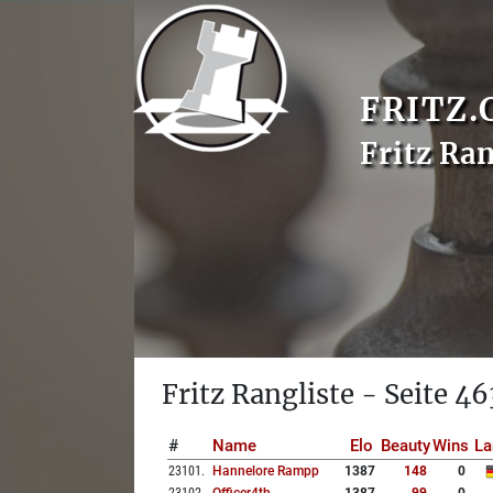
FRITZ.
Fritz Ran
Fritz Rangliste - Seite 46
#
Name
Elo
Beauty
Wins
La
23101
.
Hannelore Rampp
1387
148
0