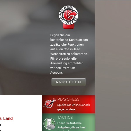
Legen Sie ein
kostenloses Konto an, um
zusätzliche Funktionen
auf allen ChessBase
Webseiten zu bekommen.
Für professionelle
Anwendung empfehlen
wir den Premium
Account.
ANMELDEN
PLAYCHESS
Spielen Sie Online Schach
gegen andere
TACTICS
s
Land
Lösen Sie taktische
0
Aufgaben, die zu Ihrer