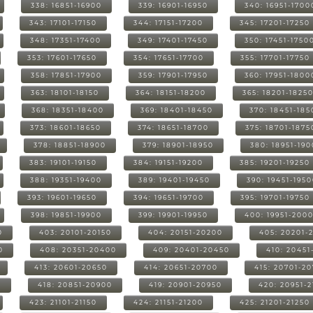
338: 16851-16900
339: 16901-16950
340: 16951-1700
343: 17101-17150
344: 17151-17200
345: 17201-17250
348: 17351-17400
349: 17401-17450
350: 17451-1750
353: 17601-17650
354: 17651-17700
355: 17701-17750
358: 17851-17900
359: 17901-17950
360: 17951-1800
363: 18101-18150
364: 18151-18200
365: 18201-1825
368: 18351-18400
369: 18401-18450
370: 18451-185
373: 18601-18650
374: 18651-18700
375: 18701-1875
378: 18851-18900
379: 18901-18950
380: 18951-19
383: 19101-19150
384: 19151-19200
385: 19201-19250
388: 19351-19400
389: 19401-19450
390: 19451-195
393: 19601-19650
394: 19651-19700
395: 19701-19750
398: 19851-19900
399: 19901-19950
400: 19951-200
0
403: 20101-20150
404: 20151-20200
405: 20201-
0
408: 20351-20400
409: 20401-20450
410: 20451
413: 20601-20650
414: 20651-20700
415: 20701-2
0
418: 20851-20900
419: 20901-20950
420: 20951-
423: 21101-21150
424: 21151-21200
425: 21201-21250