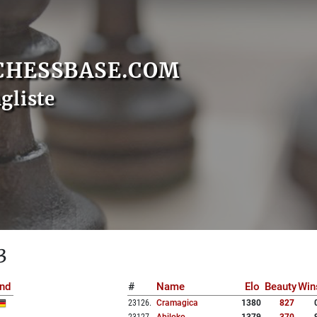
CHESSBASE.COM
gliste
3
nd
#
Name
Elo
Beauty
Win
23126
.
Cramagica
1380
827