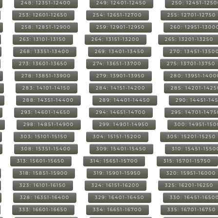
248: 12351-12400
249: 12401-12450
250: 12451-125
253: 12601-12650
254: 12651-12700
255: 12701-12750
258: 12851-12900
259: 12901-12950
260: 12951-1300
263: 13101-13150
264: 13151-13200
265: 13201-13250
268: 13351-13400
269: 13401-13450
270: 13451-1350
273: 13601-13650
274: 13651-13700
275: 13701-13750
278: 13851-13900
279: 13901-13950
280: 13951-1400
283: 14101-14150
284: 14151-14200
285: 14201-1425
288: 14351-14400
289: 14401-14450
290: 14451-14
293: 14601-14650
294: 14651-14700
295: 14701-1475
298: 14851-14900
299: 14901-14950
300: 14951-15
303: 15101-15150
304: 15151-15200
305: 15201-15250
308: 15351-15400
309: 15401-15450
310: 15451-1550
313: 15601-15650
314: 15651-15700
315: 15701-15750
318: 15851-15900
319: 15901-15950
320: 15951-16000
323: 16101-16150
324: 16151-16200
325: 16201-16250
328: 16351-16400
329: 16401-16450
330: 16451-1650
333: 16601-16650
334: 16651-16700
335: 16701-16750