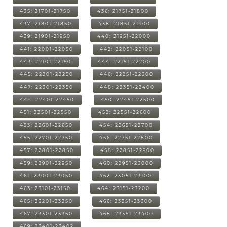
435: 21701-21750
436: 21751-21800
437: 21801-21850
438: 21851-21900
439: 21901-21950
440: 21951-22000
441: 22001-22050
442: 22051-22100
443: 22101-22150
444: 22151-22200
445: 22201-22250
446: 22251-22300
447: 22301-22350
448: 22351-22400
449: 22401-22450
450: 22451-22500
451: 22501-22550
452: 22551-22600
453: 22601-22650
454: 22651-22700
455: 22701-22750
456: 22751-22800
457: 22801-22850
458: 22851-22900
459: 22901-22950
460: 22951-23000
461: 23001-23050
462: 23051-23100
463: 23101-23150
464: 23151-23200
465: 23201-23250
466: 23251-23300
467: 23301-23350
468: 23351-23400
469: 23401-23402