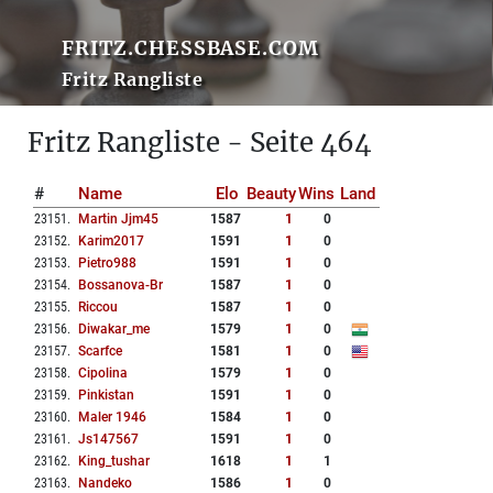
FRITZ.CHESSBASE.COM
Fritz Rangliste
Fritz Rangliste - Seite 464
#
Name
Elo
Beauty
Wins
Land
23151
.
Martin Jjm45
1587
1
0
23152
.
Karim2017
1591
1
0
23153
.
Pietro988
1591
1
0
23154
.
Bossanova-Br
1587
1
0
23155
.
Riccou
1587
1
0
23156
.
Diwakar_me
1579
1
0
23157
.
Scarfce
1581
1
0
23158
.
Cipolina
1579
1
0
23159
.
Pinkistan
1591
1
0
23160
.
Maler 1946
1584
1
0
23161
.
Js147567
1591
1
0
23162
.
King_tushar
1618
1
1
23163
.
Nandeko
1586
1
0