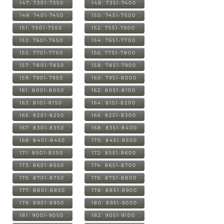
147: 7301-7350
148: 7351-7400
149: 7401-7450
150: 7451-7500
151: 7501-7550
152: 7551-7600
153: 7601-7650
154: 7651-7700
155: 7701-7750
156: 7751-7800
157: 7801-7850
158: 7851-7900
159: 7901-7950
160: 7951-8000
161: 8001-8050
162: 8051-8100
163: 8101-8150
164: 8151-8200
165: 8201-8250
166: 8251-8300
167: 8301-8350
168: 8351-8400
169: 8401-8450
170: 8451-8500
171: 8501-8550
172: 8551-8600
173: 8601-8650
174: 8651-8700
175: 8701-8750
176: 8751-8800
177: 8801-8850
178: 8851-8900
179: 8901-8950
180: 8951-9000
181: 9001-9050
182: 9051-9100