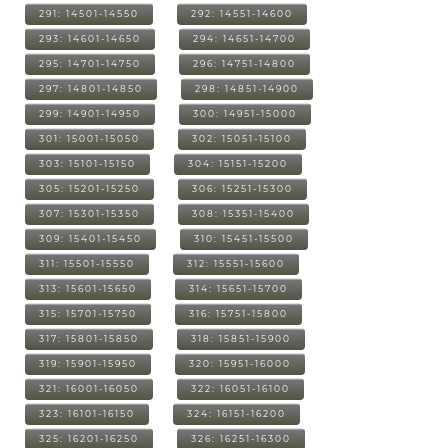
291: 14501-14550
292: 14551-14600
293: 14601-14650
294: 14651-14700
295: 14701-14750
296: 14751-14800
297: 14801-14850
298: 14851-14900
299: 14901-14950
300: 14951-15000
301: 15001-15050
302: 15051-15100
303: 15101-15150
304: 15151-15200
305: 15201-15250
306: 15251-15300
307: 15301-15350
308: 15351-15400
309: 15401-15450
310: 15451-15500
311: 15501-15550
312: 15551-15600
313: 15601-15650
314: 15651-15700
315: 15701-15750
316: 15751-15800
317: 15801-15850
318: 15851-15900
319: 15901-15950
320: 15951-16000
321: 16001-16050
322: 16051-16100
323: 16101-16150
324: 16151-16200
325: 16201-16250
326: 16251-16300