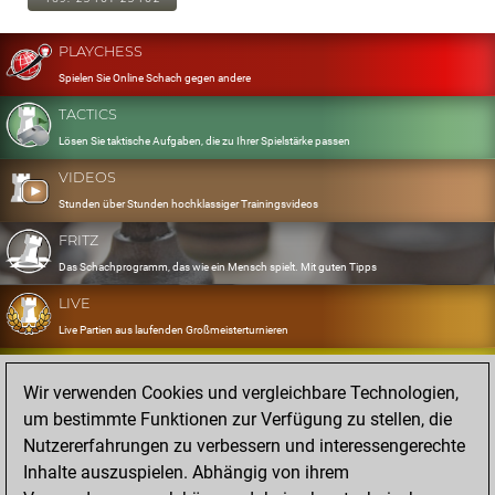
PLAYCHESS
Spielen Sie Online Schach gegen andere
TACTICS
Lösen Sie taktische Aufgaben, die zu Ihrer Spielstärke passen
VIDEOS
Stunden über Stunden hochklassiger Trainingsvideos
FRITZ
Das Schachprogramm, das wie ein Mensch spielt. Mit guten Tipps
LIVE
Live Partien aus laufenden Großmeisterturnieren
OPENINGS
Wir verwenden Cookies und vergleichbare Technologien,
Erfassen und Üben Sie Ihr Eröffnungsrepertoire
um bestimmte Funktionen zur Verfügung zu stellen, die
DATABASE
Nutzererfahrungen zu verbessern und interessengerechte
Acht Millionen starke Partien
Inhalte auszuspielen. Abhängig von ihrem
MYGAMES