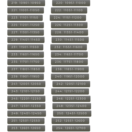
219: 10901-10950
220: 10951-11000
221: 11001-11050
222: 11051-11100
223: 11101-11150
224: 11151-11200
225: 11201-11250
226: 11251-11300
227: 11301-11350
228: 11351-11400
229: 11401-11450
230: 11451-11500
231: 11501-11550
232: 11551-11600
233: 11601-11650
234: 11651-11700
235: 11701-11750
236: 11751-11800
237: 11801-11850
238: 11851-11900
239: 11901-11950
240: 11951-12000
241: 12001-12050
242: 12051-12100
243: 12101-12150
244: 12151-12200
245: 12201-12250
246: 12251-12300
247: 12301-12350
248: 12351-12400
249: 12401-12450
250: 12451-12500
251: 12501-12550
252: 12551-12600
253: 12601-12650
254: 12651-12700