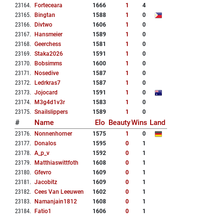
23164
.
Forteceara
1666
1
4
23165
.
Bingtan
1588
1
0
23166
.
Divtwo
1606
1
0
23167
.
Hansmeier
1589
1
0
23168
.
Geerchess
1581
1
0
23169
.
Staka2026
1591
1
0
23170
.
Bobsimms
1600
1
0
23171
.
Nosedive
1587
1
0
23172
.
Ledrkras7
1587
1
0
23173
.
Jojocard
1591
1
0
23174
.
M3g4d1v3r
1583
1
0
23175
.
Snailslippers
1589
1
0
#
Name
Elo
Beauty
Wins
Land
23176
.
Nonnenhorner
1575
1
0
23177
.
Donalos
1595
0
1
23178
.
A_p_v
1592
0
1
23179
.
Matthiaswittfoth
1608
0
1
23180
.
Gfevro
1609
0
1
23181
.
Jacobitz
1609
0
1
23182
.
Cees Van Leeuwen
1602
0
1
23183
.
Namanjain1812
1608
0
1
23184
.
Fatio1
1606
0
1