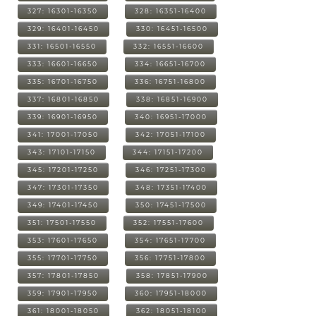
327: 16301-16350
328: 16351-16400
329: 16401-16450
330: 16451-16500
331: 16501-16550
332: 16551-16600
333: 16601-16650
334: 16651-16700
335: 16701-16750
336: 16751-16800
337: 16801-16850
338: 16851-16900
339: 16901-16950
340: 16951-17000
341: 17001-17050
342: 17051-17100
343: 17101-17150
344: 17151-17200
345: 17201-17250
346: 17251-17300
347: 17301-17350
348: 17351-17400
349: 17401-17450
350: 17451-17500
351: 17501-17550
352: 17551-17600
353: 17601-17650
354: 17651-17700
355: 17701-17750
356: 17751-17800
357: 17801-17850
358: 17851-17900
359: 17901-17950
360: 17951-18000
361: 18001-18050
362: 18051-18100