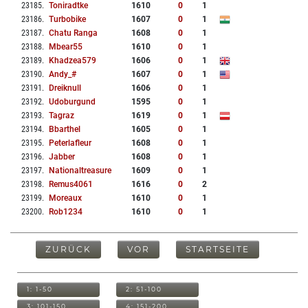
23185
.
Toniradtke
1610
0
1
23186
.
Turbobike
1607
0
1
23187
.
Chatu Ranga
1608
0
1
23188
.
Mbear55
1610
0
1
23189
.
Khadzea579
1606
0
1
23190
.
Andy_#
1607
0
1
23191
.
Dreiknull
1606
0
1
23192
.
Udoburgund
1595
0
1
23193
.
Tagraz
1619
0
1
23194
.
Bbarthel
1605
0
1
23195
.
Peterlafleur
1608
0
1
23196
.
Jabber
1608
0
1
23197
.
Nationaltreasure
1609
0
1
23198
.
Remus4061
1616
0
2
23199
.
Moreaux
1610
0
1
23200
.
Rob1234
1610
0
1
ZURÜCK
VOR
STARTSEITE
1: 1-50
2: 51-100
3: 101-150
4: 151-200