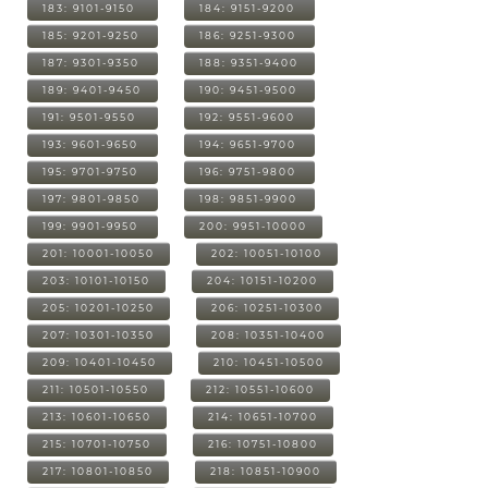
183: 9101-9150
184: 9151-9200
185: 9201-9250
186: 9251-9300
187: 9301-9350
188: 9351-9400
189: 9401-9450
190: 9451-9500
191: 9501-9550
192: 9551-9600
193: 9601-9650
194: 9651-9700
195: 9701-9750
196: 9751-9800
197: 9801-9850
198: 9851-9900
199: 9901-9950
200: 9951-10000
201: 10001-10050
202: 10051-10100
203: 10101-10150
204: 10151-10200
205: 10201-10250
206: 10251-10300
207: 10301-10350
208: 10351-10400
209: 10401-10450
210: 10451-10500
211: 10501-10550
212: 10551-10600
213: 10601-10650
214: 10651-10700
215: 10701-10750
216: 10751-10800
217: 10801-10850
218: 10851-10900