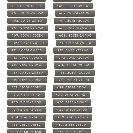
399: 19901-19950
400: 19951-20000
401: 20001-20050
402: 20051-20100
403: 20101-20150
404: 20151-20200
405: 20201-20250
406: 20251-20300
407: 20301-20350
408: 20351-20400
409: 20401-20450
410: 20451-20500
411: 20501-20550
412: 20551-20600
413: 20601-20650
414: 20651-20700
415: 20701-20750
416: 20751-20800
417: 20801-20850
418: 20851-20900
419: 20901-20950
420: 20951-21000
421: 21001-21050
422: 21051-21100
423: 21101-21150
424: 21151-21200
425: 21201-21250
426: 21251-21300
427: 21301-21350
428: 21351-21400
429: 21401-21450
430: 21451-21500
431: 21501-21550
432: 21551-21600
433: 21601-21650
434: 21651-21700