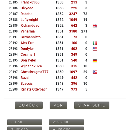
23185
.
Franck0906
1353
213
3
23186
.
Uikyodo
1353
225
3
23187
.
Robeho
1352
3247
73
23188
.
Leftywright
1352
1049
19
23189
.
Richandgac
1352
642
3
23190
.
Vsharma
1351
3180
271
23191
.
Germannisto
1351
73
0
23192
.
Alex Erre
1351
100
0
23193
.
Dontyler
1351
402
0
23194
.
Cosima_l
1351
349
0
23195
.
Don Peter
1351
540
4
23196
.
Wijnand2024
1350
315
10
23197
.
Chessissigma777
1350
1097
29
23198
.
Bazzi
1349
442
0
23199
.
Scaccis
1348
396
10
23200
.
Renate Otterbach
1347
973
5
ZURÜCK
VOR
STARTSEITE
1: 1-50
2: 51-100
3: 101-150
4: 151-200