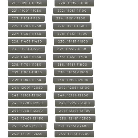
219: 10901-10950
220: 10951-11000
221: 11001-11050
222: 11051-11100
223: 11101-11150
224: 11151-11200
225: 11201-11250
226: 11251-11300
227: 11301-11350
228: 11351-11400
229: 11401-11450
230: 11451-11500
231: 11501-11550
232: 11551-11600
233: 11601-11650
234: 11651-11700
235: 11701-11750
236: 11751-11800
237: 11801-11850
238: 11851-11900
239: 11901-11950
240: 11951-12000
241: 12001-12050
242: 12051-12100
243: 12101-12150
244: 12151-12200
245: 12201-12250
246: 12251-12300
247: 12301-12350
248: 12351-12400
249: 12401-12450
250: 12451-12500
251: 12501-12550
252: 12551-12600
253: 12601-12650
254: 12651-12700