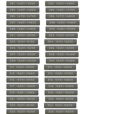
291: 14501-14550
292: 14551-14600
293: 14601-14650
294: 14651-14700
295: 14701-14750
296: 14751-14800
297: 14801-14850
298: 14851-14900
299: 14901-14950
300: 14951-15000
301: 15001-15050
302: 15051-15100
303: 15101-15150
304: 15151-15200
305: 15201-15250
306: 15251-15300
307: 15301-15350
308: 15351-15400
309: 15401-15450
310: 15451-15500
311: 15501-15550
312: 15551-15600
313: 15601-15650
314: 15651-15700
315: 15701-15750
316: 15751-15800
317: 15801-15850
318: 15851-15900
319: 15901-15950
320: 15951-16000
321: 16001-16050
322: 16051-16100
323: 16101-16150
324: 16151-16200
325: 16201-16250
326: 16251-16300