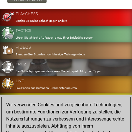
PLAYCHESS
Spielen Sie Online Schach gegen andere
TACTICS
Lösen Sie taktische Aufgaben, die zu Ihrer Spielstärke passen
VIDEOS
Stunden über Stunden hochklassiger Trainingsvideos
FRITZ
Das Schachprogramm, das wie ein Mensch spielt. Mit guten Tipps
LIVE
Live Partien aus laufenden Großmeisterturnieren
OPENINGS
Wir verwenden Cookies und vergleichbare Technologien,
Erfassen und Üben Sie Ihr Eröffnungsrepertoire
um bestimmte Funktionen zur Verfügung zu stellen, die
DATABASE
Nutzererfahrungen zu verbessern und interessengerechte
Acht Millionen starke Partien
Inhalte auszuspielen. Abhängig von ihrem
MYGAMES