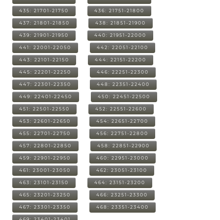
435: 21701-21750
436: 21751-21800
437: 21801-21850
438: 21851-21900
439: 21901-21950
440: 21951-22000
441: 22001-22050
442: 22051-22100
443: 22101-22150
444: 22151-22200
445: 22201-22250
446: 22251-22300
447: 22301-22350
448: 22351-22400
449: 22401-22450
450: 22451-22500
451: 22501-22550
452: 22551-22600
453: 22601-22650
454: 22651-22700
455: 22701-22750
456: 22751-22800
457: 22801-22850
458: 22851-22900
459: 22901-22950
460: 22951-23000
461: 23001-23050
462: 23051-23100
463: 23101-23150
464: 23151-23200
465: 23201-23250
466: 23251-23300
467: 23301-23350
468: 23351-23400
469: 23401-23401