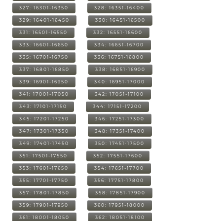
327: 16301-16350
328: 16351-16400
329: 16401-16450
330: 16451-16500
331: 16501-16550
332: 16551-16600
333: 16601-16650
334: 16651-16700
335: 16701-16750
336: 16751-16800
337: 16801-16850
338: 16851-16900
339: 16901-16950
340: 16951-17000
341: 17001-17050
342: 17051-17100
343: 17101-17150
344: 17151-17200
345: 17201-17250
346: 17251-17300
347: 17301-17350
348: 17351-17400
349: 17401-17450
350: 17451-17500
351: 17501-17550
352: 17551-17600
353: 17601-17650
354: 17651-17700
355: 17701-17750
356: 17751-17800
357: 17801-17850
358: 17851-17900
359: 17901-17950
360: 17951-18000
361: 18001-18050
362: 18051-18100