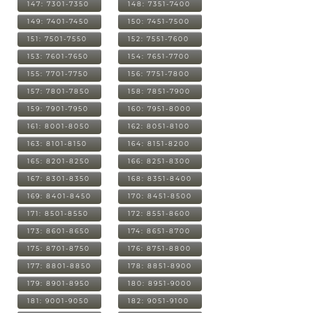
147: 7301-7350
148: 7351-7400
149: 7401-7450
150: 7451-7500
151: 7501-7550
152: 7551-7600
153: 7601-7650
154: 7651-7700
155: 7701-7750
156: 7751-7800
157: 7801-7850
158: 7851-7900
159: 7901-7950
160: 7951-8000
161: 8001-8050
162: 8051-8100
163: 8101-8150
164: 8151-8200
165: 8201-8250
166: 8251-8300
167: 8301-8350
168: 8351-8400
169: 8401-8450
170: 8451-8500
171: 8501-8550
172: 8551-8600
173: 8601-8650
174: 8651-8700
175: 8701-8750
176: 8751-8800
177: 8801-8850
178: 8851-8900
179: 8901-8950
180: 8951-9000
181: 9001-9050
182: 9051-9100