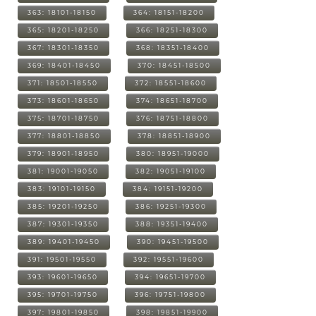
363: 18101-18150
364: 18151-18200
365: 18201-18250
366: 18251-18300
367: 18301-18350
368: 18351-18400
369: 18401-18450
370: 18451-18500
371: 18501-18550
372: 18551-18600
373: 18601-18650
374: 18651-18700
375: 18701-18750
376: 18751-18800
377: 18801-18850
378: 18851-18900
379: 18901-18950
380: 18951-19000
381: 19001-19050
382: 19051-19100
383: 19101-19150
384: 19151-19200
385: 19201-19250
386: 19251-19300
387: 19301-19350
388: 19351-19400
389: 19401-19450
390: 19451-19500
391: 19501-19550
392: 19551-19600
393: 19601-19650
394: 19651-19700
395: 19701-19750
396: 19751-19800
397: 19801-19850
398: 19851-19900