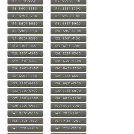
111: 5501-5550
112: 5551-5600
113: 5601-5650
114: 5651-5700
115: 5701-5750
116: 5751-5800
117: 5801-5850
118: 5851-5900
119: 5901-5950
120: 5951-6000
121: 6001-6050
122: 6051-6100
123: 6101-6150
124: 6151-6200
125: 6201-6250
126: 6251-6300
127: 6301-6350
128: 6351-6400
129: 6401-6450
130: 6451-6500
131: 6501-6550
132: 6551-6600
133: 6601-6650
134: 6651-6700
135: 6701-6750
136: 6751-6800
137: 6801-6850
138: 6851-6900
139: 6901-6950
140: 6951-7000
141: 7001-7050
142: 7051-7100
143: 7101-7150
144: 7151-7200
145: 7201-7250
146: 7251-7300