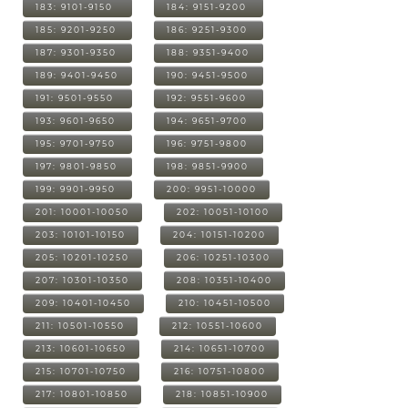
183: 9101-9150
184: 9151-9200
185: 9201-9250
186: 9251-9300
187: 9301-9350
188: 9351-9400
189: 9401-9450
190: 9451-9500
191: 9501-9550
192: 9551-9600
193: 9601-9650
194: 9651-9700
195: 9701-9750
196: 9751-9800
197: 9801-9850
198: 9851-9900
199: 9901-9950
200: 9951-10000
201: 10001-10050
202: 10051-10100
203: 10101-10150
204: 10151-10200
205: 10201-10250
206: 10251-10300
207: 10301-10350
208: 10351-10400
209: 10401-10450
210: 10451-10500
211: 10501-10550
212: 10551-10600
213: 10601-10650
214: 10651-10700
215: 10701-10750
216: 10751-10800
217: 10801-10850
218: 10851-10900