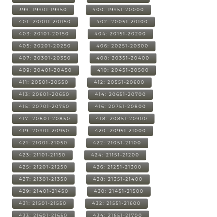
399: 19901-19950
400: 19951-20000
401: 20001-20050
402: 20051-20100
403: 20101-20150
404: 20151-20200
405: 20201-20250
406: 20251-20300
407: 20301-20350
408: 20351-20400
409: 20401-20450
410: 20451-20500
411: 20501-20550
412: 20551-20600
413: 20601-20650
414: 20651-20700
415: 20701-20750
416: 20751-20800
417: 20801-20850
418: 20851-20900
419: 20901-20950
420: 20951-21000
421: 21001-21050
422: 21051-21100
423: 21101-21150
424: 21151-21200
425: 21201-21250
426: 21251-21300
427: 21301-21350
428: 21351-21400
429: 21401-21450
430: 21451-21500
431: 21501-21550
432: 21551-21600
433: 21601-21650
434: 21651-21700