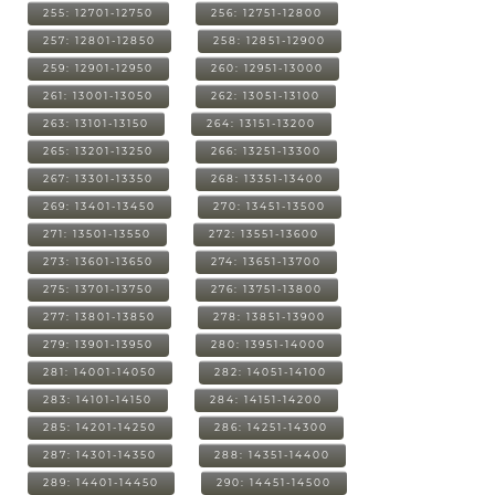
255: 12701-12750
256: 12751-12800
257: 12801-12850
258: 12851-12900
259: 12901-12950
260: 12951-13000
261: 13001-13050
262: 13051-13100
263: 13101-13150
264: 13151-13200
265: 13201-13250
266: 13251-13300
267: 13301-13350
268: 13351-13400
269: 13401-13450
270: 13451-13500
271: 13501-13550
272: 13551-13600
273: 13601-13650
274: 13651-13700
275: 13701-13750
276: 13751-13800
277: 13801-13850
278: 13851-13900
279: 13901-13950
280: 13951-14000
281: 14001-14050
282: 14051-14100
283: 14101-14150
284: 14151-14200
285: 14201-14250
286: 14251-14300
287: 14301-14350
288: 14351-14400
289: 14401-14450
290: 14451-14500