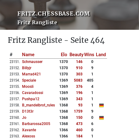
FRITZ.CHESSBASE.COM
Fritz Rangliste
Fritz Rangliste - Seite 464
#
Name
Elo
Beauty
Wins
Land
23151
.
Schmausser
1370
146
0
23152
.
Billyjr
1370
910
9
23153
.
Marrad421
1370
303
1
23154
.
Speciale
1369
5083
405
23155
.
Moosli
1369
376
4
23156
.
Cavaradossi
1369
196
1
23157
.
Pushpa12
1369
343
1
23158
.
B_mandelbrot_rules
1368
93
1
23159
.
D13t3r
1368
1759
9
23160
.
Jo
1368
150
0
23161
.
Barbarossa2005
1368
473
6
23162
.
Xavante
1366
460
0
23163
.
Alexoss
1366
184
1