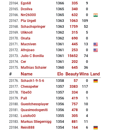
23164
.
Ego68
1366
335
9
23165
.
Dcoliva
1365
340
0
23166
.
Nrr26000
1365
632
0
23167
.
Pla Urgell
1363
1063
109
23168
.
Schachspringer
1363
1759
52
23169
.
Uliknoll
1362
315
5
23170
.
Onata
1362
690
0
23171
.
Macniven
1361
445
13
23172
.
Afrojoao
1361
253
0
23173
.
Julio C Bonilla
1361
15652
74
23174
.
Cer
1361
202
0
23175
.
Mathias Schaier
1360
645
36
#
Name
Elo
Beauty
Wins
Land
23176
.
Schach1-9-5-6
1358
57
0
23177
.
Chesspeter
1357
3383
117
23178
.
Tibe50
1357
334
0
23179
.
Pall
1356
419
1
23180
.
Guestchessplayer
1356
757
10
23181
.
Quasimodogeniti
1356
478
0
23182
.
Luisito00
1355
305
4
23183
.
Markus Stiegernigg
1354
881
11
23184
.
Reini888
1354
164
6