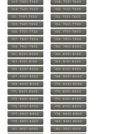
147: 7301-7350
148: 7351-7400
149: 7401-7450
150: 7451-7500
151: 7501-7550
152: 7551-7600
153: 7601-7650
154: 7651-7700
155: 7701-7750
156: 7751-7800
157: 7801-7850
158: 7851-7900
159: 7901-7950
160: 7951-8000
161: 8001-8050
162: 8051-8100
163: 8101-8150
164: 8151-8200
165: 8201-8250
166: 8251-8300
167: 8301-8350
168: 8351-8400
169: 8401-8450
170: 8451-8500
171: 8501-8550
172: 8551-8600
173: 8601-8650
174: 8651-8700
175: 8701-8750
176: 8751-8800
177: 8801-8850
178: 8851-8900
179: 8901-8950
180: 8951-9000
181: 9001-9050
182: 9051-9100