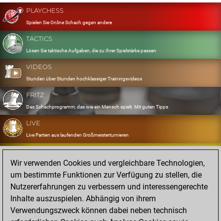
PLAYCHESS
Spielen Sie Online Schach gegen andere
TACTICS
Lösen Sie taktische Aufgaben, die zu Ihrer Spielstärke passen
VIDEOS
Stunden über Stunden hochklassiger Trainingsvideos
FRITZ
Das Schachprogramm, das wie ein Mensch spielt. Mit guten Tipps
LIVE
Live Partien aus laufenden Großmeisterturnieren
OPENINGS
Wir verwenden Cookies und vergleichbare Technologien,
Erfassen und Üben Sie Ihr Eröffnungsrepertoire
um bestimmte Funktionen zur Verfügung zu stellen, die
DATABASE
Nutzererfahrungen zu verbessern und interessengerechte
Acht Millionen starke Partien
Inhalte auszuspielen. Abhängig von ihrem
MYGAMES
Verwendungszweck können dabei neben technisch
Speichern und analysieren Sie eigene Partien in der Cloud