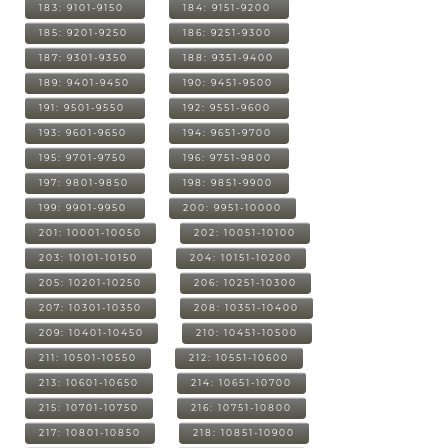
183: 9101-9150
184: 9151-9200
185: 9201-9250
186: 9251-9300
187: 9301-9350
188: 9351-9400
189: 9401-9450
190: 9451-9500
191: 9501-9550
192: 9551-9600
193: 9601-9650
194: 9651-9700
195: 9701-9750
196: 9751-9800
197: 9801-9850
198: 9851-9900
199: 9901-9950
200: 9951-10000
201: 10001-10050
202: 10051-10100
203: 10101-10150
204: 10151-10200
205: 10201-10250
206: 10251-10300
207: 10301-10350
208: 10351-10400
209: 10401-10450
210: 10451-10500
211: 10501-10550
212: 10551-10600
213: 10601-10650
214: 10651-10700
215: 10701-10750
216: 10751-10800
217: 10801-10850
218: 10851-10900