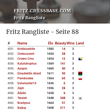
FRITZ.CHESSBASE.COM
Fritz Rangliste
Fritz Rangliste - Seite 88
#
Name
Elo
Beauty
Wins
Land
4351
.
Kristinawhite
1585
14
3
4352
.
Chelocavech
1654
28
3
4353
.
Crveno Crno
1654
12
3
4354
.
Katatstrophus
1569
141
3
4355
.
Aargon
1660
40
3
4356
.
Emadeddin Abaid
1611
50
3
4357
.
Pwndrookie
1564
65
3
4358
.
Datamaster14
1636
6
3
4359
.
Zeph
1556
28
3
4360
.
Àêàðü
1638
6
3
4361
.
Teraish
1648
348
3
4362
.
Bradypus
1664
51
3
4363
.
Bajbaj
1608
211
3