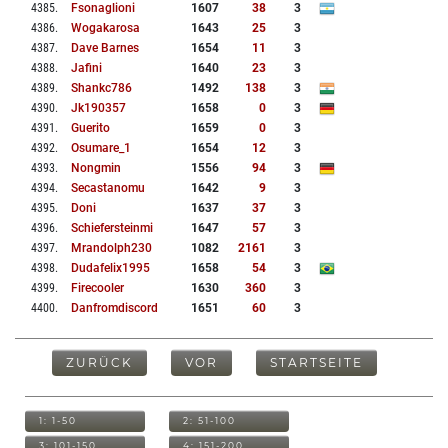
4385
.
Fsonaglioni
1607
38
3
4386
.
Wogakarosa
1643
25
3
4387
.
Dave Barnes
1654
11
3
4388
.
Jafini
1640
23
3
4389
.
Shankc786
1492
138
3
4390
.
Jk190357
1658
0
3
4391
.
Guerito
1659
0
3
4392
.
Osumare_1
1654
12
3
4393
.
Nongmin
1556
94
3
4394
.
Secastanomu
1642
9
3
4395
.
Doni
1637
37
3
4396
.
Schiefersteinmi
1647
57
3
4397
.
Mrandolph230
1082
2161
3
4398
.
Dudafelix1995
1658
54
3
4399
.
Firecooler
1630
360
3
4400
.
Danfromdiscord
1651
60
3
ZURÜCK
VOR
STARTSEITE
1: 1-50
2: 51-100
3: 101-150
4: 151-200