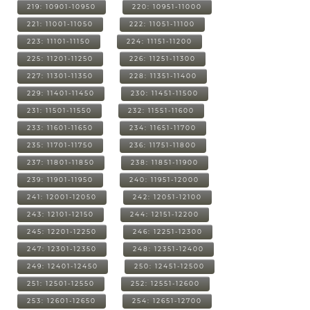
219: 10901-10950
220: 10951-11000
221: 11001-11050
222: 11051-11100
223: 11101-11150
224: 11151-11200
225: 11201-11250
226: 11251-11300
227: 11301-11350
228: 11351-11400
229: 11401-11450
230: 11451-11500
231: 11501-11550
232: 11551-11600
233: 11601-11650
234: 11651-11700
235: 11701-11750
236: 11751-11800
237: 11801-11850
238: 11851-11900
239: 11901-11950
240: 11951-12000
241: 12001-12050
242: 12051-12100
243: 12101-12150
244: 12151-12200
245: 12201-12250
246: 12251-12300
247: 12301-12350
248: 12351-12400
249: 12401-12450
250: 12451-12500
251: 12501-12550
252: 12551-12600
253: 12601-12650
254: 12651-12700