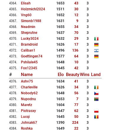
4364
.
Elisah
1653
43
3
4365
.
Holzmichl2024
1511
30
3
4366
.
Vng60
1652
12
3
4367
.
Simonb1988
1631
9
3
4368
.
Neadmin
1655
34
3
4369
.
Sheprutne
1637
70
3
4370
.
Lucky3024
1632
29
3
4371
.
Bramdroid
1626
17
3
4372
.
Caliban1
1496
136
3
4373
.
Goettingen74
1577
64
3
4374
.
Pshilale45
1648
10
3
4375
.
Fox12345
1645
42
3
#
Name
Elo
Beauty
Wins
Land
4376
.
Ashv75
1634
41
3
4377
.
Charleville
1626
34
3
4378
.
Nobody62
1648
56
3
4379
.
Nupodnu
1653
7
3
4380
.
Maretz
1604
77
3
4381
.
Piotrasxy
1647
62
3
4382
.
Lucqi
1645
50
3
4383
.
Johnak67
1390
224
3
4384
.
Roshka
1649
22
3