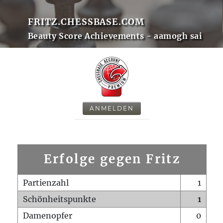
FRITZ.CHESSBASE.COM
Beauty Score Achievements - aamogh sai
ANMELDEN
Erfolge gegen Fritz
Partienzahl
1
Schönheitspunkte
1
Damenopfer
0