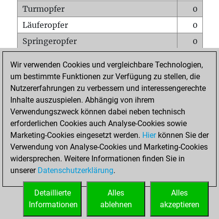
Turmopfer
0
Läuferopfer
0
Springeropfer
0
Bauernopfer
0
Wir verwenden Cookies und vergleichbare Technologien,
Matt auf vollem Brett
0
um bestimmte Funktionen zur Verfügung zu stellen, die
Nutzererfahrungen zu verbessern und interessengerechte
Bauer setzt Matt
0
Inhalte auszuspielen. Abhängig von ihrem
Erstickte Matts
0
Verwendungszweck können dabei neben technisch
Unterverwandlungen
0
erforderlichen Cookies auch Analyse-Cookies sowie
Marketing-Cookies eingesetzt werden.
Hier
können Sie der
Türme auf der siebten
0
Verwendung von Analyse-Cookies und Marketing-Cookies
widersprechen. Weitere Informationen finden Sie in
unserer
Datenschutzerklärung
.
STARTSEITE
Detaillierte
Alles
Alles
Informationen
ablehnen
akzeptieren