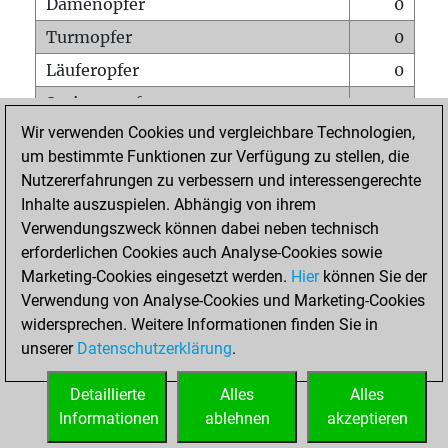
Damenopfer
0
Turmopfer
0
Läuferopfer
0
Springeropfer
0
Wir verwenden Cookies und vergleichbare Technologien,
Bauernopfer
0
um bestimmte Funktionen zur Verfügung zu stellen, die
Matt auf vollem Brett
0
Nutzererfahrungen zu verbessern und interessengerechte
Bauer setzt Matt
0
Inhalte auszuspielen. Abhängig von ihrem
Verwendungszweck können dabei neben technisch
Erstickte Matts
0
erforderlichen Cookies auch Analyse-Cookies sowie
Unterverwandlungen
0
Marketing-Cookies eingesetzt werden.
Hier
können Sie der
Verwendung von Analyse-Cookies und Marketing-Cookies
Türme auf der siebten
0
widersprechen. Weitere Informationen finden Sie in
unserer
Datenschutzerklärung
.
STARTSEITE
Detaillierte
Alles
Alles
Informationen
ablehnen
akzeptieren