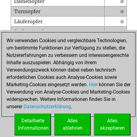
Damenopfer
0
Turmopfer
0
Läuferopfer
0
Springeropfer
0
Wir verwenden Cookies und vergleichbare Technologien,
Bauernopfer
0
um bestimmte Funktionen zur Verfügung zu stellen, die
Matt auf vollem Brett
0
Nutzererfahrungen zu verbessern und interessengerechte
Bauer setzt Matt
0
Inhalte auszuspielen. Abhängig von ihrem
Verwendungszweck können dabei neben technisch
Erstickte Matts
0
erforderlichen Cookies auch Analyse-Cookies sowie
Unterverwandlungen
0
Marketing-Cookies eingesetzt werden.
Hier
können Sie der
Verwendung von Analyse-Cookies und Marketing-Cookies
Türme auf der siebten
0
widersprechen. Weitere Informationen finden Sie in
unserer
Datenschutzerklärung
.
STARTSEITE
Detaillierte
Alles
Alles
Informationen
ablehnen
akzeptieren