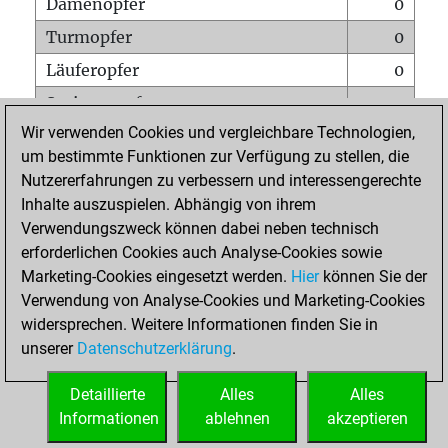
Damenopfer
0
Turmopfer
0
Läuferopfer
0
Springeropfer
0
Wir verwenden Cookies und vergleichbare Technologien,
Bauernopfer
1
um bestimmte Funktionen zur Verfügung zu stellen, die
Matt auf vollem Brett
0
Nutzererfahrungen zu verbessern und interessengerechte
Bauer setzt Matt
0
Inhalte auszuspielen. Abhängig von ihrem
Verwendungszweck können dabei neben technisch
Erstickte Matts
0
erforderlichen Cookies auch Analyse-Cookies sowie
Unterverwandlungen
0
Marketing-Cookies eingesetzt werden.
Hier
können Sie der
Verwendung von Analyse-Cookies und Marketing-Cookies
Türme auf der siebten
0
widersprechen. Weitere Informationen finden Sie in
unserer
Datenschutzerklärung
.
STARTSEITE
Detaillierte
Alles
Alles
Informationen
ablehnen
akzeptieren