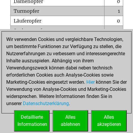
Damenopfer
0
Turmopfer
1
Läuferopfer
0
Springeropfer
1
Wir verwenden Cookies und vergleichbare Technologien,
Bauernopfer
1
um bestimmte Funktionen zur Verfügung zu stellen, die
Matt auf vollem Brett
0
Nutzererfahrungen zu verbessern und interessengerechte
Bauer setzt Matt
0
Inhalte auszuspielen. Abhängig von ihrem
Verwendungszweck können dabei neben technisch
Erstickte Matts
0
erforderlichen Cookies auch Analyse-Cookies sowie
Unterverwandlungen
0
Marketing-Cookies eingesetzt werden.
Hier
können Sie der
Verwendung von Analyse-Cookies und Marketing-Cookies
Türme auf der siebten
0
widersprechen. Weitere Informationen finden Sie in
unserer
Datenschutzerklärung
.
STARTSEITE
Detaillierte
Alles
Alles
Informationen
ablehnen
akzeptieren