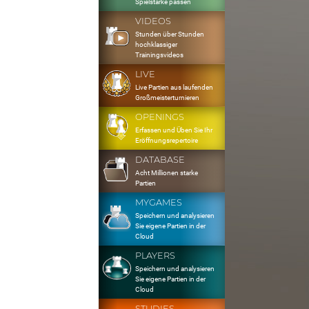
Spielstärke passen
VIDEOS
Stunden über Stunden
hochklassiger
Trainingsvideos
LIVE
Live Partien aus laufenden
Großmeisterturnieren
OPENINGS
Erfassen und Üben Sie Ihr
Eröffnungsrepertoire
DATABASE
Acht Millionen starke
Partien
MYGAMES
Speichern und analysieren
Sie eigene Partien in der
Cloud
PLAYERS
Speichern und analysieren
Sie eigene Partien in der
Cloud
STUDIES