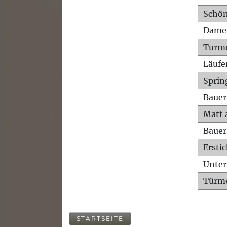
Schön
Dame
Turm
Läufe
Sprin
Bauer
Matt 
Bauer
Ersti
Unte
Türme
STARTSEITE