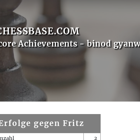
CHESSBASE.COM
core Achievements - binod gyanw
Erfolge gegen Fritz
enzahl
2