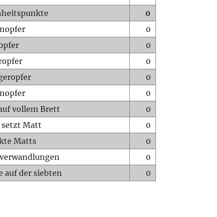
heitspunkte
0
nopfer
0
opfer
0
ropfer
0
geropfer
0
nopfer
0
auf vollem Brett
0
 setzt Matt
0
ckte Matts
0
rverwandlungen
0
 auf der siebten
0