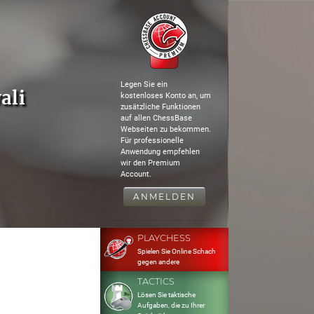
Legen Sie ein
ali
kostenloses Konto an, um
zusätzliche Funktionen
auf allen ChessBase
Webseiten zu bekommen.
Für professionelle
Anwendung empfehlen
wir den Premium
Account.
ANMELDEN
PLAYCHESS
Spielen Sie Online Schach
gegen andere
TACTICS
Lösen Sie taktische
Aufgaben, die zu Ihrer