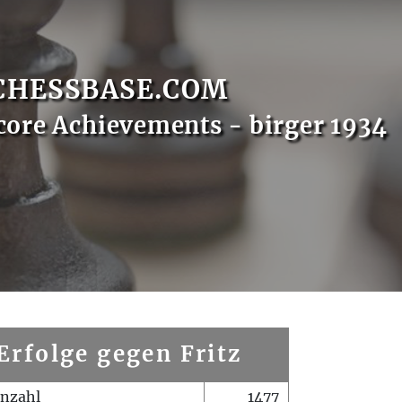
CHESSBASE.COM
core Achievements - birger 1934
Erfolge gegen Fritz
enzahl
1477