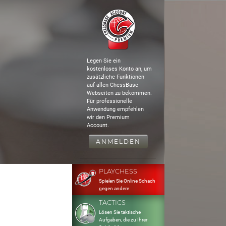
Legen Sie ein
kostenloses Konto an, um
zusätzliche Funktionen
auf allen ChessBase
Webseiten zu bekommen.
Für professionelle
Anwendung empfehlen
wir den Premium
Account.
ANMELDEN
PLAYCHESS
Spielen Sie Online Schach
gegen andere
TACTICS
Lösen Sie taktische
Aufgaben, die zu Ihrer