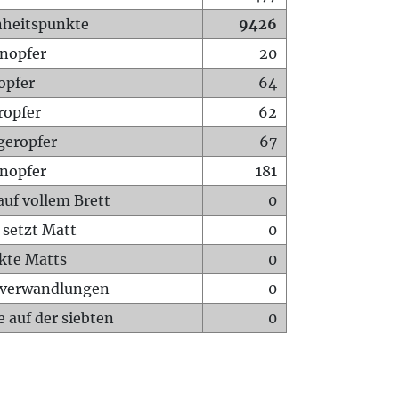
heitspunkte
9426
nopfer
20
opfer
64
ropfer
62
geropfer
67
nopfer
181
auf vollem Brett
0
 setzt Matt
0
ckte Matts
0
rverwandlungen
0
 auf der siebten
0