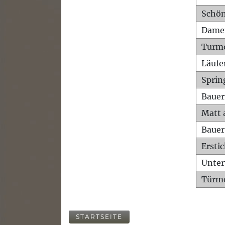
Schön
Dame
Turm
Läufe
Sprin
Bauer
Matt 
Bauer
Ersti
Unte
Türme
STARTSEITE