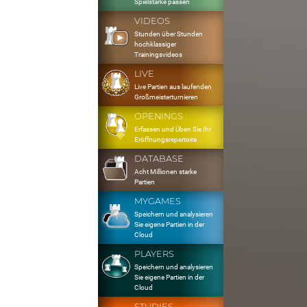
Spielstärke passen
VIDEOS
Stunden über Stunden
hochklassiger
Trainingsvideos
LIVE
Live Partien aus laufenden
Großmeisterturnieren
OPENINGS
Erfassen und Üben Sie Ihr
Eröffnungsrepertoire
DATABASE
Acht Millionen starke
Partien
MYGAMES
Speichern und analysieren
Sie eigene Partien in der
Cloud
PLAYERS
Speichern und analysieren
Sie eigene Partien in der
Cloud
STUDIES