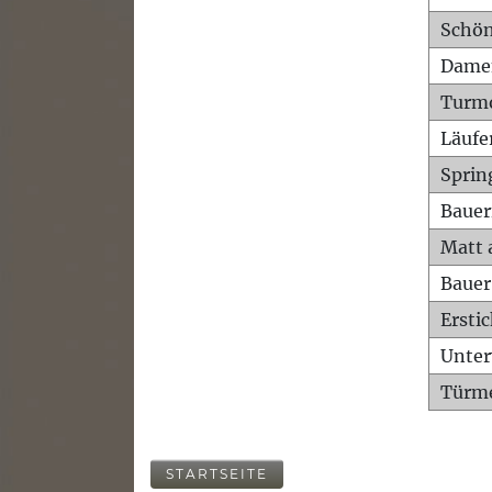
Schön
Dame
Turm
Läufe
Sprin
Bauer
Matt 
Bauer
Ersti
Unte
Türme
STARTSEITE