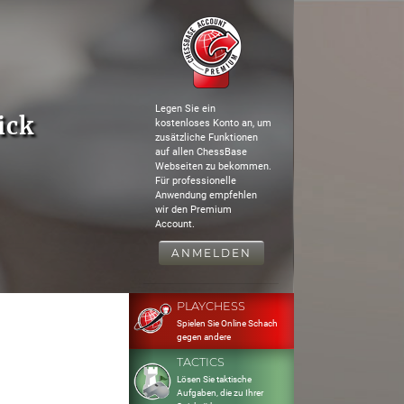
Legen Sie ein
ick
kostenloses Konto an, um
zusätzliche Funktionen
auf allen ChessBase
Webseiten zu bekommen.
Für professionelle
Anwendung empfehlen
wir den Premium
Account.
ANMELDEN
PLAYCHESS
Spielen Sie Online Schach
gegen andere
TACTICS
Lösen Sie taktische
Aufgaben, die zu Ihrer