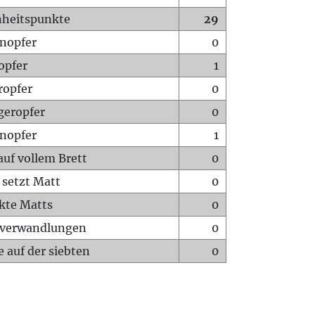
heitspunkte
29
nopfer
0
opfer
1
ropfer
0
geropfer
0
nopfer
1
auf vollem Brett
0
 setzt Matt
0
ckte Matts
0
rverwandlungen
0
 auf der siebten
0