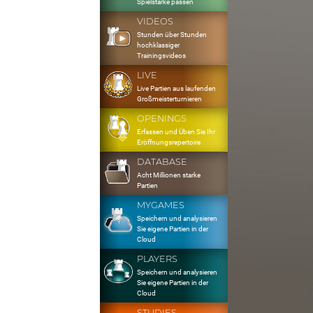
Spielstärke passen
VIDEOS
Stunden über Stunden
hochklassiger
Trainingsvideos
LIVE
Live Partien aus laufenden
Großmeisterturnieren
OPENINGS
Erfassen und Üben Sie Ihr
Eröffnungsrepertoire
DATABASE
Acht Millionen starke
Partien
MYGAMES
Speichern und analysieren
Sie eigene Partien in der
Cloud
PLAYERS
Speichern und analysieren
Sie eigene Partien in der
Cloud
STUDIES