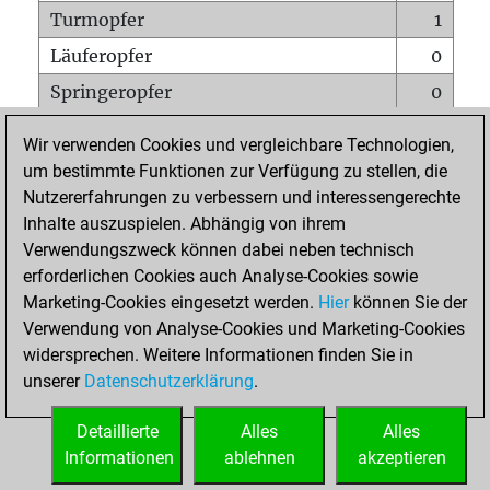
Turmopfer
1
Läuferopfer
0
Springeropfer
0
Bauernopfer
0
Wir verwenden Cookies und vergleichbare Technologien,
Matt auf vollem Brett
0
um bestimmte Funktionen zur Verfügung zu stellen, die
Nutzererfahrungen zu verbessern und interessengerechte
Bauer setzt Matt
0
Inhalte auszuspielen. Abhängig von ihrem
Erstickte Matts
0
Verwendungszweck können dabei neben technisch
Unterverwandlungen
0
erforderlichen Cookies auch Analyse-Cookies sowie
Marketing-Cookies eingesetzt werden.
Hier
können Sie der
Türme auf der siebten
0
Verwendung von Analyse-Cookies und Marketing-Cookies
widersprechen. Weitere Informationen finden Sie in
unserer
Datenschutzerklärung
.
STARTSEITE
Detaillierte
Alles
Alles
Informationen
ablehnen
akzeptieren