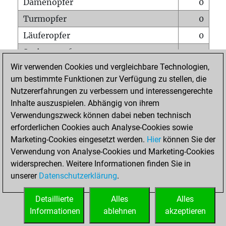
Damenopfer
0
Turmopfer
0
Läuferopfer
0
Springeropfer
0
Wir verwenden Cookies und vergleichbare Technologien,
Bauernopfer
0
um bestimmte Funktionen zur Verfügung zu stellen, die
Matt auf vollem Brett
0
Nutzererfahrungen zu verbessern und interessengerechte
Bauer setzt Matt
0
Inhalte auszuspielen. Abhängig von ihrem
Verwendungszweck können dabei neben technisch
Erstickte Matts
0
erforderlichen Cookies auch Analyse-Cookies sowie
Unterverwandlungen
0
Marketing-Cookies eingesetzt werden.
Hier
können Sie der
Verwendung von Analyse-Cookies und Marketing-Cookies
Türme auf der siebten
0
widersprechen. Weitere Informationen finden Sie in
unserer
Datenschutzerklärung
.
STARTSEITE
Detaillierte
Alles
Alles
Informationen
ablehnen
akzeptieren