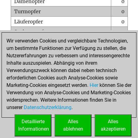
Damenopfer
0
Turmopfer
0
Läuferopfer
0
Springeropfer
0
Wir verwenden Cookies und vergleichbare Technologien,
Bauernopfer
0
um bestimmte Funktionen zur Verfügung zu stellen, die
Matt auf vollem Brett
0
Nutzererfahrungen zu verbessern und interessengerechte
Bauer setzt Matt
0
Inhalte auszuspielen. Abhängig von ihrem
Verwendungszweck können dabei neben technisch
Erstickte Matts
0
erforderlichen Cookies auch Analyse-Cookies sowie
Unterverwandlungen
0
Marketing-Cookies eingesetzt werden.
Hier
können Sie der
Verwendung von Analyse-Cookies und Marketing-Cookies
Türme auf der siebten
0
widersprechen. Weitere Informationen finden Sie in
unserer
Datenschutzerklärung
.
STARTSEITE
Detaillierte
Alles
Alles
Informationen
ablehnen
akzeptieren