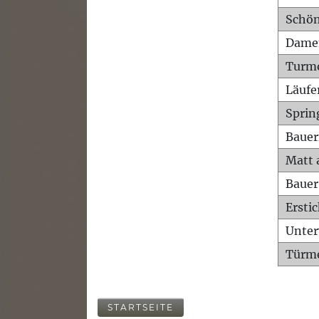
Schön
Dame
Turm
Läufe
Sprin
Bauer
Matt 
Bauer
Ersti
Unte
Türme
STARTSEITE