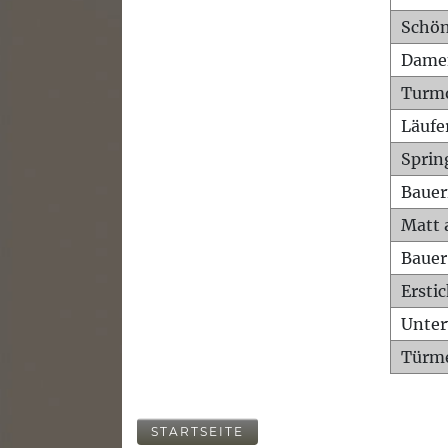
Schön
Dame
Turm
Läufe
Sprin
Bauer
Matt 
Bauer
Ersti
Unte
Türme
STARTSEITE