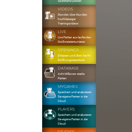
Spielstärke passen
VIDEOS
Stunden über Stunden
hochklassiger
Trainingsvideos
LIVE
Live Partien aus laufenden
Großmeisterturnieren
OPENINGS
Erfassen und Üben Sie Ihr
Eröffnungsrepertoire
DATABASE
Acht Millionen starke
Partien
MYGAMES
Speichern und analysieren
Sie eigene Partien in der
Cloud
PLAYERS
Speichern und analysieren
Sie eigene Partien in der
Cloud
STUDIES