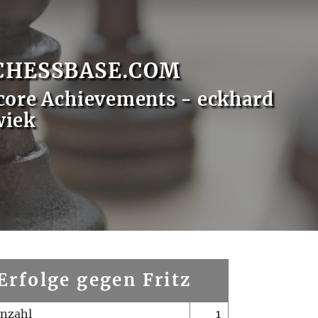
CHESSBASE.COM
core Achievements - eckhard
wiek
Erfolge gegen Fritz
enzahl
1