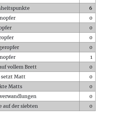
heitspunkte
6
nopfer
0
opfer
0
ropfer
0
geropfer
0
nopfer
1
auf vollem Brett
0
 setzt Matt
0
ckte Matts
0
rverwandlungen
0
 auf der siebten
0