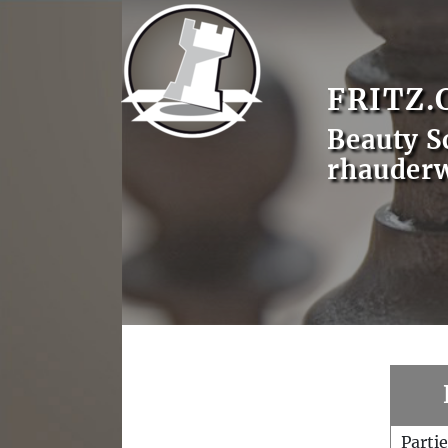
FRITZ.
Beauty S
rhauder
Parti