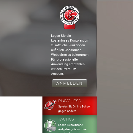
Legen Sie ein
kostenloses Konto an, um
zusätzliche Funktionen
auf allen ChessBase
Webseiten zu bekommen.
Für professionelle
Anwendung empfehlen
wir den Premium
Account.
ANMELDEN
PLAYCHESS
Spielen Sie Online Schach
gegen andere
TACTICS
Lösen Sie taktische
Aufgaben, die zu Ihrer