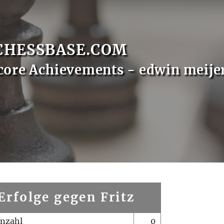
CHESSBASE.COM
core Achievements - edwin meije
Erfolge gegen Fritz
enzahl
0