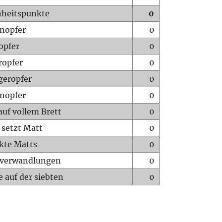
heitspunkte
0
nopfer
0
opfer
0
ropfer
0
geropfer
0
nopfer
0
auf vollem Brett
0
 setzt Matt
0
ckte Matts
0
rverwandlungen
0
 auf der siebten
0