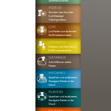
Spielstärke passen
VIDEOS
Stunden über Stunden
hochklassiger
Trainingsvideos
LIVE
Live Partien aus laufenden
Großmeisterturnieren
OPENINGS
Erfassen und Üben Sie Ihr
Eröffnungsrepertoire
DATABASE
Acht Millionen starke
Partien
MYGAMES
Speichern und analysieren
Sie eigene Partien in der
Cloud
PLAYERS
Speichern und analysieren
Sie eigene Partien in der
Cloud
STUDIES