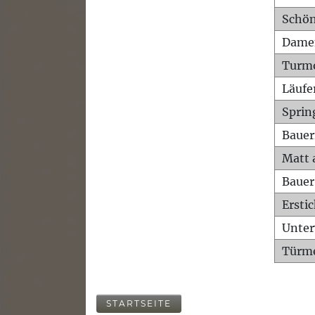
Schön
Dame
Turm
Läufe
Sprin
Bauer
Matt 
Bauer
Ersti
Unte
Türme
STARTSEITE