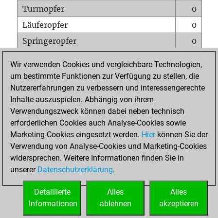
Turmopfer
0
Läuferopfer
0
Springeropfer
0
Bauernopfer
0
Wir verwenden Cookies und vergleichbare Technologien,
Matt auf vollem Brett
0
um bestimmte Funktionen zur Verfügung zu stellen, die
Nutzererfahrungen zu verbessern und interessengerechte
Bauer setzt Matt
0
Inhalte auszuspielen. Abhängig von ihrem
Erstickte Matts
0
Verwendungszweck können dabei neben technisch
Unterverwandlungen
0
erforderlichen Cookies auch Analyse-Cookies sowie
Marketing-Cookies eingesetzt werden.
Hier
können Sie der
Türme auf der siebten
0
Verwendung von Analyse-Cookies und Marketing-Cookies
widersprechen. Weitere Informationen finden Sie in
unserer
Datenschutzerklärung
.
STARTSEITE
Detaillierte
Alles
Alles
Informationen
ablehnen
akzeptieren