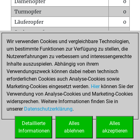
Damenopfer
0
Turmopfer
0
Läuferopfer
0
Springeropfer
1
Wir verwenden Cookies und vergleichbare Technologien,
Bauernopfer
1
um bestimmte Funktionen zur Verfügung zu stellen, die
Matt auf vollem Brett
0
Nutzererfahrungen zu verbessern und interessengerechte
Bauer setzt Matt
0
Inhalte auszuspielen. Abhängig von ihrem
Verwendungszweck können dabei neben technisch
Erstickte Matts
0
erforderlichen Cookies auch Analyse-Cookies sowie
Unterverwandlungen
0
Marketing-Cookies eingesetzt werden.
Hier
können Sie der
Verwendung von Analyse-Cookies und Marketing-Cookies
Türme auf der siebten
0
widersprechen. Weitere Informationen finden Sie in
unserer
Datenschutzerklärung
.
STARTSEITE
Detaillierte
Alles
Alles
Informationen
ablehnen
akzeptieren