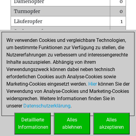
Damenopfer
0
Turmopfer
0
Läuferopfer
1
Springeropfer
0
Wir verwenden Cookies und vergleichbare Technologien,
Bauernopfer
0
um bestimmte Funktionen zur Verfügung zu stellen, die
Matt auf vollem Brett
0
Nutzererfahrungen zu verbessern und interessengerechte
Bauer setzt Matt
0
Inhalte auszuspielen. Abhängig von ihrem
Verwendungszweck können dabei neben technisch
Erstickte Matts
0
erforderlichen Cookies auch Analyse-Cookies sowie
Unterverwandlungen
0
Marketing-Cookies eingesetzt werden.
Hier
können Sie der
Verwendung von Analyse-Cookies und Marketing-Cookies
Türme auf der siebten
0
widersprechen. Weitere Informationen finden Sie in
unserer
Datenschutzerklärung
.
STARTSEITE
Detaillierte
Alles
Alles
Informationen
ablehnen
akzeptieren