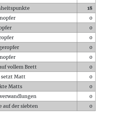
heitspunkte
18
nopfer
0
opfer
0
ropfer
0
geropfer
0
nopfer
0
auf vollem Brett
0
 setzt Matt
0
ckte Matts
0
rverwandlungen
0
 auf der siebten
0