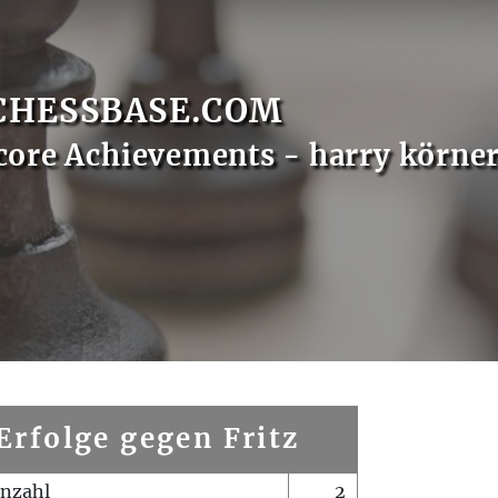
CHESSBASE.COM
core Achievements - harry körne
Erfolge gegen Fritz
enzahl
2