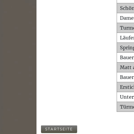
Schön
Dame
Turm
Läufe
Sprin
Bauer
Matt 
Bauer
Ersti
Unte
Türme
STARTSEITE