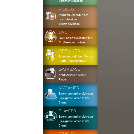
Spielstärke passen
VIDEOS
Stunden über Stunden
hochklassiger
Trainingsvideos
LIVE
Live Partien aus laufenden
Großmeisterturnieren
OPENINGS
Erfassen und Üben Sie Ihr
Eröffnungsrepertoire
DATABASE
Acht Millionen starke
Partien
MYGAMES
Speichern und analysieren
Sie eigene Partien in der
Cloud
PLAYERS
Speichern und analysieren
Sie eigene Partien in der
Cloud
STUDIES