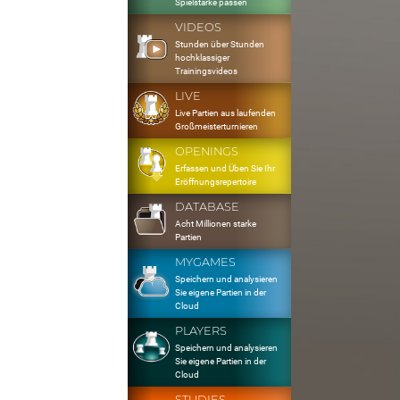
Spielstärke passen
VIDEOS
Stunden über Stunden
hochklassiger
Trainingsvideos
LIVE
Live Partien aus laufenden
Großmeisterturnieren
OPENINGS
Erfassen und Üben Sie Ihr
Eröffnungsrepertoire
DATABASE
Acht Millionen starke
Partien
MYGAMES
Speichern und analysieren
Sie eigene Partien in der
Cloud
PLAYERS
Speichern und analysieren
Sie eigene Partien in der
Cloud
STUDIES