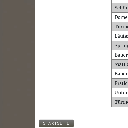
Schön
Dame
Turm
Läufe
Sprin
Bauer
Matt 
Bauer
Ersti
Unte
Türme
STARTSEITE