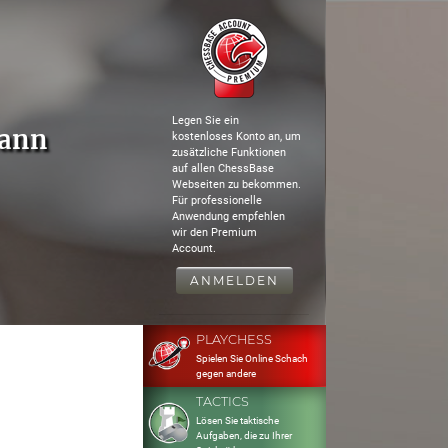
Legen Sie ein
mann
kostenloses Konto an, um
zusätzliche Funktionen
auf allen ChessBase
Webseiten zu bekommen.
Für professionelle
Anwendung empfehlen
wir den Premium
Account.
ANMELDEN
PLAYCHESS
Spielen Sie Online Schach
gegen andere
TACTICS
Lösen Sie taktische
Aufgaben, die zu Ihrer