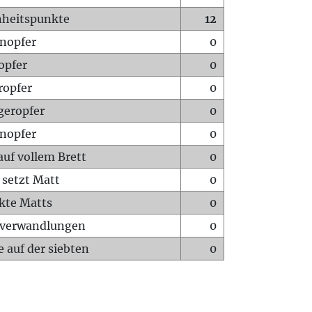
heitspunkte
12
nopfer
0
opfer
0
ropfer
0
geropfer
0
nopfer
0
auf vollem Brett
0
 setzt Matt
0
ckte Matts
0
rverwandlungen
0
 auf der siebten
0