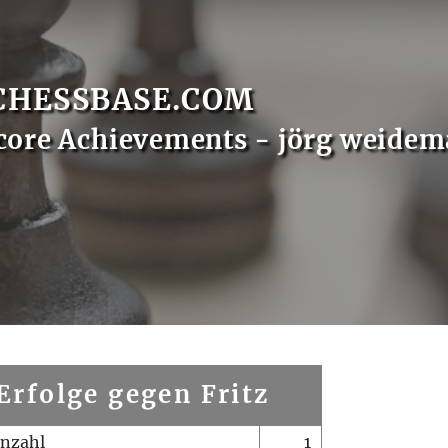
CHESSBASE.COM
core Achievements - jörg weide
Erfolge gegen Fritz
enzahl
1