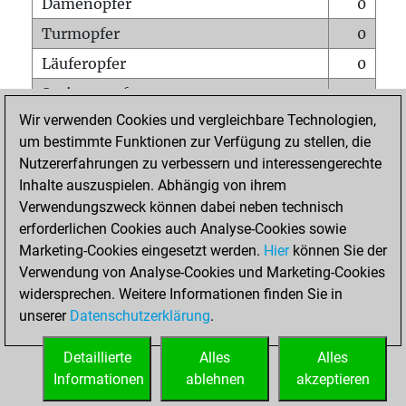
Damenopfer
0
Turmopfer
0
Läuferopfer
0
Springeropfer
0
Wir verwenden Cookies und vergleichbare Technologien,
Bauernopfer
0
um bestimmte Funktionen zur Verfügung zu stellen, die
Matt auf vollem Brett
0
Nutzererfahrungen zu verbessern und interessengerechte
Bauer setzt Matt
0
Inhalte auszuspielen. Abhängig von ihrem
Verwendungszweck können dabei neben technisch
Erstickte Matts
0
erforderlichen Cookies auch Analyse-Cookies sowie
Unterverwandlungen
0
Marketing-Cookies eingesetzt werden.
Hier
können Sie der
Verwendung von Analyse-Cookies und Marketing-Cookies
Türme auf der siebten
0
widersprechen. Weitere Informationen finden Sie in
unserer
Datenschutzerklärung
.
STARTSEITE
Detaillierte
Alles
Alles
Informationen
ablehnen
akzeptieren