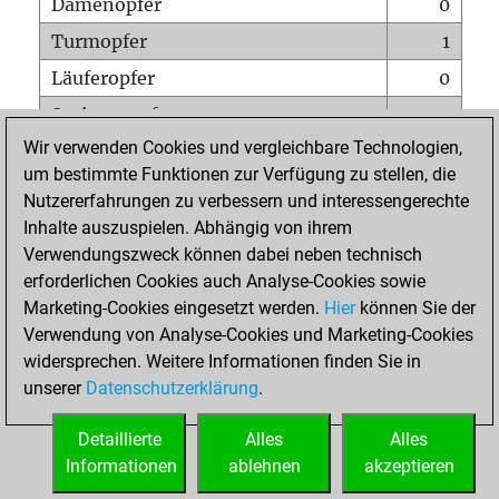
Damenopfer
0
Turmopfer
1
Läuferopfer
0
Springeropfer
0
Wir verwenden Cookies und vergleichbare Technologien,
Bauernopfer
0
um bestimmte Funktionen zur Verfügung zu stellen, die
Matt auf vollem Brett
0
Nutzererfahrungen zu verbessern und interessengerechte
Bauer setzt Matt
0
Inhalte auszuspielen. Abhängig von ihrem
Verwendungszweck können dabei neben technisch
Erstickte Matts
0
erforderlichen Cookies auch Analyse-Cookies sowie
Unterverwandlungen
0
Marketing-Cookies eingesetzt werden.
Hier
können Sie der
Verwendung von Analyse-Cookies und Marketing-Cookies
Türme auf der siebten
0
widersprechen. Weitere Informationen finden Sie in
unserer
Datenschutzerklärung
.
STARTSEITE
Detaillierte
Alles
Alles
Informationen
ablehnen
akzeptieren