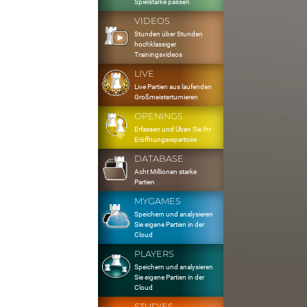
Spielstärke passen
VIDEOS
Stunden über Stunden
hochklassiger
Trainingsvideos
LIVE
Live Partien aus laufenden
Großmeisterturnieren
OPENINGS
Erfassen und Üben Sie Ihr
Eröffnungsrepertoire
DATABASE
Acht Millionen starke
Partien
MYGAMES
Speichern und analysieren
Sie eigene Partien in der
Cloud
PLAYERS
Speichern und analysieren
Sie eigene Partien in der
Cloud
STUDIES