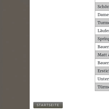
Schön
Dame
Turm
Läufe
Sprin
Bauer
Matt 
Bauer
Ersti
Unte
Türme
STARTSEITE