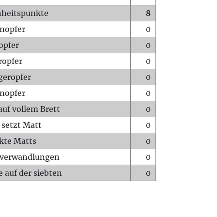
heitspunkte
8
nopfer
0
opfer
0
ropfer
0
geropfer
0
nopfer
0
auf vollem Brett
0
 setzt Matt
0
ckte Matts
0
rverwandlungen
0
 auf der siebten
0