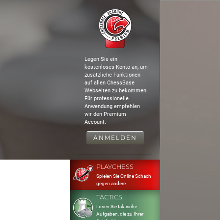
Legen Sie ein
kostenloses Konto an, um
zusätzliche Funktionen
auf allen ChessBase
Webseiten zu bekommen.
Für professionelle
Anwendung empfehlen
wir den Premium
Account.
ANMELDEN
PLAYCHESS
Spielen Sie Online Schach
gegen andere
TACTICS
Lösen Sie taktische
Aufgaben, die zu Ihrer