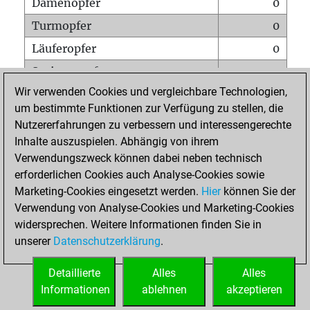
Damenopfer
0
Turmopfer
0
Läuferopfer
0
Springeropfer
0
Wir verwenden Cookies und vergleichbare Technologien,
Bauernopfer
1362
um bestimmte Funktionen zur Verfügung zu stellen, die
Matt auf vollem Brett
0
Nutzererfahrungen zu verbessern und interessengerechte
Bauer setzt Matt
0
Inhalte auszuspielen. Abhängig von ihrem
Verwendungszweck können dabei neben technisch
Erstickte Matts
0
erforderlichen Cookies auch Analyse-Cookies sowie
Unterverwandlungen
0
Marketing-Cookies eingesetzt werden.
Hier
können Sie der
Verwendung von Analyse-Cookies und Marketing-Cookies
Türme auf der siebten
0
widersprechen. Weitere Informationen finden Sie in
unserer
Datenschutzerklärung
.
STARTSEITE
Detaillierte
Alles
Alles
Informationen
ablehnen
akzeptieren