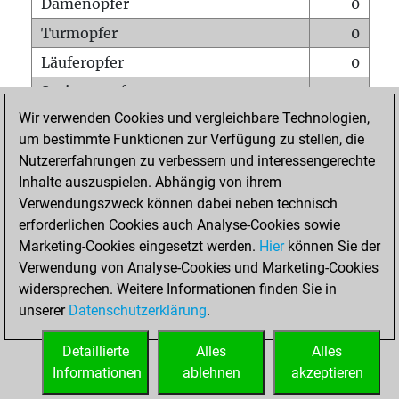
Damenopfer
0
Turmopfer
0
Läuferopfer
0
Springeropfer
0
Wir verwenden Cookies und vergleichbare Technologien,
Bauernopfer
0
um bestimmte Funktionen zur Verfügung zu stellen, die
Matt auf vollem Brett
0
Nutzererfahrungen zu verbessern und interessengerechte
Bauer setzt Matt
0
Inhalte auszuspielen. Abhängig von ihrem
Verwendungszweck können dabei neben technisch
Erstickte Matts
0
erforderlichen Cookies auch Analyse-Cookies sowie
Unterverwandlungen
0
Marketing-Cookies eingesetzt werden.
Hier
können Sie der
Verwendung von Analyse-Cookies und Marketing-Cookies
Türme auf der siebten
0
widersprechen. Weitere Informationen finden Sie in
unserer
Datenschutzerklärung
.
STARTSEITE
Detaillierte
Alles
Alles
Informationen
ablehnen
akzeptieren