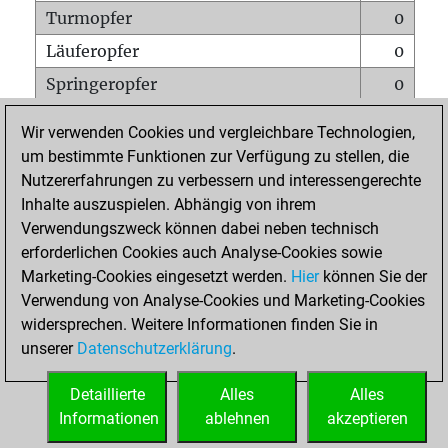
Turmopfer
0
Läuferopfer
0
Springeropfer
0
Bauernopfer
0
Wir verwenden Cookies und vergleichbare Technologien,
Matt auf vollem Brett
0
um bestimmte Funktionen zur Verfügung zu stellen, die
Nutzererfahrungen zu verbessern und interessengerechte
Bauer setzt Matt
0
Inhalte auszuspielen. Abhängig von ihrem
Erstickte Matts
0
Verwendungszweck können dabei neben technisch
Unterverwandlungen
0
erforderlichen Cookies auch Analyse-Cookies sowie
Marketing-Cookies eingesetzt werden.
Hier
können Sie der
Türme auf der siebten
0
Verwendung von Analyse-Cookies und Marketing-Cookies
widersprechen. Weitere Informationen finden Sie in
unserer
Datenschutzerklärung
.
STARTSEITE
Detaillierte
Alles
Alles
Informationen
ablehnen
akzeptieren