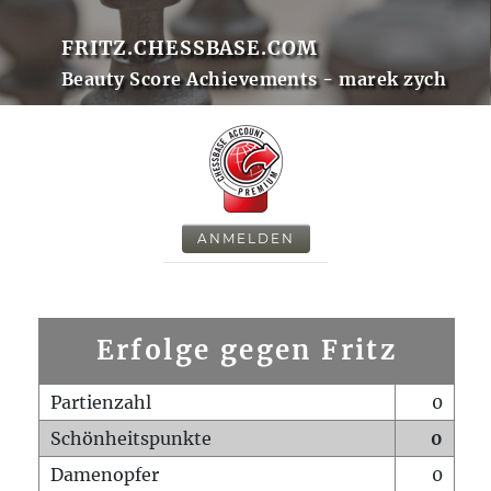
FRITZ.CHESSBASE.COM
Beauty Score Achievements - marek zych
ANMELDEN
Erfolge gegen Fritz
Partienzahl
0
Schönheitspunkte
0
Damenopfer
0