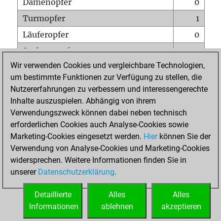
Damenopfer
0
Turmopfer
1
Läuferopfer
0
Springeropfer
0
Wir verwenden Cookies und vergleichbare Technologien,
Bauernopfer
1
um bestimmte Funktionen zur Verfügung zu stellen, die
Matt auf vollem Brett
0
Nutzererfahrungen zu verbessern und interessengerechte
Bauer setzt Matt
0
Inhalte auszuspielen. Abhängig von ihrem
Verwendungszweck können dabei neben technisch
Erstickte Matts
0
erforderlichen Cookies auch Analyse-Cookies sowie
Unterverwandlungen
0
Marketing-Cookies eingesetzt werden.
Hier
können Sie der
Verwendung von Analyse-Cookies und Marketing-Cookies
Türme auf der siebten
0
widersprechen. Weitere Informationen finden Sie in
unserer
Datenschutzerklärung
.
STARTSEITE
Detaillierte
Alles
Alles
Informationen
ablehnen
akzeptieren