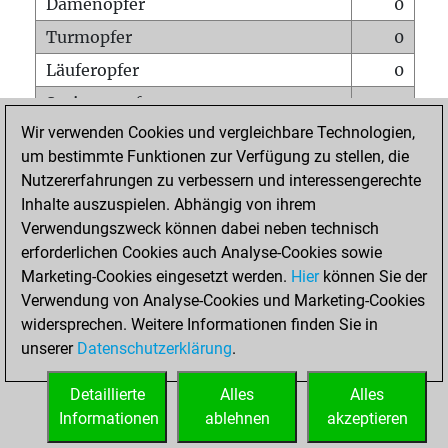
Damenopfer
0
Turmopfer
0
Läuferopfer
0
Springeropfer
0
Wir verwenden Cookies und vergleichbare Technologien,
Bauernopfer
1
um bestimmte Funktionen zur Verfügung zu stellen, die
Matt auf vollem Brett
0
Nutzererfahrungen zu verbessern und interessengerechte
Bauer setzt Matt
0
Inhalte auszuspielen. Abhängig von ihrem
Verwendungszweck können dabei neben technisch
Erstickte Matts
0
erforderlichen Cookies auch Analyse-Cookies sowie
Unterverwandlungen
0
Marketing-Cookies eingesetzt werden.
Hier
können Sie der
Verwendung von Analyse-Cookies und Marketing-Cookies
Türme auf der siebten
0
widersprechen. Weitere Informationen finden Sie in
unserer
Datenschutzerklärung
.
STARTSEITE
Detaillierte
Alles
Alles
Informationen
ablehnen
akzeptieren