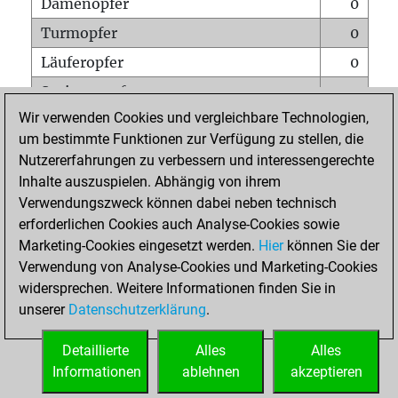
Damenopfer
0
Turmopfer
0
Läuferopfer
0
Springeropfer
0
Wir verwenden Cookies und vergleichbare Technologien,
Bauernopfer
0
um bestimmte Funktionen zur Verfügung zu stellen, die
Matt auf vollem Brett
0
Nutzererfahrungen zu verbessern und interessengerechte
Bauer setzt Matt
0
Inhalte auszuspielen. Abhängig von ihrem
Verwendungszweck können dabei neben technisch
Erstickte Matts
0
erforderlichen Cookies auch Analyse-Cookies sowie
Unterverwandlungen
0
Marketing-Cookies eingesetzt werden.
Hier
können Sie der
Verwendung von Analyse-Cookies und Marketing-Cookies
Türme auf der siebten
0
widersprechen. Weitere Informationen finden Sie in
unserer
Datenschutzerklärung
.
STARTSEITE
Detaillierte
Alles
Alles
Informationen
ablehnen
akzeptieren