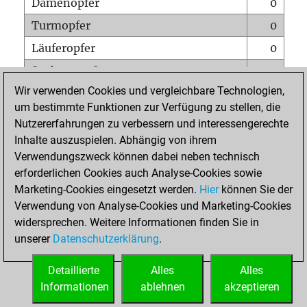
Damenopfer
0
Turmopfer
0
Läuferopfer
0
Springeropfer
0
Wir verwenden Cookies und vergleichbare Technologien,
Bauernopfer
0
um bestimmte Funktionen zur Verfügung zu stellen, die
Matt auf vollem Brett
0
Nutzererfahrungen zu verbessern und interessengerechte
Bauer setzt Matt
0
Inhalte auszuspielen. Abhängig von ihrem
Verwendungszweck können dabei neben technisch
Erstickte Matts
0
erforderlichen Cookies auch Analyse-Cookies sowie
Unterverwandlungen
0
Marketing-Cookies eingesetzt werden.
Hier
können Sie der
Verwendung von Analyse-Cookies und Marketing-Cookies
Türme auf der siebten
0
widersprechen. Weitere Informationen finden Sie in
unserer
Datenschutzerklärung
.
STARTSEITE
Detaillierte
Alles
Alles
Informationen
ablehnen
akzeptieren