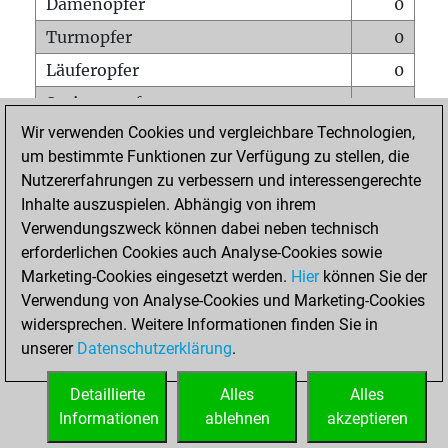
Damenopfer
0
Turmopfer
0
Läuferopfer
0
Springeropfer
0
Wir verwenden Cookies und vergleichbare Technologien,
Bauernopfer
0
um bestimmte Funktionen zur Verfügung zu stellen, die
Matt auf vollem Brett
0
Nutzererfahrungen zu verbessern und interessengerechte
Bauer setzt Matt
0
Inhalte auszuspielen. Abhängig von ihrem
Verwendungszweck können dabei neben technisch
Erstickte Matts
0
erforderlichen Cookies auch Analyse-Cookies sowie
Unterverwandlungen
0
Marketing-Cookies eingesetzt werden.
Hier
können Sie der
Verwendung von Analyse-Cookies und Marketing-Cookies
Türme auf der siebten
0
widersprechen. Weitere Informationen finden Sie in
unserer
Datenschutzerklärung
.
STARTSEITE
Detaillierte
Alles
Alles
Informationen
ablehnen
akzeptieren